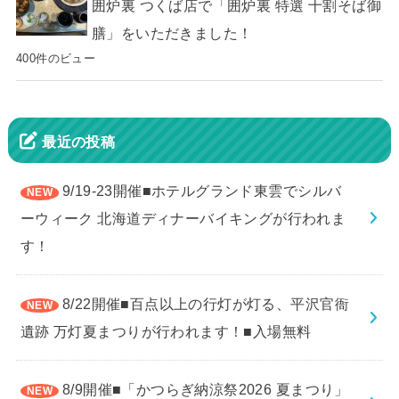
囲炉裏 つくば店で「囲炉裏 特選 十割そば御
膳」をいただきました！
400件のビュー
最近の投稿
9/19-23開催■ホテルグランド東雲でシルバ
ーウィーク 北海道ディナーバイキングが行われま
す！
8/22開催■百点以上の行灯が灯る、平沢官衙
遺跡 万灯夏まつりが行われます！■入場無料
8/9開催■「かつらぎ納涼祭2026 夏まつり」