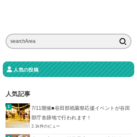
検
索:
人気の投稿
人気記事
7/11開催■谷田部祇園祭応援イベントが谷田
部庁舎跡地で行われます！
2.1k件のビュー