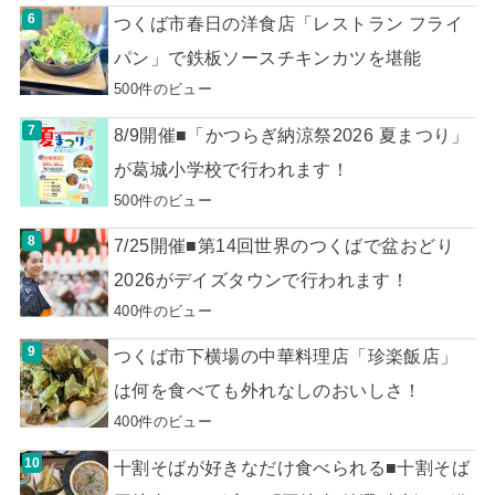
つくば市春日の洋食店「レストラン フライ
パン」で鉄板ソースチキンカツを堪能
500件のビュー
8/9開催■「かつらぎ納涼祭2026 夏まつり」
が葛城小学校で行われます！
500件のビュー
7/25開催■第14回世界のつくばで盆おどり
2026がデイズタウンで行われます！
400件のビュー
つくば市下横場の中華料理店「珍楽飯店」
は何を食べても外れなしのおいしさ！
400件のビュー
十割そばが好きなだけ食べられる■十割そば