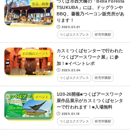
つくば市西大橋の「Bella Foresta
食品・雑貨
TSUKUBA」には、ドッグランや
BBQ、薔薇乃ベーコン販売所があ
ります！
2025.03.21
つくばエクスプレス
研究学園駅
カスミつくばセンターで行われた
その他のイベント
「つくばアースワーク展」に参
加！■イベントレポ
2025.03.04
つくばエクスプレス
研究学園駅
1/20-26開催■つくばアースワーク
イベント
展作品展示がカスミつくばセンタ
ーで行われます！■入場無料
2025.01.18
つくばエクスプレス
研究学園駅