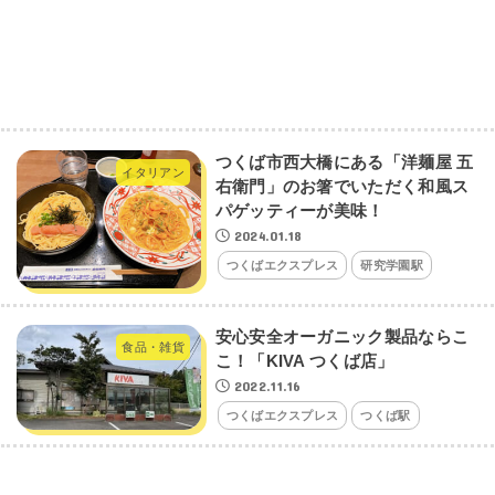
つくば市西大橋にある「洋麺屋 五
イタリアン
右衛門」のお箸でいただく和風ス
パゲッティーが美味！
2024.01.18
つくばエクスプレス
研究学園駅
安心安全オーガニック製品ならこ
食品・雑貨
こ！「KIVA つくば店」
2022.11.16
つくばエクスプレス
つくば駅