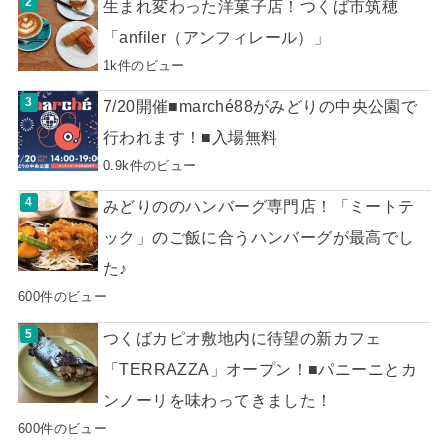
生まれ変わった洋菓子店！つくば市筑穂
「anfiler（アンフィレール）」
1k件のビュー
7/20開催■marché88がみどりの中央公園で
行われます！■入場無料
0.9k件のビュー
みどりののハンバーグ専門店！「ミートテ
ック」のご飯に合うハンバーグが最高でし
た♪
600件のビュー
つくばカピオ敷地内に待望の新カフェ
「TERRAZZA」オープン！■パニーニとカ
ンノーリを味わってきました！
600件のビュー