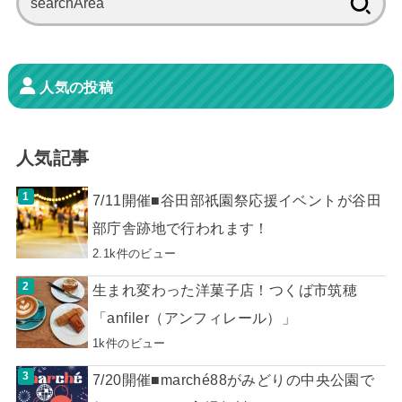
索:
人気の投稿
人気記事
7/11開催■谷田部祇園祭応援イベントが谷田
部庁舎跡地で行われます！
2.1k件のビュー
生まれ変わった洋菓子店！つくば市筑穂
「anfiler（アンフィレール）」
1k件のビュー
7/20開催■marché88がみどりの中央公園で