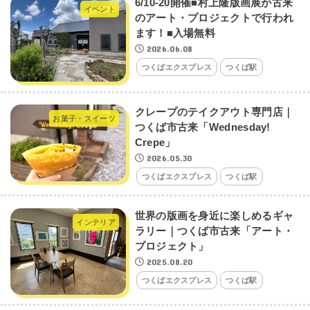
6/10-20開催■村上隆版画展が古来
イベント
のアート・プロジェクトで行われ
ます！■入場無料
2026.06.08
つくばエクスプレス
つくば駅
クレープのテイクアウト専門店｜
お菓子・スイーツ
つくば市古来「Wednesday!
Crepe」
2026.05.30
つくばエクスプレス
つくば駅
世界の版画を身近に楽しめるギャ
インテリア
ラリー｜つくば市古来「アート・
プロジェクト」
2025.08.20
つくばエクスプレス
つくば駅