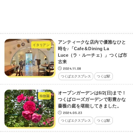
アンティークな店内で優雅なひと
イタリアン
時を♪「Cafe＆Dining La
Luce（ラ・ルーチェ）」つくば市
古来
2024.11.08
つくばエクスプレス
つくば駅
オープンガーデンは6/2(日)まで！
植物園
つくばローズガーデンで彩豊かな
薔薇の庭を堪能してきました。
2024.05.23
つくばエクスプレス
つくば駅