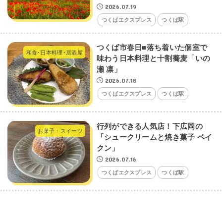
2026.07.19
つくばエクスプレス
つくば駅
つくば市春日■落ち着いた個室で
和食･日本料理･居酒屋
味わう日本料理と十割蕎麦「いの
瀬 凛」
2026.07.18
つくばエクスプレス
つくば駅
行列ができる人気店！下広岡の
お菓子・スイーツ
「シュークリームと焼き菓子 ベイ
クン」
2026.07.16
つくばエクスプレス
つくば駅