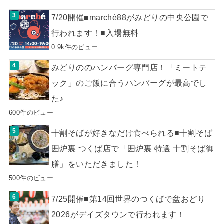
7/20開催■marché88がみどりの中央公園で
行われます！■入場無料
0.9k件のビュー
みどりののハンバーグ専門店！「ミートテ
ック」のご飯に合うハンバーグが最高でし
た♪
600件のビュー
十割そばが好きなだけ食べられる■十割そば
囲炉裏 つくば店で「囲炉裏 特選 十割そば御
膳」をいただきました！
500件のビュー
7/25開催■第14回世界のつくばで盆おどり
2026がデイズタウンで行われます！