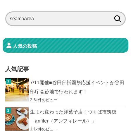
検
索:
人気の投稿
人気記事
7/11開催■谷田部祇園祭応援イベントが谷田
部庁舎跡地で行われます！
2.6k件のビュー
生まれ変わった洋菓子店！つくば市筑穂
「anfiler（アンフィレール）」
1.1k件のビュー