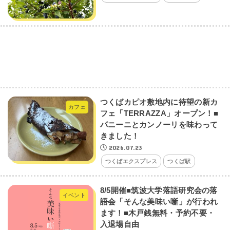
つくばカピオ敷地内に待望の新カ
カフェ
フェ「TERRAZZA」オープン！■
パニーニとカンノーリを味わって
きました！
2026.07.23
つくばエクスプレス
つくば駅
8/5開催■筑波大学落語研究会の落
イベント
語会「そんな美味い噺」が行われ
ます！■木戸銭無料・予約不要・
入退場自由