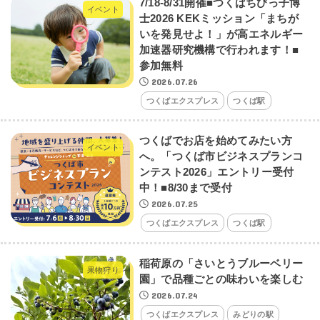
7/18-8/31開催■つくばちびっ子博
イベント
士2026 KEKミッション「まちが
いを発見せよ！」が高エネルギー
加速器研究機構で行われます！■
参加無料
2026.07.26
つくばエクスプレス
つくば駅
つくばでお店を始めてみたい方
イベント
へ。「つくば市ビジネスプランコ
ンテスト2026」エントリー受付
中！■8/30まで受付
2026.07.25
つくばエクスプレス
つくば駅
稲荷原の「さいとうブルーベリー
果物狩り
園」で品種ごとの味わいを楽しむ
2026.07.24
つくばエクスプレス
みどりの駅