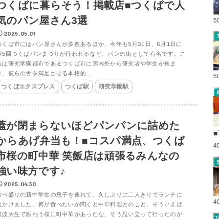
つくばに暮らそう！掲載店■つくばで人
気のパン屋さん3選
5
2025.05.01
つくば市にはパン屋さんが多数あるほか、今年も5月31日、6月1日に
第5回つくばパンまつりが行われるなど、パンの街として有名です。こ
れは研究学園都市であるつくば市に国内外から研究者や学生が集ま
り、彼らの舌を満足させる本格的...
5
つくばエクスプレス
つくば駅
研究学園駅
蓋が閉まらないほどパンパンに詰めた
■
からあげ弁当も！■コスパ満点、つくば
4
市桜の町中華 笑飯店は頑張るみんなの
強い味方です♪
2025.04.30
食べ盛りの新中学生の息子を連れて、久しぶりに二人きりでランチに
4
出かけました。何が食べたいか聞くと中華料理とのこと。そういえば
筑波大生で賑わう桜に町中華があったな、そう思い立って行ったのが