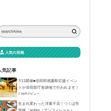
検
索:
人気の投稿
人気記事
7/11開催■谷田部祇園祭応援イベン
トが谷田部庁舎跡地で行われます！
2.4k件のビュー
生まれ変わった洋菓子店！つくば市
筑穂「anfiler（アンフィレール）」