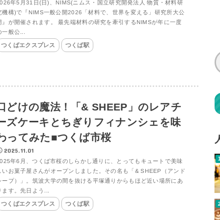
2026年5月31日(日)、NIMS(ニムス・国立研究開発法人 物質・材料研
究機構)で『NIMS一般公開2026「材料で、世界を変える」研究所大公
開』が開催されます。 最先端材料の研究を牽引するNIMSが年に一度
の一般公...
つくばエクスプレス
つくば駅
口どけの魔法！「& SHEEP」のレアチ
ーズケーキとちぎりフィナンシェを味
わってみた■つくば市桜
2025.11.01
2025年6月、つくば市桜のしらかし通りに、とってもキュートで美味
しいお菓子屋さんがオープンしました。その名も「& SHEEP（アンド
シープ）」。筑波大学の間を抜ける平塚通りからもほど近い場所にあ
ります。先日よう...
つくばエクスプレス
つくば駅