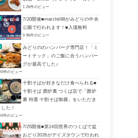
1.2k件のビュー
7/20開催■marché88がみどりの中央
公園で行われます！■入場無料
0.9k件のビュー
みどりののハンバーグ専門店！「ミ
ートテック」のご飯に合うハンバー
グが最高でした♪
00件のビュー
十割そばが好きなだけ食べられる■
十割そば 囲炉裏 つくば店で「囲炉
裏 特選 十割そば御膳」をいただき
ました！
00件のビュー
7/25開催■第14回世界のつくばで盆
おどり2026がデイズタウンで行われ