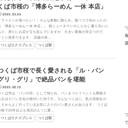
くば市桜の「博多らーめん 一休 本店」
2025.03.26
「ラーメンが食べたい！」そんな衝動に駆られ、腹ペコで向かったの
は「博多らーめん一休 本店」。 桜ニュータウンのしらかし通り沿いに
あり、周りにお店が立ち並んでいますが、大きい看板が目立つので、
すぐに発見できます。 店舗の前...
つくばエクスプレス
つくば駅
つくば市桜で長く愛される「ル・パン
グリ・グリ」で絶品パンを堪能
2025.02.12
つくば市は「パンの街」として知られ、パンまつりイベントも開催さ
れるほどパン文化が根付いた街です。そんなつくばに、私が高校生の
ころからよく行っているお気に入りのパン屋さんがあります。 つくば
市桜で20年以上も地元の人々に愛...
つくばエクスプレス
つくば駅