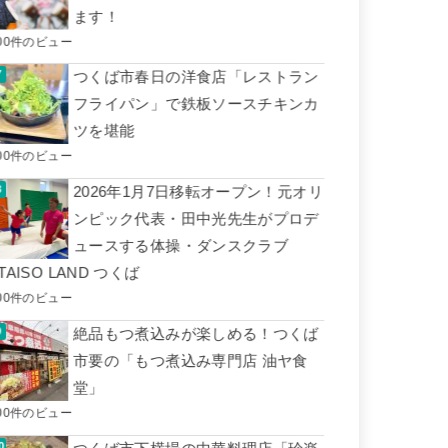
ます！
00件のビュー
つくば市春日の洋食店「レストラン
フライパン」で鉄板ソースチキンカ
ツを堪能
00件のビュー
2026年1月7日移転オープン！元オリ
ンピック代表・田中光先生がプロデ
ュースする体操・ダンスクラブ
TAISO LAND つくば
00件のビュー
絶品もつ煮込みが楽しめる！つくば
市要の「もつ煮込み専門店 油ヤ食
堂」
00件のビュー