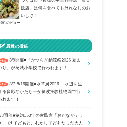
つくば市下横場の中華料理店「珍楽
飯店」は何を食べても外れなしのお
いしさ！
00件のビュー
最近の投稿
8/9開催■「かつらぎ納涼祭2026 夏ま
つり」が葛城小学校で行われます！
8/7-8/16開催■水草展2026 ―水辺を生
きる多彩なかたち―が筑波実験植物園で行
われます！
8/8開催■築約150年の古民家「おだなかテラ
ス」で｢子どもと、むかし子どもだった大人