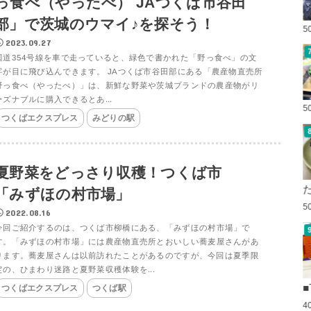
っ食べ（やったべ） JAつくば市谷田
部」で茨城のウマイ♪を探そう！
5
2023.09.27
国道354号線を車で走っていると、緑色で書かれた「野っ食べ」の文
字が目に飛び込んできます。 JAつくば市谷田部にある「農産物直売所
野っ食べ（やったべ）」は、新鮮な野菜や茨城ブランドの農産物がリ
ーズナブルに購入できるとあ...
5
つくばエクスプレス
みどりの駅
夏野菜をどっさり収穫！つくば市
「みずほの村市場」
5
2022.08.16
今回ご紹介するのは、つくば市柳橋にある、「みずほの村市場」で
す。「みずほの村市場」には農産物直売所とおいしい蕎麦屋さんがあ
ります。蕎麦屋さんは以前訪れたことがあるのですが、今回は夏季限
定の、ひまわり迷路と夏野菜収穫体験を...
■
つくばエクスプレス
つくば駅
4