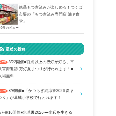
絶品もつ煮込みが楽しめる！つくば
市要の「もつ煮込み専門店 油ヤ食
堂」
00件のビュー
最近の投稿
8/22開催■百点以上の行灯が灯る、平
沢官衙遺跡 万灯夏まつりが行われます！■
入場無料
8/9開催■「かつらぎ納涼祭2026 夏ま
つり」が葛城小学校で行われます！
8/7-8/16開催■水草展2026 ―水辺を生きる