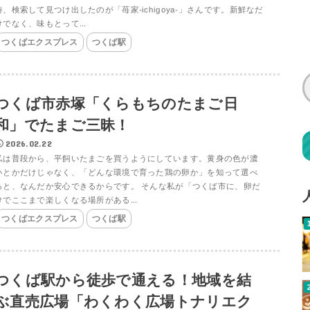
時、検索して見つけ出したのが「苺家-ichigoya-」さんです。新鮮なだ
けでなく、味もとって...
つくばエクスプレス
つくば駅
つくば市赤塚「くらもちのたまご日
和」でたまご三昧！
2026.02.22
私は普段から、平飼いたまごを買うようにしています。黄身の色が濃
いとかだけじゃなく、「どんな環境で育った鶏の卵か」を知って選べ
ると、なんだか安心できるからです。 そんな私が「つくば市に、卵だ
けでここまで楽しくなる場所がある...
つくばエクスプレス
つくば駅
つくば駅から徒歩で通える！地域を結
ぶ直売広場「わくわく広場トナリエク