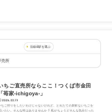
。
沿線&駅を選ぶ
即売所
いちご直売所ならここ！つくば市金田
「苺家-ichigoya-」
2026.03.19
いちご狩りをしたいわけじゃないけれど、とれたての新鮮ないちごを
買いたい。そんな時はありませんか？ 私がちょうどそんな気分だった