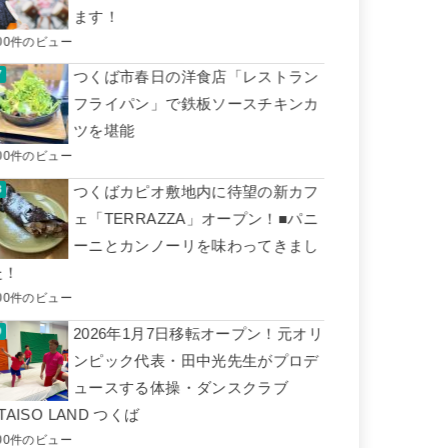
ます！
00件のビュー
つくば市春日の洋食店「レストラン
フライパン」で鉄板ソースチキンカ
ツを堪能
00件のビュー
つくばカピオ敷地内に待望の新カフ
ェ「TERRAZZA」オープン！■パニ
ーニとカンノーリを味わってきまし
た！
00件のビュー
2026年1月7日移転オープン！元オリ
ンピック代表・田中光先生がプロデ
ュースする体操・ダンスクラブ
TAISO LAND つくば
00件のビュー