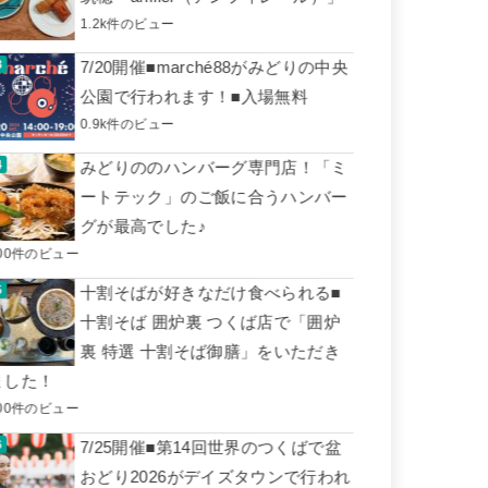
1.2k件のビュー
7/20開催■marché88がみどりの中央
公園で行われます！■入場無料
0.9k件のビュー
みどりののハンバーグ専門店！「ミ
ートテック」のご飯に合うハンバー
グが最高でした♪
00件のビュー
十割そばが好きなだけ食べられる■
十割そば 囲炉裏 つくば店で「囲炉
裏 特選 十割そば御膳」をいただき
ました！
00件のビュー
7/25開催■第14回世界のつくばで盆
おどり2026がデイズタウンで行われ