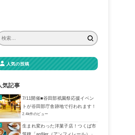
検
索:
人気の投稿
人気記事
7/11開催■谷田部祇園祭応援イベン
トが谷田部庁舎跡地で行われます！
2.4k件のビュー
生まれ変わった洋菓子店！つくば市
筑穂「anfiler（アンフィレール）」