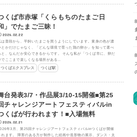
つくば市赤塚「くらもちのたまご日
和」でたまご三昧！
2026.02.22
私は普段から、平飼いたまごを買うようにしています。黄身の色が濃
いとかだけじゃなく、「どんな環境で育った鶏の卵か」を知って選べ
ると、なんだか安心できるからです。 そんな私が「つくば市に、卵だ
けでここまで楽しくなる場所がある...
つくばエクスプレス
つくば駅
舞台発表3/7・作品展3/10-15開催■第25
回チャレンジアートフェスティバルin
つくばが行われます！■入場無料
2026.02.21
2026年3月、第25回チャレンジアートフェスティバルinつくばが開催
されます。 障害のある方が制作した絵画や造形物の展示、ダンス・太