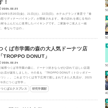
す！
2026.02.25
5
2026年3月20日(金)、21日(土)、22日(日)、ホテルグランド東雲で『春
の彩りディナーバイキング』が開催されます。 春の訪れを感じる旬の
食材をふんだんに使用したバイキングです。ご家族やご友人と一緒
に、春ならではの...
5
つくば市学園の森の大人気ドーナツ店
「TROPPO DONUT」
2026.02.24
5
茨城県つくば市学園の森に、ドーナツ好きならぜひ訪れてほしい話題
のお店が誕生しました。その名も 「TROPPO DONUT（トロッポドー
ナツ）」。 これまでつくば市下広岡で親しまれてきた人気店が、2025
年9月につくば市学...
つくばエクスプレス
研究学園駅
4