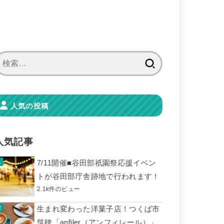
検
索:
人気の投稿
人気記事
7/11開催■谷田部祇園祭応援イベン
トが谷田部庁舎跡地で行われます！
2.1k件のビュー
生まれ変わった洋菓子店！つくば市
筑穂「anfiler（アンフィレール）」