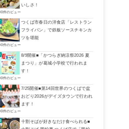
いしさ！
00件のビュー
つくば市春日の洋食店「レストラン
フライパン」で鉄板ソースチキンカ
ツを堪能
00件のビュー
8/9開催■「かつらぎ納涼祭2026 夏
まつり」が葛城小学校で行われま
す！
00件のビュー
7/25開催■第14回世界のつくばで盆
おどり2026がデイズタウンで行われ
ます！
00件のビュー
十割そばが好きなだけ食べられる■