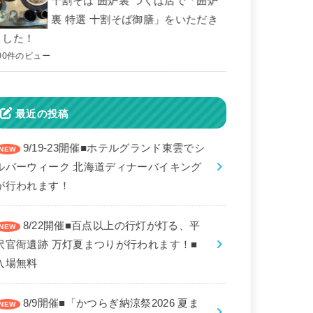
十割そば 囲炉裏 つくば店で「囲炉
裏 特選 十割そば御膳」をいただき
ました！
00件のビュー
最近の投稿
9/19-23開催■ホテルグランド東雲でシ
ルバーウィーク 北海道ディナーバイキング
が行われます！
8/22開催■百点以上の行灯が灯る、平
沢官衙遺跡 万灯夏まつりが行われます！■
入場無料
8/9開催■「かつらぎ納涼祭2026 夏ま