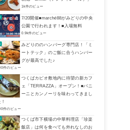
1k件のビュー
7/20開催■marché88がみどりの中央
公園で行われます！■入場無料
0.9k件のビュー
みどりののハンバーグ専門店！「ミ
ートテック」のご飯に合うハンバー
グが最高でした♪
00件のビュー
つくばカピオ敷地内に待望の新カフ
ェ「TERRAZZA」オープン！■パニ
ーニとカンノーリを味わってきまし
た！
00件のビュー
つくば市下横場の中華料理店「珍楽
飯店」は何を食べても外れなしのお