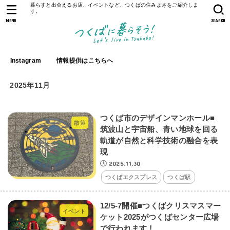
暮らすと出会えるお店、イベントなど、つくばの住みよさをご紹介しま
す。
MENU
SEARCH
Instagram
情報提供はこちらへ
2025年11月
つくば市のデザインマンホール■
散策
筑波山と宇宙船、青い地球を回る
軌道が自然と科学技術の融合を表
現
2025.11.30
つくばエクスプレス
つくば駅
12/5-7開催■つくばクリスマスマー
イベント
ケット2025がつくばセンター広場
で行われます！