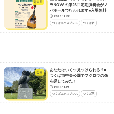
音楽祭
ラNOVAの第23回定期演奏会がノ
バホールで行われます■入場無料
2025.11.22
つくばエクスプレス
つくば駅
あなたはいくつ見つけられる？■
公園
つくば市中央公園でフクロウの像
を探してみた！
2025.11.21
つくばエクスプレス
つくば駅