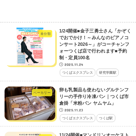
1/24開催■金子三勇士さん「かぞく
未分類
でおでかけ！～みんなのピアノコ
ンサート2026～」がコーチャンフ
ォーつくば店で行われます■予約
制・定員100名
2025.11.24
つくばエクスプレス
研究学園駅
卵も乳製品も使わないグルテンフ
ベーカリー
リーの手作り冷凍パン｜つくば市
倉掛「米粉パン ヤムヤム」
2025.11.23
つくばエクスプレス
つくば駅
11/24開催■マンドリンオーケスト