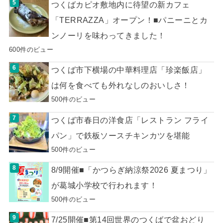
つくばカピオ敷地内に待望の新カフェ
「TERRAZZA」オープン！■パニーニとカ
ンノーリを味わってきました！
600件のビュー
つくば市下横場の中華料理店「珍楽飯店」
は何を食べても外れなしのおいしさ！
500件のビュー
つくば市春日の洋食店「レストラン フライ
パン」で鉄板ソースチキンカツを堪能
500件のビュー
8/9開催■「かつらぎ納涼祭2026 夏まつり」
が葛城小学校で行われます！
500件のビュー
7/25開催■第14回世界のつくばで盆おどり