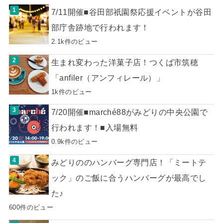
7/11開催■谷田部祇園祭応援イベントが谷田
部庁舎跡地で行われます！
2.1k件のビュー
生まれ変わった洋菓子店！つくば市筑穂
「anfiler（アンフィレール）」
1k件のビュー
7/20開催■marché88がみどりの中央公園で
行われます！■入場無料
0.9k件のビュー
みどりののハンバーグ専門店！「ミートテ
ック」のご飯に合うハンバーグが最高でし
た♪
600件のビュー