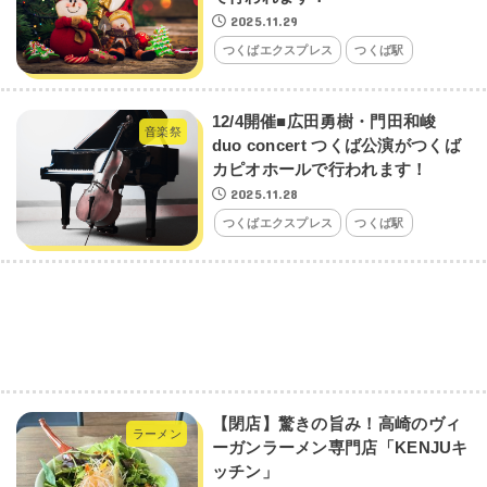
2025.11.29
つくばエクスプレス
つくば駅
12/4開催■広田勇樹・門田和峻
音楽祭
duo concert つくば公演がつくば
カピオホールで行われます！
2025.11.28
つくばエクスプレス
つくば駅
【閉店】驚きの旨み！高崎のヴィ
ラーメン
ーガンラーメン専門店「KENJUキ
ッチン」