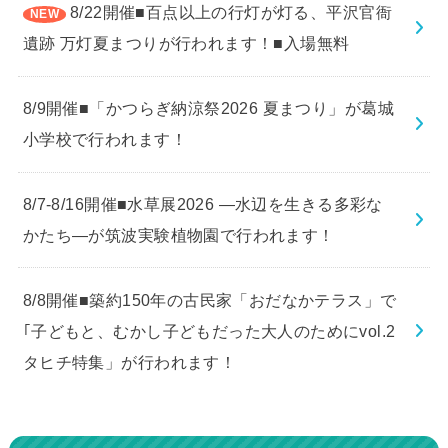
8/22開催■百点以上の行灯が灯る、平沢官衙
遺跡 万灯夏まつりが行われます！■入場無料
8/9開催■「かつらぎ納涼祭2026 夏まつり」が葛城
小学校で行われます！
8/7-8/16開催■水草展2026 ―水辺を生きる多彩な
かたち―が筑波実験植物園で行われます！
8/8開催■築約150年の古民家「おだなかテラス」で
｢子どもと、むかし子どもだった大人のためにvol.2
タヒチ特集」が行われます！