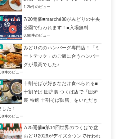
1.2k件のビュー
7/20開催■marché88がみどりの中央
公園で行われます！■入場無料
0.9k件のビュー
みどりののハンバーグ専門店！「ミ
ートテック」のご飯に合うハンバー
グが最高でした♪
600件のビュー
十割そばが好きなだけ食べられる■
十割そば 囲炉裏 つくば店で「囲炉
裏 特選 十割そば御膳」をいただき
ました！
500件のビュー
7/25開催■第14回世界のつくばで盆
おどり2026がデイズタウンで行われ