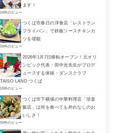
ます！
500件のビュー
つくば市春日の洋食店「レストラン
フライパン」で鉄板ソースチキンカ
ツを堪能
500件のビュー
2026年1月7日移転オープン！元オリ
ンピック代表・田中光先生がプロデ
ュースする体操・ダンスクラブ
■TAISO LAND つくば
400件のビュー
つくば市下横場の中華料理店「珍楽
飯店」は何を食べても外れなしのお
いしさ！
400件のビュー