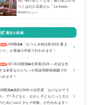
買い物が楽しくなる！魅力あふれる
つくばの八百屋さん「La frutta」
400件のビュー
最近の投稿
8/9開催■「かつらぎ納涼祭2026 夏ま
つり」が葛城小学校で行われます！
8/7-8/16開催■水草展2026 ―水辺を生
きる多彩なかたち―が筑波実験植物園で行
われます！
8/8開催■築約150年の古民家「おだなかテラ
ス」で｢子どもと、むかし子どもだった大人
のためにvol.2 タヒチ特集」が行われます！