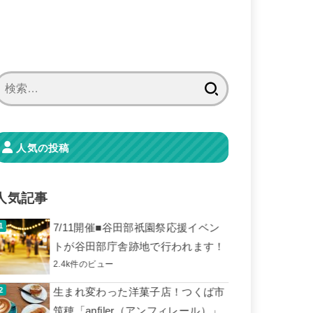
検
索:
人気の投稿
人気記事
7/11開催■谷田部祇園祭応援イベン
トが谷田部庁舎跡地で行われます！
2.4k件のビュー
生まれ変わった洋菓子店！つくば市
筑穂「anfiler（アンフィレール）」