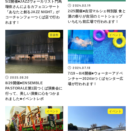
5/2開催■JAZZヴォーカリスト門馬
2024.02.19
瑠依さんによるカフェコンサート
2/25開催■吉沼マルシェ特別版 食と
「あなたと創るJAZZ NIGHT」が
酒の祭りが吉沼のミートショップ
コーチャンフォーつくば店で行わ
いちむら前広場で行われます！
れます！
音楽祭
イベント
2024.07.18
7/19～8/4開催■ウォーターアドベ
2025.08.30
ンチャー2024inつくばセンター広
8/29開催■ENSEMBLE
場が行われます！
PASTORALE第1回つくば演奏会に
行って、美しい演奏に心をつかま
れました■イベントレポ
イベント
イベント