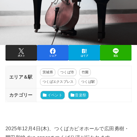
ポスト
シェア
はてブ
送る
茨城県
つくば市
竹園
エリア＆駅
つくばエクスプレス
つくば駅
カテゴリー
イベント
音楽祭
2025年12月4日(木)、つくばカピオホールで広田勇樹・