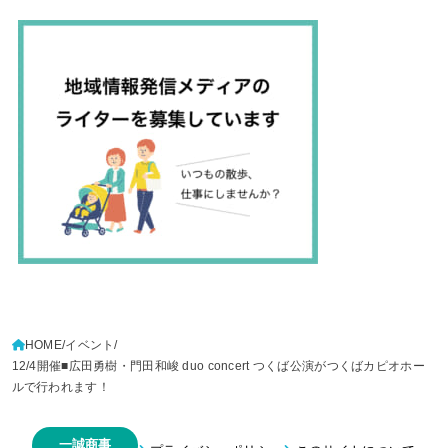
HOME
イベント
12/4開催■広田勇樹・門田和峻 duo concert つくば公演がつくばカピオホー
ルで行われます！
一誠商事