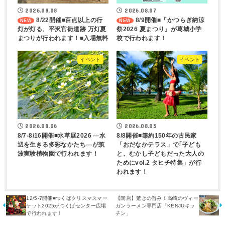
2026.08.08
2026.08.07
8/22開催■百点以上の行
8/9開催■「かつらぎ納涼
灯が灯る、平沢官衙遺跡 万灯夏
祭2026 夏まつり」が葛城小学
まつりが行われます！■入場無料
校で行われます！
イベント
イベント
2026.08.06
2026.08.05
8/7-8/16開催■水草展2026 ―水
8/8開催■築約150年の古民家
辺を生きる多彩なかたち―が筑
「おだなかテラス」で｢子ども
波実験植物園で行われます！
と、むかし子どもだった大人の
ためにvol.2 タヒチ特集」が行
われます！
12/5-7開催■つくばクリスマスマー
【閉店】驚きの旨み！高崎のヴィー
ケット2025がつくばセンター広場
ガンラーメン専門店「KENJUキッ
で行われます！
チン」