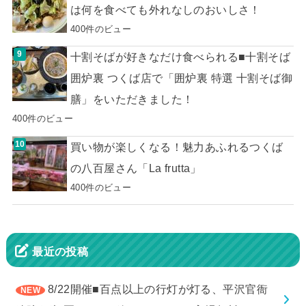
は何を食べても外れなしのおいしさ！
400件のビュー
十割そばが好きなだけ食べられる■十割そば
囲炉裏 つくば店で「囲炉裏 特選 十割そば御
膳」をいただきました！
400件のビュー
買い物が楽しくなる！魅力あふれるつくば
の八百屋さん「La frutta」
400件のビュー
最近の投稿
8/22開催■百点以上の行灯が灯る、平沢官衙