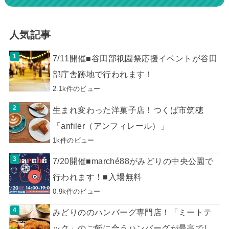
人気記事
7/11開催■谷田部祇園祭応援イベントが谷田
部庁舎跡地で行われます！
2.1k件のビュー
生まれ変わった洋菓子店！つくば市筑穂
「anfiler（アンフィレール）」
1k件のビュー
7/20開催■marché88がみどりの中央公園で
行われます！■入場無料
0.9k件のビュー
みどりののハンバーグ専門店！「ミートテ
ック」のご飯に合うハンバーグが最高でし