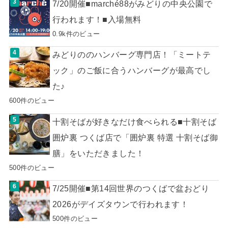
7/20開催■marché88がみどりの中央公園で
行われます！■入場無料
0.9k件のビュー
みどりののハンバーグ専門店！「ミートテ
ック」のご飯に合うハンバーグが最高でし
た♪
600件のビュー
十割そばが好きなだけ食べられる■十割そば
囲炉裏 つくば店で「囲炉裏 特選 十割そば御
膳」をいただきました！
500件のビュー
7/25開催■第14回世界のつくばで盆おどり
2026がデイズタウンで行われます！
500件のビュー