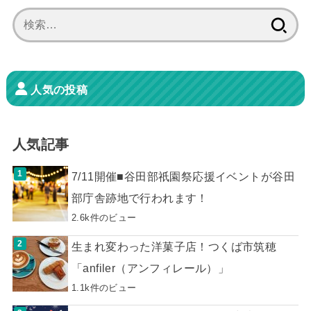
検
索:
人気の投稿
人気記事
7/11開催■谷田部祇園祭応援イベントが谷田
部庁舎跡地で行われます！
2.6k件のビュー
生まれ変わった洋菓子店！つくば市筑穂
「anfiler（アンフィレール）」
1.1k件のビュー