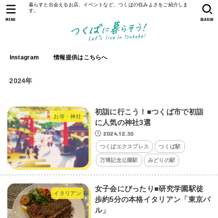
暮らすと出会えるお店、イベントなど、つくばの住みよさをご紹介しま
す。
MENU
SEARCH
Instagram
情報提供はこちらへ
2024年
初詣に行こう！■つくば市で初詣
お寺・神社
に人気の神社3選
2024.12.30
つくばエクスプレス
つくば駅
万博記念公園駅
みどりの駅
女子会にぴったり■研究学園駅徒
イタリアン
歩約5分の本格イタリアン「東京バ
ル」