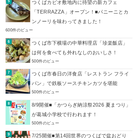
つくばカピオ敷地内に待望の新カフェ
「TERRAZZA」オープン！■パニーニとカ
ンノーリを味わってきました！
600件のビュー
つくば市下横場の中華料理店「珍楽飯店」
は何を食べても外れなしのおいしさ！
500件のビュー
つくば市春日の洋食店「レストラン フライ
パン」で鉄板ソースチキンカツを堪能
500件のビュー
8/9開催■「かつらぎ納涼祭2026 夏まつり」
が葛城小学校で行われます！
500件のビュー
7/25開催■第14回世界のつくばで盆おどり