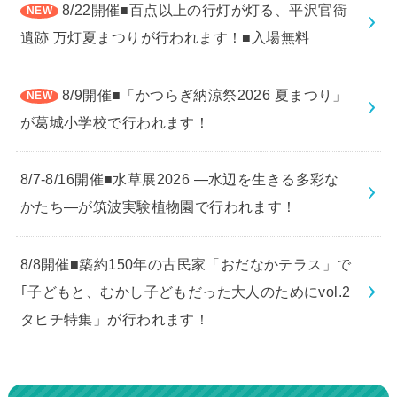
8/22開催■百点以上の行灯が灯る、平沢官衙
遺跡 万灯夏まつりが行われます！■入場無料
8/9開催■「かつらぎ納涼祭2026 夏まつり」
が葛城小学校で行われます！
8/7-8/16開催■水草展2026 ―水辺を生きる多彩な
かたち―が筑波実験植物園で行われます！
8/8開催■築約150年の古民家「おだなかテラス」で
｢子どもと、むかし子どもだった大人のためにvol.2
タヒチ特集」が行われます！