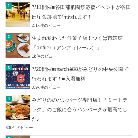
7/11開催■谷田部祇園祭応援イベントが谷田
部庁舎跡地で行われます！
2.1k件のビュー
生まれ変わった洋菓子店！つくば市筑穂
「anfiler（アンフィレール）」
1k件のビュー
7/20開催■marché88がみどりの中央公園で
行われます！■入場無料
0.9k件のビュー
みどりののハンバーグ専門店！「ミートテ
ック」のご飯に合うハンバーグが最高でし
た♪
600件のビュー