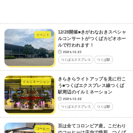
12/28開催■きがわなおきスペシャ
イベント
ルコンサートがつくばカピオホー
ルで行われます！
2024.12.23
つくばエクスプレス
つくば駅
きらきらライトアップを見に行こ
イルミネーション
う■つくばエクスプレス線つくば
駅周辺のイルミネーション
2024.12.22
つくばエクスプレス
つくば駅
豆は全てコロンビア産。こだわり
コーヒー
のコーヒーは店内で焙煎。つくば