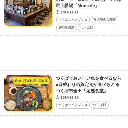
市上横場「Moccafe」
2024.12.21
つくばエクスプレス
万博記念公園駅
研究学園駅
つくば駅
つくばでおいしい魚を食べるなら
和食･日本料理･居酒屋
■日替わりの魚定食が食べられる
つくば市金田『定越食堂』
2024.12.20
つくばエクスプレス
つくば駅