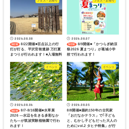
フェス・お祭り
フェス・お祭り
2026.08.08
2026.08.07
8/22開催■百点以上の行
8/9開催■「かつらぎ納涼
灯が灯る、平沢官衙遺跡 万灯夏
祭2026 夏まつり」が葛城小学
まつりが行われます！■入場無料
校で行われます！
イベント
イベント
2026.08.06
2026.08.05
8/7-8/16開催■水草展
8/8開催■築約150年の古民家
2026 ―水辺を生きる多彩なか
「おだなかテラス」で｢子ども
たち―が筑波実験植物園で行わ
と、むかし子どもだった大人の
れます！
ためにvol.2 タヒチ特集」が行