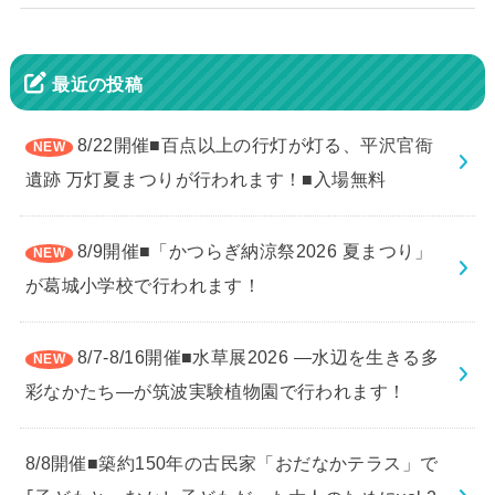
最近の投稿
8/22開催■百点以上の行灯が灯る、平沢官衙
遺跡 万灯夏まつりが行われます！■入場無料
8/9開催■「かつらぎ納涼祭2026 夏まつり」
が葛城小学校で行われます！
8/7-8/16開催■水草展2026 ―水辺を生きる多
彩なかたち―が筑波実験植物園で行われます！
8/8開催■築約150年の古民家「おだなかテラス」で