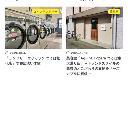
コインランドリー
美容室
2026.06.17
2023.10.10
「ランドリー エリッソン つくば松
美容室「Agu hair opera つくば東
代店」で布団洗い体験
大通り店」～トレンドスタイルの
高技術とこだわりの薬剤をリーズ
ナブルに提供～