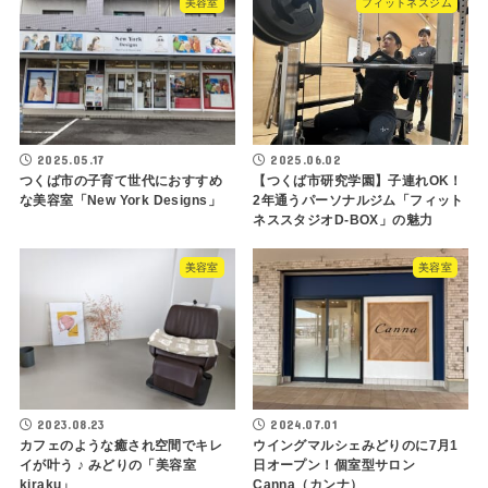
美容室
フィットネスジム
2025.05.17
2025.06.02
つくば市の子育て世代におすすめ
【つくば市研究学園】子連れOK！
な美容室「New York Designs」
2年通うパーソナルジム「フィット
ネススタジオD-BOX」の魅力
美容室
美容室
2023.08.23
2024.07.01
カフェのような癒され空間でキレ
ウイングマルシェみどりのに7月1
イが叶う ♪ みどりの「美容室
日オープン！個室型サロン
kiraku」
Canna（カンナ）