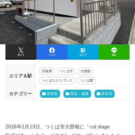
ポスト
シェア
はてブ
送る
茨城県
つくば市
大曽根
エリア＆駅
つくばエクスプレス
つくば駅
カテゴリー
理容室
美容・健康
美容室
2026年1月13日、つくば市大曽根に「cut stage