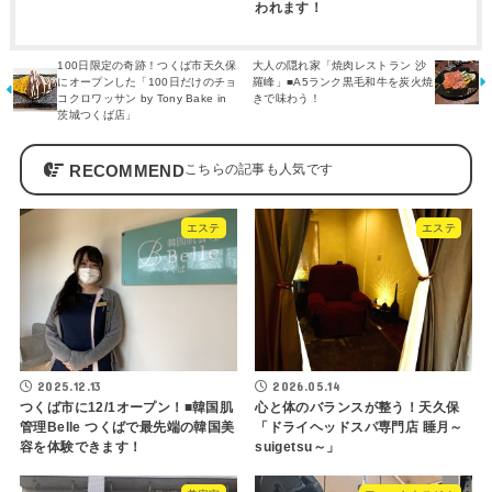
われます！
100日限定の奇跡！つくば市天久保
大人の隠れ家「焼肉レストラン 沙
にオープンした「100日だけのチョ
羅峰」■A5ランク黒毛和牛を炭火焼
コクロワッサン by Tony Bake in
きで味わう！
茨城つくば店」
RECOMMEND
エステ
エステ
2025.12.13
2026.05.14
つくば市に12/1オープン！■韓国肌
心と体のバランスが整う！天久保
管理Belle つくばで最先端の韓国美
「ドライヘッドスパ専門店 睡月～
容を体験できます！
suigetsu～」