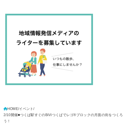
HOME
イベント
2/10開催■つくば駅すぐのBiViつくばでレゴ®ブロックの月面の街をつくろ
う！