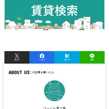
ポスト
シェア
はてブ
送る
ABOUT US
つっくら君２号