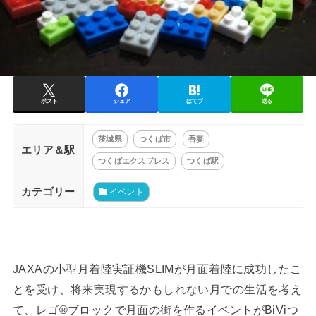
ポスト
シェア
はてブ
送る
茨城県
つくば市
吾妻
エリア＆駅
つくばエクスプレス
つくば駅
カテゴリー
イベント
JAXAの小型月着陸実証機SLIMが月面着陸に成功したこ
とを受け、将来実現するかもしれない月での生活を考え
て、レゴ®ブロックで月面の街を作るイベントがBiViつ