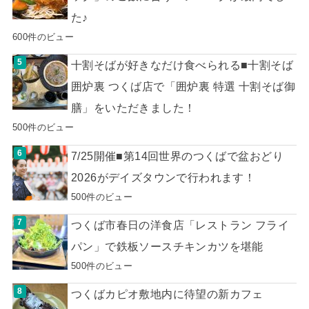
た♪
600件のビュー
十割そばが好きなだけ食べられる■十割そば
囲炉裏 つくば店で「囲炉裏 特選 十割そば御
膳」をいただきました！
500件のビュー
7/25開催■第14回世界のつくばで盆おどり
2026がデイズタウンで行われます！
500件のビュー
つくば市春日の洋食店「レストラン フライ
パン」で鉄板ソースチキンカツを堪能
500件のビュー
つくばカピオ敷地内に待望の新カフェ