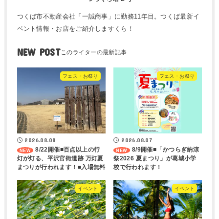
つくば市不動産会社「一誠商事」に勤務11年目。つくば最新イ
ベント情報・お店をご紹介しますくら！
NEW POST
フェス・お祭り
フェス・お祭り
2026.08.08
2026.08.07
8/22開催■百点以上の行
8/9開催■「かつらぎ納涼
灯が灯る、平沢官衙遺跡 万灯夏
祭2026 夏まつり」が葛城小学
まつりが行われます！■入場無料
校で行われます！
イベント
イベント