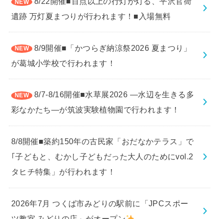
8/22開催■百点以上の行灯が灯る、平沢官衙
遺跡 万灯夏まつりが行われます！■入場無料
8/9開催■「かつらぎ納涼祭2026 夏まつり」
が葛城小学校で行われます！
8/7-8/16開催■水草展2026 ―水辺を生きる多
彩なかたち―が筑波実験植物園で行われます！
8/8開催■築約150年の古民家「おだなかテラス」で
｢子どもと、むかし子どもだった大人のためにvol.2
タヒチ特集」が行われます！
2026年7月 つくば市みどりの駅前に「JPCスポー
ツ教室 みどりの店」がオープン