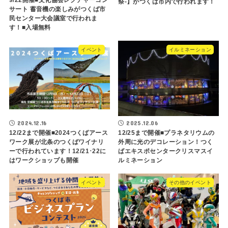
9/22開催■文化協会レクチャーコン
祭-】がつくば市内で行われます！
サート 蓄音機の楽しみがつくば市
民センター大会議室で行われま
す！■入場無料
イベント
イルミネーション
2024.12.16
2025.12.06
12/22まで開催■2024つくばアース
12/25まで開催■プラネタリウムの
ワーク展が北条のつくばワイナリ
外周に光のデコレーション！つく
ーで行われています！12/21･22に
ばエキスポセンタークリスマスイ
はワークショップも開催
ルミネーション
イベント
その他のイベント