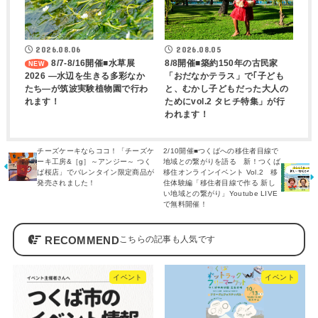
2026.08.06
2026.08.05
8/7-8/16開催■水草展
8/8開催■築約150年の古民家
2026 ―水辺を生きる多彩なか
「おだなかテラス」で｢子ども
たち―が筑波実験植物園で行わ
と、むかし子どもだった大人の
れます！
ためにvol.2 タヒチ特集」が行
われます！
チーズケーキならココ！「チーズケ
2/10開催■つくばへの移住者目線で
ーキ工房&［g］～アンジー～ つく
地域との繋がりを語る 新！つくば
ば桜店」でバレンタイン限定商品が
移住オンラインイベント Vol.2 移
発売されました！
住体験編「移住者目線で作る 新し
い地域との繋がり」Youtube LIVE
で無料開催！
RECOMMEND
イベント
イベント