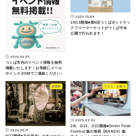
2025.10.08
10/13開催■第6回つくばポットラッ
クフリーマーケットがつくば中央
公園で行われます！
2026.06.09
つくば市内のイベント情報を無料
掲載いたします！お気軽にメール
やインスタDMでご連絡ください♪
音楽祭
フェス・お祭り
2025.02.06
2/8、2/15、2/22開催■Street Food
2024.09.17
Festival 飯の祭典【BANZAI -飯