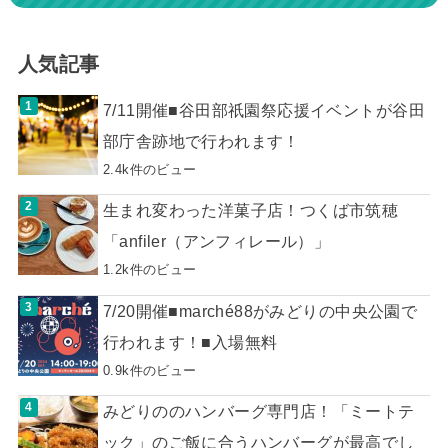
人気記事
7/11開催■谷田部祇園祭応援イベントが谷田
部庁舎跡地で行われます！
2.4k件のビュー
生まれ変わった洋菓子店！つくば市筑穂
「anfiler（アンフィレール）」
1.2k件のビュー
7/20開催■marché88がみどりの中央公園で
行われます！■入場無料
0.9k件のビュー
みどりののハンバーグ専門店！「ミートテ
ック」のご飯に合うハンバーグが最高でし