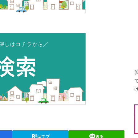
はてブ
送る