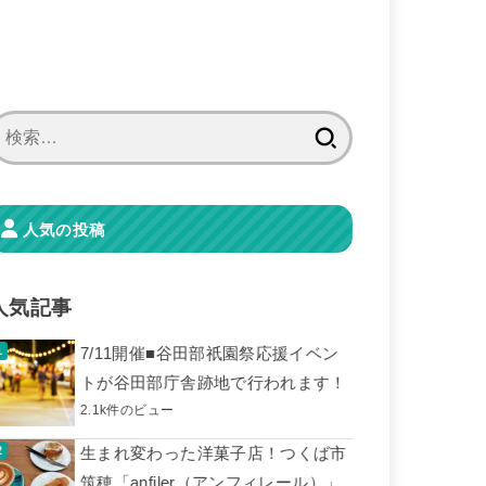
検
索:
人気の投稿
人気記事
7/11開催■谷田部祇園祭応援イベン
トが谷田部庁舎跡地で行われます！
2.1k件のビュー
生まれ変わった洋菓子店！つくば市
筑穂「anfiler（アンフィレール）」