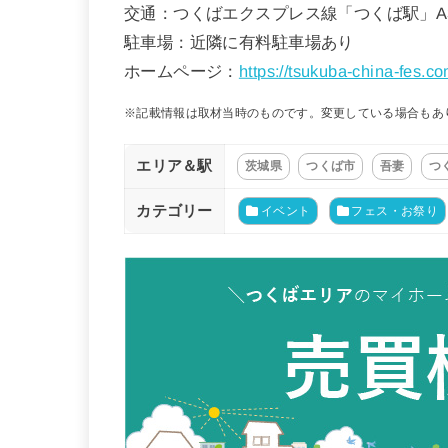
交通：つくばエクスプレス線「つくば駅」A
駐車場：近隣に有料駐車場あり
ホームページ：
https://tsukuba-china-fes.co
※記載情報は取材当時のものです。変更している場合もあ
エリア＆駅
茨城県
つくば市
吾妻
つ
カテゴリー
イベント
フェス・お祭り