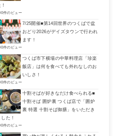
た！
00件のビュー
7/25開催■第14回世界のつくばで盆
おどり2026がデイズタウンで行われ
ます！
00件のビュー
つくば市下横場の中華料理店「珍楽
飯店」は何を食べても外れなしのお
いしさ！
00件のビュー
十割そばが好きなだけ食べられる■
十割そば 囲炉裏 つくば店で「囲炉
裏 特選 十割そば御膳」をいただき
ました！
00件のビュー