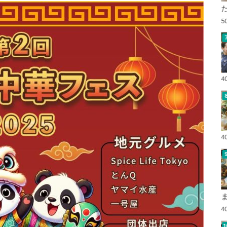
5
4
4
4