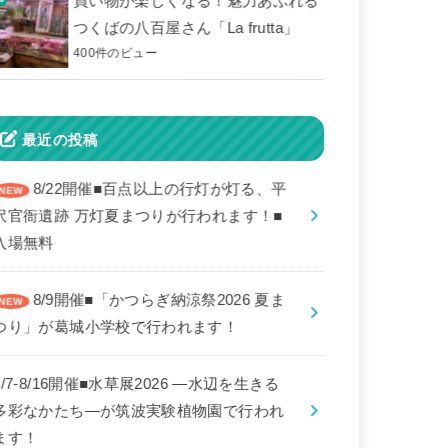
買い物が楽しくなる！魅力あふれる
つくばの八百屋さん「La frutta」
400件のビュー
最近の投稿
8/22開催■百点以上の行灯が灯る、平
沢官衙遺跡 万灯夏まつりが行われます！■
入場無料
8/9開催■「かつらぎ納涼祭2026 夏ま
つり」が葛城小学校で行われます！
8/7-8/16開催■水草展2026 ―水辺を生きる
多彩なかたち―が筑波実験植物園で行われ
ます！