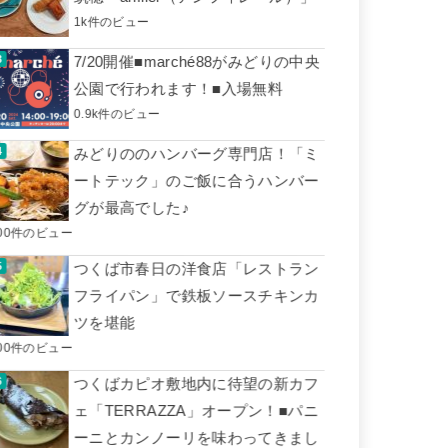
1k件のビュー
7/20開催■marché88がみどりの中央
公園で行われます！■入場無料
0.9k件のビュー
みどりののハンバーグ専門店！「ミ
ートテック」のご飯に合うハンバー
グが最高でした♪
00件のビュー
つくば市春日の洋食店「レストラン
フライパン」で鉄板ソースチキンカ
ツを堪能
00件のビュー
つくばカピオ敷地内に待望の新カフ
ェ「TERRAZZA」オープン！■パニ
ーニとカンノーリを味わってきまし