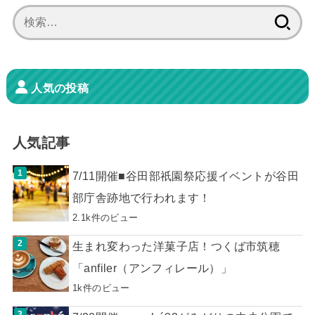
検
索:
人気の投稿
人気記事
7/11開催■谷田部祇園祭応援イベントが谷田
部庁舎跡地で行われます！
2.1k件のビュー
生まれ変わった洋菓子店！つくば市筑穂
「anfiler（アンフィレール）」
1k件のビュー