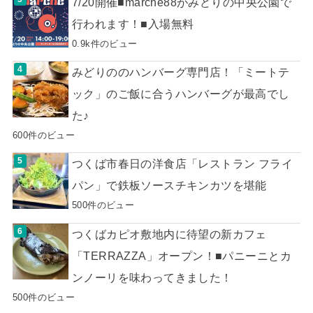
7/20開催■marché88がみどりの中央公園で
行われます！■入場無料
0.9k件のビュー
みどりののハンバーグ専門店！「ミートテ
ック」のご飯に合うハンバーグが最高でし
た♪
600件のビュー
つくば市春日の洋食店「レストラン フライ
パン」で鉄板ソースチキンカツを堪能
500件のビュー
つくばカピオ敷地内に待望の新カフェ
「TERRAZZA」オープン！■パニーニとカ
ンノーリを味わってきました！
500件のビュー