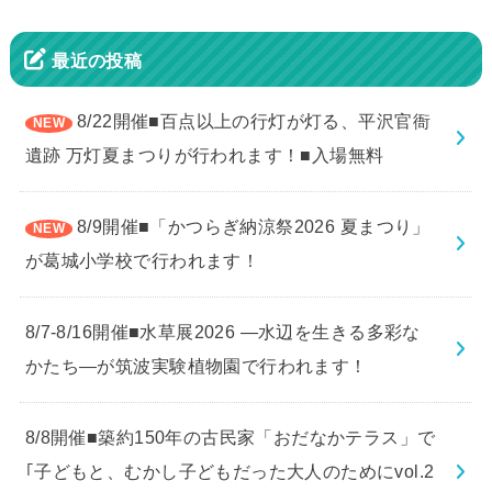
最近の投稿
8/22開催■百点以上の行灯が灯る、平沢官衙
遺跡 万灯夏まつりが行われます！■入場無料
8/9開催■「かつらぎ納涼祭2026 夏まつり」
が葛城小学校で行われます！
8/7-8/16開催■水草展2026 ―水辺を生きる多彩な
かたち―が筑波実験植物園で行われます！
8/8開催■築約150年の古民家「おだなかテラス」で
｢子どもと、むかし子どもだった大人のためにvol.2