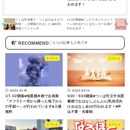
われます！
つくば市吾妻で「つくばのおさけで
11/24開催■ピンクリボンキャンペ
乾杯！」が開催されました♪■9/29
ーン2024がつくばセンター広場で
開催イベントレポ
行われます！
RECOMMEND
イベント
イベント
2025.01.19
2024.09.14
1/7-3/2開催■地質標本館で企画展
9/20・9/26開催■つくば市立中央図
「テフラ2 ー空から降った地下から
書館でおはなしぶんぶん(乳幼児向
の手紙ー」が行われています■入場
けおはなし会)が行われます！■申
無料
込不要・先着制
イベント
イベント