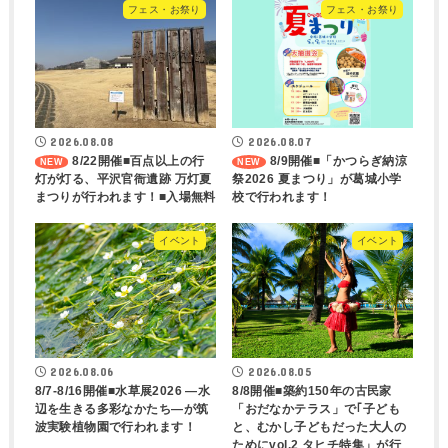
フェス・お祭り
フェス・お祭り
2026.08.08
2026.08.07
8/22開催■百点以上の行
8/9開催■「かつらぎ納涼
灯が灯る、平沢官衙遺跡 万灯夏
祭2026 夏まつり」が葛城小学
まつりが行われます！■入場無料
校で行われます！
イベント
イベント
2026.08.06
2026.08.05
8/7-8/16開催■水草展2026 ―水
8/8開催■築約150年の古民家
辺を生きる多彩なかたち―が筑
「おだなかテラス」で｢子ども
波実験植物園で行われます！
と、むかし子どもだった大人の
ためにvol.2 タヒチ特集」が行