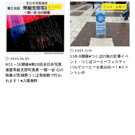
イベント
フェス・お祭り
2025.11.18
11/8-9開催■つくばの秋の定番イベ
2024.06.09
ント・つくばコーヒーフェスティ
6/11～16開催■第28回全日本写真
バルでコーヒーを飲み比べ！■イベ
連盟常総支部写真展 一期一会 心の
ントレポ
映像が茨城県つくば美術館で行わ
れます！■入場無料