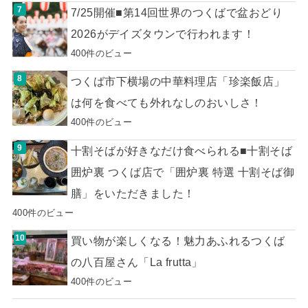
7/25開催■第14回世界のつくばで盆おどり
2026がデイズタウンで行われます！
400件のビュー
つくば市下横場の中華料理店「珍楽飯店」
は何を食べても外れなしのおいしさ！
400件のビュー
十割そばが好きなだけ食べられる■十割そば
囲炉裏 つくば店で「囲炉裏 特選 十割そば御
膳」をいただきました！
400件のビュー
買い物が楽しくなる！魅力あふれるつくば
の八百屋さん「La frutta」
400件のビュー