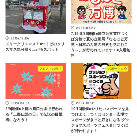
2025.07.20
7/19-8/30開催■国立公文書館つく
2024.12.24
ば分館で夏の企画展「なるほど万
メリークリスマス！■つくばのクリ
博～日本の万博の歴史を見に行こ
スマス気分盛り上がるスポット
う～」が行われています！■入場無
料
フェス・お祭り
スポーツ大会
2024.03.03
2024.10.12
3/9開催■上郷の川口公園で行われ
10/13開催■やりたいスポーツを見
る「上郷伝説の日」で伝説の目撃
つけよう！つくばセンター広場で
者になろう！
スポーツがきっと好きになる!グッ
ジョブスポーツフェスタ@つくば
が行われます！