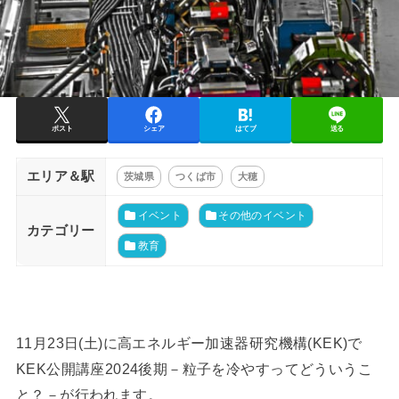
ポスト
シェア
はてブ
送る
エリア＆駅
茨城県
つくば市
大穂
イベント
その他のイベント
カテゴリー
教育
11月23日(土)に高エネルギー加速器研究機構(KEK)で
KEK公開講座2024後期－粒子を冷やすってどういうこ
と？－が行われます。