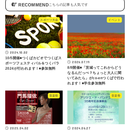
RECOMMEND
スポーツ大会
イベント
2024.10.02
10/5開催■つくばカピオでつくばス
2026.07.19
ポーツフェスティバル＆つくパラ
8/9開催■「茨城ってこれからどう
2024が行われます！■参加無料
なるんだっぺ？ちょっと大人に聞
いてみたら」がco-enつくばで行わ
れます！■学生参加無料
音楽祭
音楽祭
2025.04.02
2024.06.27