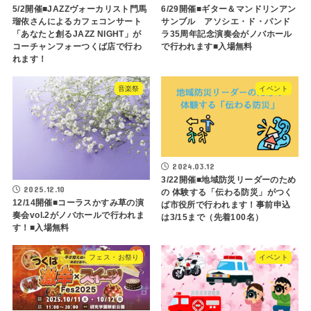
5/2開催■JAZZヴォーカリスト門馬
6/29開催■ギター＆マンドリンアン
瑠依さんによるカフェコンサート
サンブル アソシエ・ド・パンド
「あなたと創るJAZZ NIGHT」が
ラ35周年記念演奏会がノバホール
コーチャンフォーつくば店で行わ
で行われます■入場無料
れます！
音楽祭
イベント
2024.03.12
3/22開催■地域防災リーダーのため
2025.12.10
の 体験する「伝わる防災」がつく
12/14開催■コーラスかすみ草の演
ば市役所で行われます！事前申込
奏会vol.2がノバホールで行われま
は3/15まで（先着100名）
す！■入場無料
フェス・お祭り
イベント