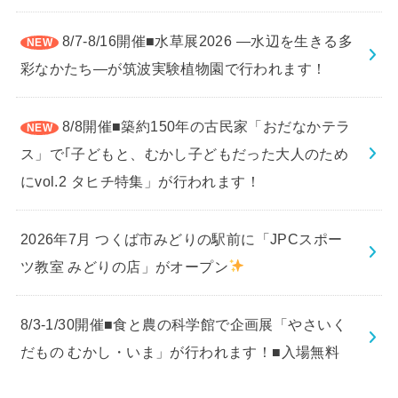
8/7-8/16開催■水草展2026 ―水辺を生きる多
彩なかたち―が筑波実験植物園で行われます！
8/8開催■築約150年の古民家「おだなかテラ
ス」で｢子どもと、むかし子どもだった大人のため
にvol.2 タヒチ特集」が行われます！
2026年7月 つくば市みどりの駅前に「JPCスポー
ツ教室 みどりの店」がオープン
8/3-1/30開催■食と農の科学館で企画展「やさいく
だもの むかし・いま」が行われます！■入場無料