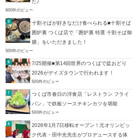
た♪
600件のビュー
十割そばが好きなだけ食べられる■十割そば
囲炉裏 つくば店で「囲炉裏 特選 十割そば御
膳」をいただきました！
500件のビュー
7/25開催■第14回世界のつくばで盆おどり
2026がデイズタウンで行われます！
500件のビュー
つくば市春日の洋食店「レストラン フライ
パン」で鉄板ソースチキンカツを堪能
500件のビュー
2026年1月7日移転オープン！元オリンピッ
ク代表・田中光先生がプロデュースする体