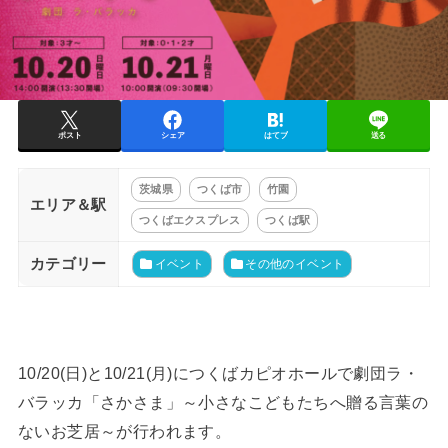
ポスト
シェア
はてブ
送る
茨城県
つくば市
竹園
エリア＆駅
つくばエクスプレス
つくば駅
カテゴリー
イベント
その他のイベント
10/20(日)と10/21(月)につくばカピオホールで劇団ラ・
バラッカ「さかさま」～小さなこどもたちへ贈る言葉の
ないお芝居～が行われます。