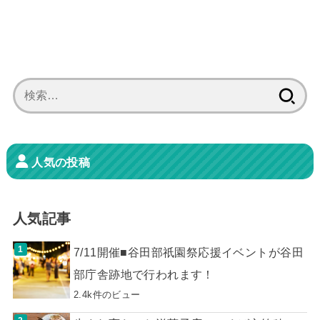
検
索:
人気の投稿
人気記事
7/11開催■谷田部祇園祭応援イベントが谷田
部庁舎跡地で行われます！
2.4k件のビュー