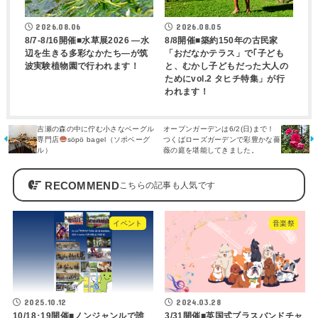
2026.08.06
2026.08.05
8/7-8/16開催■水草展2026 ―水
8/8開催■築約150年の古民家
辺を生きる多彩なかたち―が筑
「おだなかテラス」で｢子ども
波実験植物園で行われます！
と、むかし子どもだった大人の
ためにvol.2 タヒチ特集」が行
われます！
吉瀬の森の中に佇む小さなベーグル
オープンガーデンは6/2(日)まで！
専門店
söpö bagel（ソポベーグ
つくばローズガーデンで彩豊かな薔
ル）
薇の庭を堪能してきました。
RECOMMEND
イベント
音楽祭
2025.10.12
2024.03.28
10/18･19開催■ノンジャンルで誰
3/31開催■英国式ブラスバンドチャ