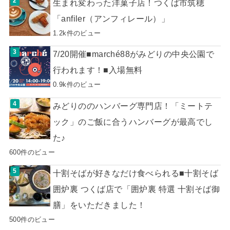
生まれ変わった洋菓子店！つくば市筑穂
「anfiler（アンフィレール）」
1.2k件のビュー
7/20開催■marché88がみどりの中央公園で
行われます！■入場無料
0.9k件のビュー
みどりののハンバーグ専門店！「ミートテ
ック」のご飯に合うハンバーグが最高でし
た♪
600件のビュー
十割そばが好きなだけ食べられる■十割そば
囲炉裏 つくば店で「囲炉裏 特選 十割そば御
膳」をいただきました！
500件のビュー