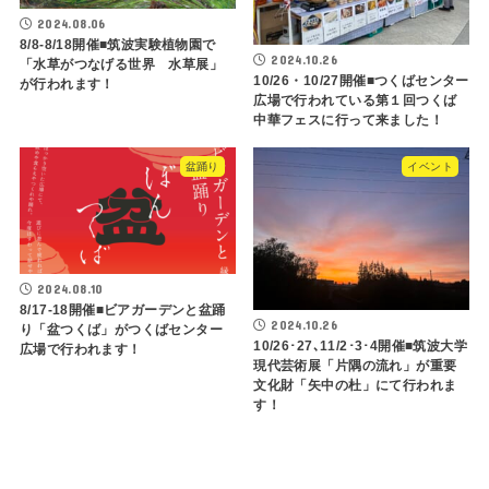
2024.08.06
8/8-8/18開催■筑波実験植物園で
2024.10.26
「水草がつなげる世界 水草展」
10/26・10/27開催■つくばセンター
が行われます！
広場で行われている第１回つくば
中華フェスに行って来ました！
盆踊り
イベント
2024.08.10
8/17-18開催■ビアガーデンと盆踊
2024.10.26
り「盆つくば」がつくばセンター
10/26･27､11/2･3･4開催■筑波大学
広場で行われます！
現代芸術展「片隅の流れ」が重要
文化財「矢中の杜」にて行われま
す！