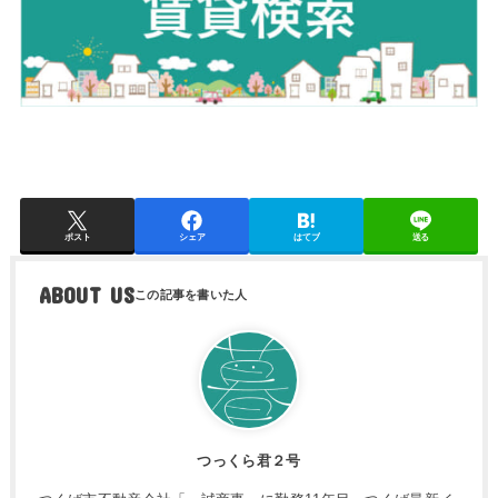
ポスト
シェア
はてブ
送る
ABOUT US
つっくら君２号