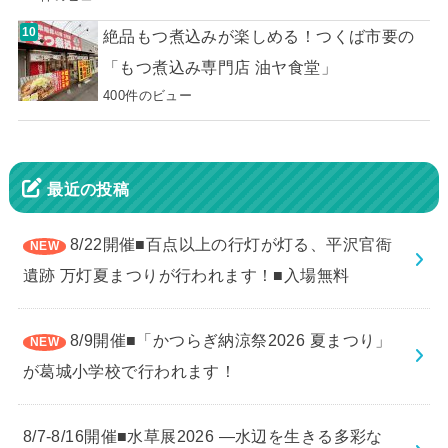
絶品もつ煮込みが楽しめる！つくば市要の
「もつ煮込み専門店 油ヤ食堂」
400件のビュー
最近の投稿
8/22開催■百点以上の行灯が灯る、平沢官衙
遺跡 万灯夏まつりが行われます！■入場無料
8/9開催■「かつらぎ納涼祭2026 夏まつり」
が葛城小学校で行われます！
8/7-8/16開催■水草展2026 ―水辺を生きる多彩な