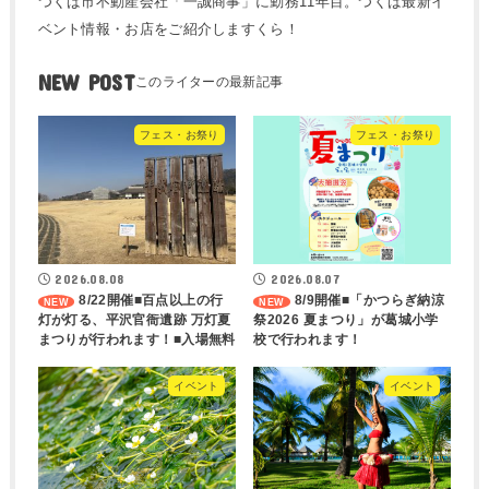
つくば市不動産会社「一誠商事」に勤務11年目。つくば最新イ
ベント情報・お店をご紹介しますくら！
NEW POST
フェス・お祭り
フェス・お祭り
2026.08.08
2026.08.07
8/22開催■百点以上の行
8/9開催■「かつらぎ納涼
灯が灯る、平沢官衙遺跡 万灯夏
祭2026 夏まつり」が葛城小学
まつりが行われます！■入場無料
校で行われます！
イベント
イベント