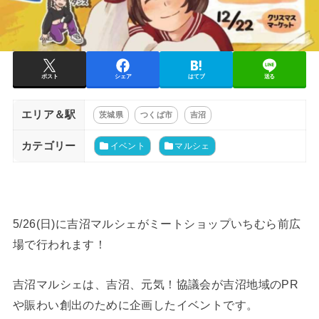
ポスト
シェア
はてブ
送る
エリア＆駅
茨城県
つくば市
吉沼
カテゴリー
イベント
マルシェ
5/26(日)に吉沼マルシェがミートショップいちむら前広
場で行われます！
吉沼マルシェは、吉沼、元気！協議会が吉沼地域のPR
や賑わい創出のために企画したイベントです。