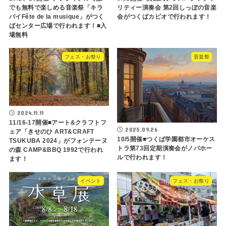
でも無料で楽しめる音楽祭「キラ
リティー演奏会 第2回しっぽの音楽
バイFête de la musique」がつく
会がつくばカピオで行われます！
ばセンター広場で行われます！■入
場無料
フェス・お祭り
音楽祭
2024.11.11
11/16-17開催■アート&クラフトフ
2025.09.26
ェア「きせのひ ART&CRAFT
10/5開催■つくば学園都市オーケス
TSUKUBA 2024」がフォンテーヌ
トラ第73回定期演奏会がノバホー
の森 CAMP&BBQ 1992で行われ
ルで行われます！
ます！
イベント
フェス・お祭り