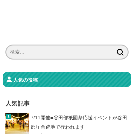
検
索:
人気の投稿
人気記事
7/11開催■谷田部祇園祭応援イベントが谷田
部庁舎跡地で行われます！