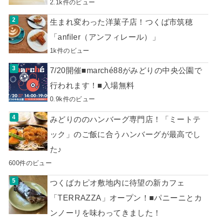
2.1k件のビュー
生まれ変わった洋菓子店！つくば市筑穂
「anfiler（アンフィレール）」
1k件のビュー
7/20開催■marché88がみどりの中央公園で
行われます！■入場無料
0.9k件のビュー
みどりののハンバーグ専門店！「ミートテ
ック」のご飯に合うハンバーグが最高でし
た♪
600件のビュー
つくばカピオ敷地内に待望の新カフェ
「TERRAZZA」オープン！■パニーニとカ
ンノーリを味わってきました！