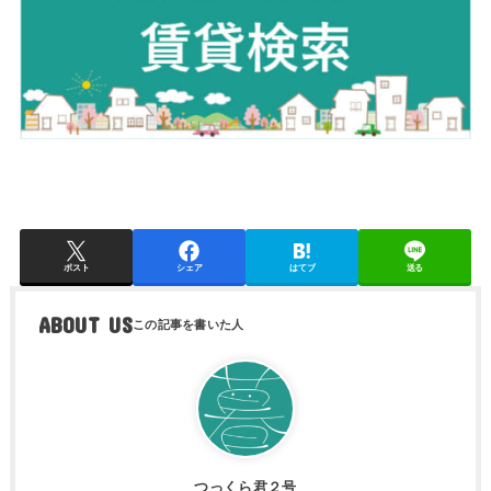
ポスト
シェア
はてブ
送る
ABOUT US
つっくら君２号