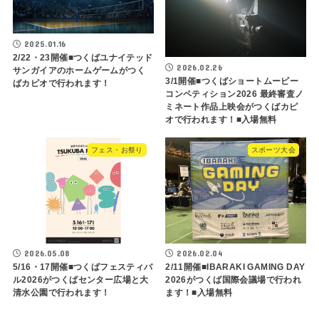
2025.01.16
2/22・23開催■つくばユナイテッド
2026.02.26
サンガイアのホームゲームがつく
3/1開催■つくばショートムービー
ばカピオで行われます！
コンペティション2026 最終審査ノ
ミネート作品上映会がつくばカピ
オで行われます！■入場無料
フェス・お祭り
スポーツ大会
2026.05.08
2026.02.04
5/16・17開催■つくばフェスティバ
2/11開催■IBARAKI GAMING DAY
ル2026がつくばセンター広場と大
2026がつくば国際会議場で行われ
清水公園で行われます！
ます！■入場無料