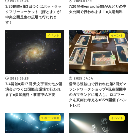
2024.03.26
2024.07.19
3/30開催■第3回つくばポットラッ
7/20開催■marché88がみどりの中
クフリーマーケット（ぽとま）が
央公園で行われます！■入場無料
中央公園芝生の広場で行われま
す！
イベント
イベント
2026.06.28
2025.04.04
7/4開催■第17回 天文宇宙の七夕講
雪降る筑波山で行われた第2回ガマ
演会がつくば国際会議場で行われ
ランドワークショップ■現在閉園中
ます■参加無料・事前申込不要
のガマランドに潜入し、ロゴマー
クを真剣に考える■3/29開催イベン
トレポ
スポーツ大会
イベント