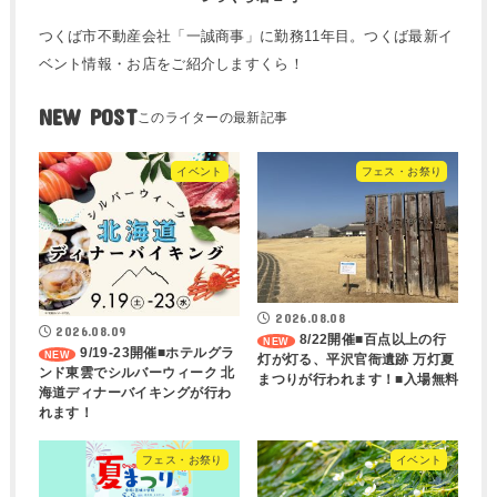
つくば市不動産会社「一誠商事」に勤務11年目。つくば最新イ
ベント情報・お店をご紹介しますくら！
NEW POST
イベント
フェス・お祭り
2026.08.08
2026.08.09
8/22開催■百点以上の行
9/19-23開催■ホテルグラ
灯が灯る、平沢官衙遺跡 万灯夏
ンド東雲でシルバーウィーク 北
まつりが行われます！■入場無料
海道ディナーバイキングが行わ
れます！
フェス・お祭り
イベント