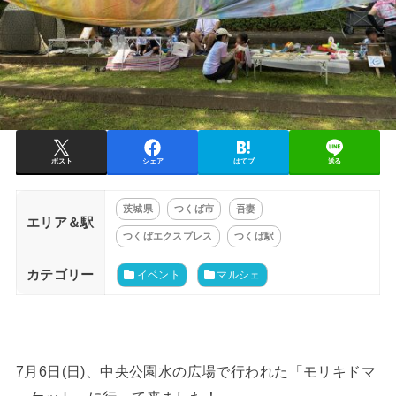
ポスト
シェア
はてブ
送る
茨城県
つくば市
吾妻
エリア＆駅
つくばエクスプレス
つくば駅
カテゴリー
イベント
マルシェ
7月6日(日)、中央公園水の広場で行われた「モリキドマ