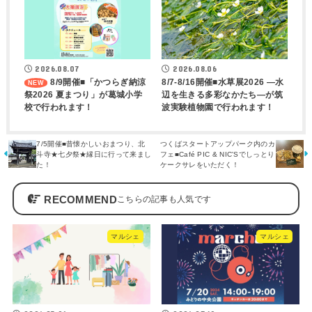
2026.08.07
2026.08.06
8/9開催■「かつらぎ納涼
8/7-8/16開催■水草展2026 ―水
祭2026 夏まつり」が葛城小学
辺を生きる多彩なかたち―が筑
校で行われます！
波実験植物園で行われます！
7/5開催■昔懐かしいおまつり、北
つくばスタートアップパーク内のカ
斗寺★七夕祭★縁日に行って来まし
フェ■Café PIC & NIC'Sでしっとり
た！
ケークサレをいただく！
RECOMMEND
マルシェ
マルシェ