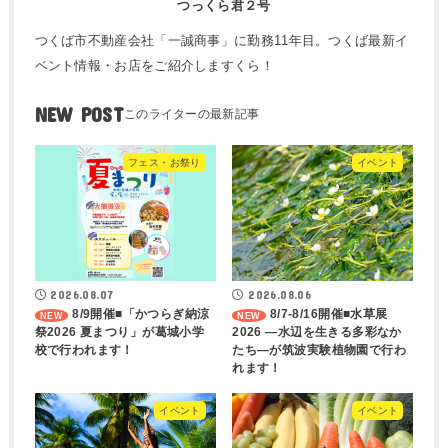
つっくら君２号
つくば市不動産会社「一誠商事」に勤務11年目。つくば最新イ
ベント情報・お店をご紹介しますくら！
NEW POST
フェス・お祭り
イベント
2026.08.07
2026.08.06
8/9開催■「かつらぎ納涼
8/7-8/16開催■水草展
祭2026 夏まつり」が葛城小学
2026 ―水辺を生きる多彩なか
校で行われます！
たち―が筑波実験植物園で行わ
れます！
イベント
イベント