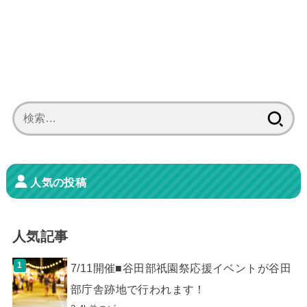
検
索:
人気の投稿
人気記事
7/11開催■谷田部祇園祭応援イベントが谷田
部庁舎跡地で行われます！