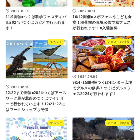
2024.11.06
2024.10.11
11/9開催■つくば科学フェスティバ
10/12開催■スポフェスやこども食
ル2024がつくばカピオで行われま
堂！稲荷前の赤塚公園で秋フェス
す！
が行われます！■入場無料
イベント
フェス・お祭り
2024.09.09
9/14･15開催■つくばセンター広場
2024.12.16
でグルメの祭典！つくばグルメフ
12/22まで開催■2024つくばアース
ェス2024が行われます！
ワーク展が北条のつくばワイナリ
ーで行われています！12/21･22に
はワークショップも開催
マルシェ
フェス・お祭り