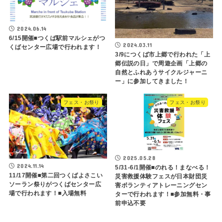
2024.06.14
6/15開催■つくば駅前マルシェがつ
2024.03.11
くばセンター広場で行われます！
3/9につくば市上郷で行われた「上
郷伝説の日」で周遊企画「上郷の
自然とふれあうサイクルジャーニ
ー」に参加してきました！
フェス・お祭り
フェス・お祭り
2025.05.28
2024.11.14
5/31-6/1開催■のれる！まなべる！
11/17開催■第二回つくばよさこい
災害救援体験フェスが日本財団災
ソーラン祭りがつくばセンター広
害ボランティアトレーニングセン
場で行われます！■入場無料
ターで行われます！■参加無料・事
前申込不要