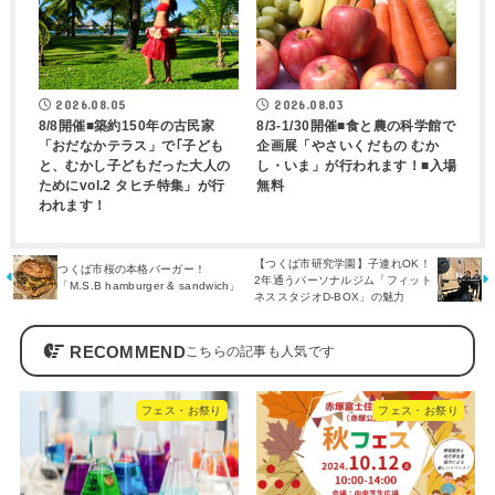
2026.08.05
2026.08.03
8/8開催■築約150年の古民家
8/3-1/30開催■食と農の科学館で
「おだなかテラス」で｢子ども
企画展「やさいくだもの むか
と、むかし子どもだった大人の
し・いま」が行われます！■入場
ためにvol.2 タヒチ特集」が行
無料
われます！
【つくば市研究学園】子連れOK！
つくば市桜の本格バーガー！
2年通うパーソナルジム「フィット
「M.S.B hamburger & sandwich」
ネススタジオD-BOX」の魅力
RECOMMEND
フェス・お祭り
フェス・お祭り