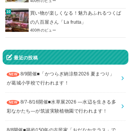
400件のビュー
買い物が楽しくなる！魅力あふれるつくば
の八百屋さん「La frutta」
400件のビュー
最近の投稿
8/9開催■「かつらぎ納涼祭2026 夏まつり」
が葛城小学校で行われます！
8/7-8/16開催■水草展2026 ―水辺を生きる多
彩なかたち―が筑波実験植物園で行われます！
8/8開催■築約150年の古民家「おだなかテラス」で