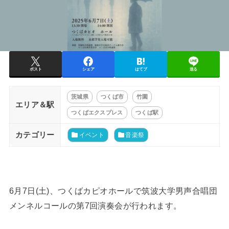
ポスト
シェア
はてブ
送る
茨城県
つくば市
竹園
エリア＆駅
つくばエクスプレス
つくば駅
カテゴリー
イベント
音楽祭
6月7日(土)、つくばカピオホールで筑波大学男声合唱団
メンネルコールの第7回演奏会が行われます。