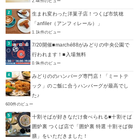
2.4k件のビュー
生まれ変わった洋菓子店！つくば市筑穂
「anfiler（アンフィレール）」
1.1k件のビュー
7/20開催■marché88がみどりの中央公園で
行われます！■入場無料
0.9k件のビュー
みどりののハンバーグ専門店！「ミートテ
ック」のご飯に合うハンバーグが最高でし
た♪
600件のビュー
十割そばが好きなだけ食べられる■十割そば
囲炉裏 つくば店で「囲炉裏 特選 十割そば御
膳」をいただきました！