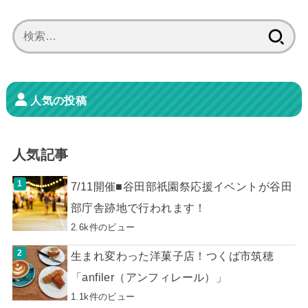
検
索:
人気の投稿
人気記事
7/11開催■谷田部祇園祭応援イベントが谷田
部庁舎跡地で行われます！
2.6k件のビュー
生まれ変わった洋菓子店！つくば市筑穂
「anfiler（アンフィレール）」
1.1k件のビュー