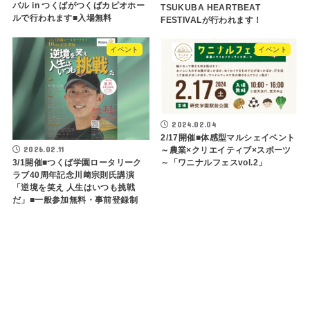
バル in つくばがつくばカピオホー
TSUKUBA HEARTBEAT
ルで行われます■入場無料
FESTIVALが行われます！
イベント
イベント
2024.02.04
2/17開催■体感型マルシェイベント
2026.02.11
～農業×クリエイティブ×スポーツ
～「ワニナルフェスvol.2」
3/1開催■つくば学園ロータリーク
ラブ40周年記念川﨑宗則氏講演
「逆境を笑え 人生はいつも挑戦
だ」■一般参加無料・事前登録制