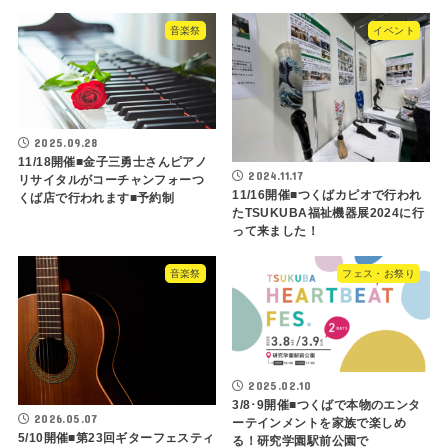
音楽祭
イベント
2025.09.28
11/18開催■金子三勇士さんピアノ
2024.11.17
リサイタルがコーチャンフォーつ
11/16開催■つくばカピオで行われ
くば店で行われます■予約制
たTSUKUBA福祉機器展2024に行
って来ました！
音楽祭
フェス・お祭り
2025.02.10
3/8･9開催■つくばで本物のエンタ
2026.05.07
ーテインメントを家族で楽しめ
5/10開催■第23回ギターフェスティ
る！研究学園駅前公園で