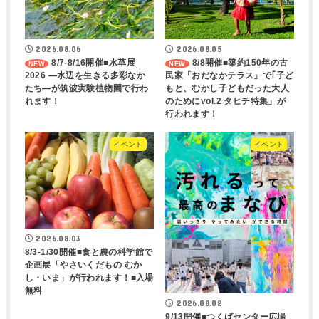
2026.08.06
2026.08.05
8/7-8/16開催■水草展
8/8開催■築約150年の古
2026 ―水辺を生きる多彩なか
民家「おだなかテラス」で｢子ど
たち―が筑波実験植物園で行わ
もと、むかし子どもだった大人
れます！
のためにvol.2 タヒチ特集」が
行われます！
イベント
イベント
2026.08.03
8/3-1/30開催■食と農の科学館で
企画展「やさいくだもの むか
し・いま」が行われます！■入場
無料
2026.08.02
9/13開催■つくばセンター広場