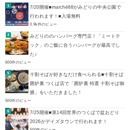
7/20開催■marché88がみどりの中央公園で
行われます！■入場無料
0.9k件のビュー
みどりののハンバーグ専門店！「ミートテ
ック」のご飯に合うハンバーグが最高でし
た♪
600件のビュー
十割そばが好きなだけ食べられる■十割そば
囲炉裏 つくば店で「囲炉裏 特選 十割そば御
膳」をいただきました！
500件のビュー
7/25開催■第14回世界のつくばで盆おどり
2026がデイズタウンで行われます！
500件のビュー