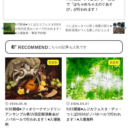
で「はちゃめちゃえのぐあそ
び」が行われます！
8/7開催■つくばエコフェスタ2026
つくばセンターに咲く初夏の彩り■
が松代交流センターで行われます！
駅前花壇がつくる癒しのひととき
■入場無料・事前予約制
RECOMMEND
音楽祭
音楽祭
2026.05.16
2026.05.21
5/30開催■フィオリーナマンドリン
5/23開催■ムジカフェスタ・ディ・
アンサンブル第15回定期演奏会が
つくば2026がノバホールで行われ
ノバホールで行われます！■入場無
ます！■入場無料
料