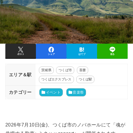
ポスト
シェア
はてブ
送る
茨城県
つくば市
吾妻
エリア＆駅
つくばエクスプレス
つくば駅
カテゴリー
イベント
音楽祭
2026年7月10日(金)、つくば市のノバホールにて「魂が