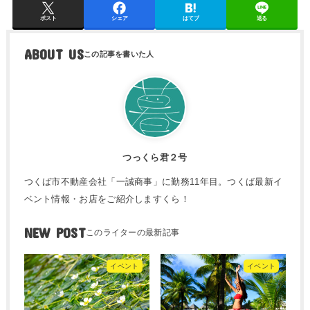
ポスト
シェア
はてブ
送る
ABOUT US
つっくら君２号
つくば市不動産会社「一誠商事」に勤務11年目。つくば最新イ
ベント情報・お店をご紹介しますくら！
NEW POST
イベント
イベント