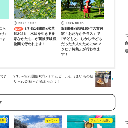
2026.08.06
2026.08.05
8/8開催■築約150年の古民
かつら
8/7-8/16開催■水草
つり」
展2026 ―水辺を生きる多
家「おだなかテラス」で
れま
彩なかたち―が筑波実験植
｢子どもと、むかし子ども
物園で行われます！
だった大人のためにvol.2
タヒチ特集」が行われま
す！
ってき
9/13～9/23開催■プレミアムビールとうまいもの祭
り～2024秋～が始まったよ！
楽祭
イベント
フェス・お祭り