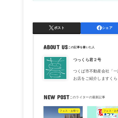
ポスト
シェア
ABOUT US
つっくら君２号
つくば市不動産会社「一
お店をご紹介しますくら
NEW POST
フェス・お祭り
フェス・お