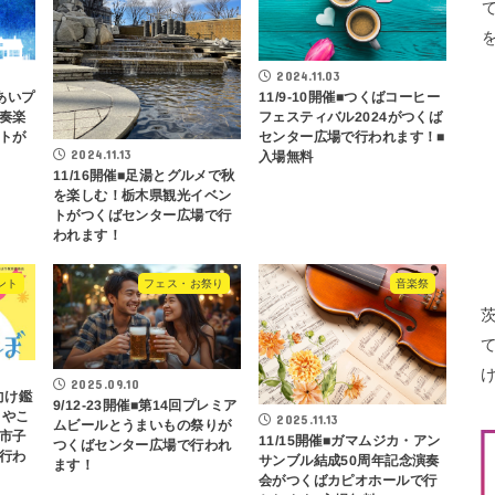
2024.11.03
あいプ
11/9-10開催■つくばコーヒー
奏楽
フェスティバル2024がつくば
トが
センター広場で行われます！■
2024.11.13
入場無料
11/16開催■足湯とグルメで秋
を楽しむ！栃木県観光イベン
トがつくばセンター広場で行
われます！
ント
フェス・お祭り
音楽祭
2025.09.10
向け鑑
9/12-23開催■第14回プレミア
 やこ
2025.11.13
ムビールとうまいもの祭りが
市子
11/15開催■ガマムジカ・アン
つくばセンター広場で行われ
行わ
サンブル結成50周年記念演奏
ます！
会がつくばカピオホールで行