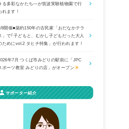
きる多彩なかたち―が筑波実験植物園で行
われます！
8/8開催■築約150年の古民家「おだなかテラ
ス」で｢子どもと、むかし子どもだった大人
のためにvol.2 タヒチ特集」が行われます！
2026年7月 つくば市みどりの駅前に「JPC
スポーツ教室 みどりの店」がオープン
サポーター紹介