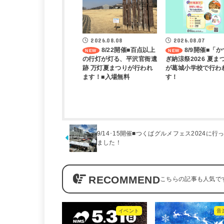
2026.08.08
2026.08.07
8/22開催■百点以上
8/9開催■「
の行灯が灯る、平沢官衙遺
ぎ納涼祭2026 夏ま
跡 万灯夏まつりが行われ
が葛城小学校で行わ
ます！■入場無料
す！
9/14･15開催■つくばグルメフェス2024に行
ました！
RECOMMEND
イベント
音