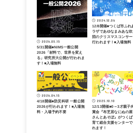
2024.12.06
12/8開催■つくば市ふれ
ラザであゆなまみあな吹
団のクリスマスコンサー
2026.05.15
行われます！■入場無料
5/31開催■NIMS一般公開
2026「材料で、世界を変え
る」研究所大公開が行われま
す！■入場無料
イベント
イベ
2026.04.15
2025.10.10
4/18開催■防災科研 一般公開
12/13開催■0～3才親子
2026が行われます！■入場無
賞会『布芝居なにぬの屋
料・入場予約不要
さんとあそぼ』がつくば
育て総合支援センターで
れます！