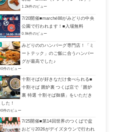
1.2k件のビュー
7/20開催■marché88がみどりの中央
公園で行われます！■入場無料
0.9k件のビュー
みどりののハンバーグ専門店！「ミ
ートテック」のご飯に合うハンバー
グが最高でした♪
00件のビュー
十割そばが好きなだけ食べられる■
十割そば 囲炉裏 つくば店で「囲炉
裏 特選 十割そば御膳」をいただき
ました！
00件のビュー
7/25開催■第14回世界のつくばで盆
おどり2026がデイズタウンで行われ