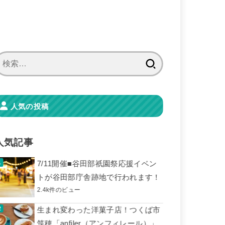
検
索:
人気の投稿
人気記事
7/11開催■谷田部祇園祭応援イベン
トが谷田部庁舎跡地で行われます！
2.4k件のビュー
生まれ変わった洋菓子店！つくば市
筑穂「anfiler（アンフィレール）」