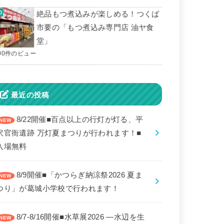
絶品もつ煮込みが楽しめる！つくば
市要の「もつ煮込み専門店 油ヤ食
堂」
00件のビュー
最近の投稿
8/22開催■百点以上の行灯が灯る、平
沢官衙遺跡 万灯夏まつりが行われます！■
入場無料
8/9開催■「かつらぎ納涼祭2026 夏ま
つり」が葛城小学校で行われます！
8/7-8/16開催■水草展2026 ―水辺を生