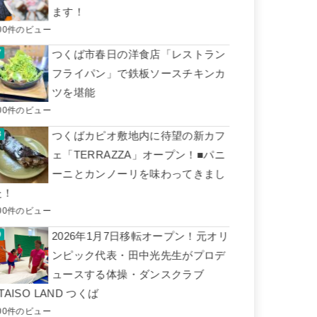
ます！
00件のビュー
つくば市春日の洋食店「レストラン
フライパン」で鉄板ソースチキンカ
ツを堪能
00件のビュー
つくばカピオ敷地内に待望の新カフ
ェ「TERRAZZA」オープン！■パニ
ーニとカンノーリを味わってきまし
た！
00件のビュー
2026年1月7日移転オープン！元オリ
ンピック代表・田中光先生がプロデ
ュースする体操・ダンスクラブ
TAISO LAND つくば
00件のビュー