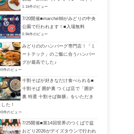
1.1k件のビュー
7/20開催■marché88がみどりの中央
公園で行われます！■入場無料
0.9k件のビュー
みどりののハンバーグ専門店！「ミ
ートテック」のご飯に合うハンバー
グが最高でした♪
00件のビュー
十割そばが好きなだけ食べられる■
十割そば 囲炉裏 つくば店で「囲炉
裏 特選 十割そば御膳」をいただき
ました！
00件のビュー
7/25開催■第14回世界のつくばで盆
おどり2026がデイズタウンで行われ