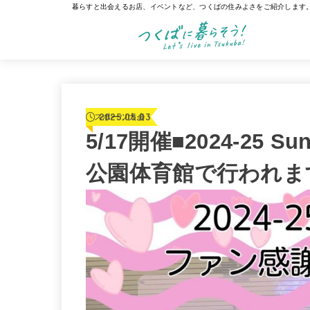
暮らすと出会えるお店、イベントなど、つくばの住みよさをご紹介します
2025.05.03
スポーツ大会
5/17開催■2024-25 
公園体育館で行われます