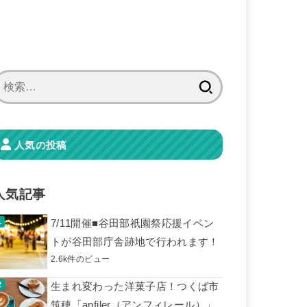
検
索:
人気の投稿
人気記事
7/11開催■谷田部祇園祭応援イベン
トが谷田部庁舎跡地で行われます！
2.6k件のビュー
生まれ変わった洋菓子店！つくば市
筑穂「anfiler（アンフィレール）」