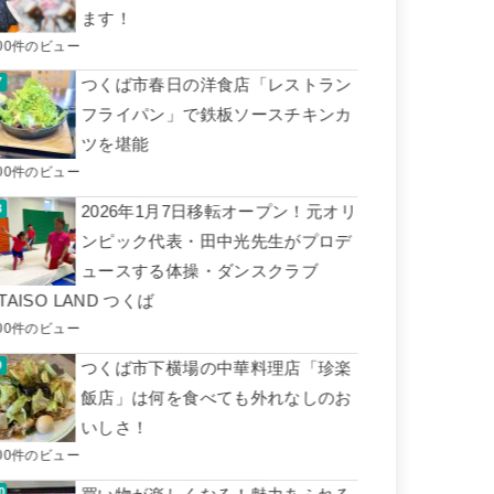
ます！
00件のビュー
つくば市春日の洋食店「レストラン
フライパン」で鉄板ソースチキンカ
ツを堪能
00件のビュー
2026年1月7日移転オープン！元オリ
ンピック代表・田中光先生がプロデ
ュースする体操・ダンスクラブ
TAISO LAND つくば
00件のビュー
つくば市下横場の中華料理店「珍楽
飯店」は何を食べても外れなしのお
いしさ！
00件のビュー