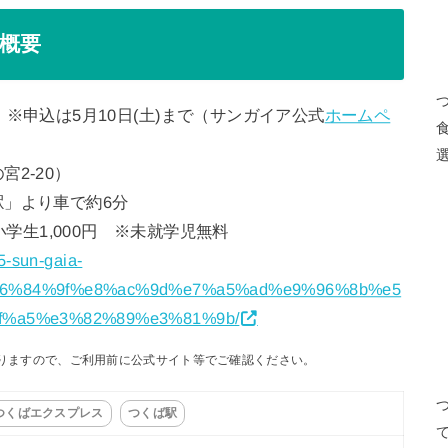
催概要
:30 ※申込は5月10日(土)まで（サンガイア公式
ホームペ
2-20）
」より車で約6分
小学生1,000円 ※未就学児無料
25-sun-gaia-
6%84%9f%e8%ac%9d%e7%a5%ad%e9%96%8b%e5
f%a5%e3%82%89%e3%81%9b/
りますので、ご利用前に公式サイト等でご確認ください。
つくばエクスプレス
つくば駅