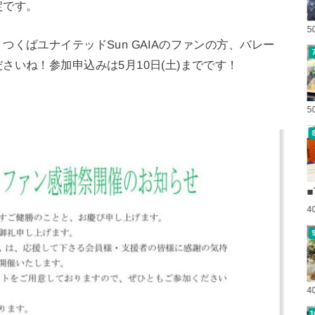
定です。
5
くばユナイテッドSun GAIAのファンの方、バレー
いね！参加申込みは5月10日(土)までです！
5
■
4
4