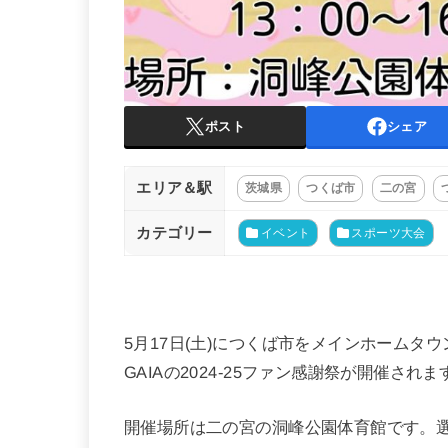
ポスト
シェア
エリア＆駅
茨城県
つくば市
二の宮
カテゴリー
イベント
スポーツ大会
5月17日(土)につくば市をメインホームタ
GAIAの2024-25ファン感謝祭が開催されま
開催場所は二の宮の洞峰公園体育館です。