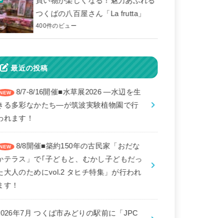
買い物が楽しくなる！魅力あふれる
つくばの八百屋さん「La frutta」
400件のビュー
最近の投稿
8/7-8/16開催■水草展2026 ―水辺を生
きる多彩なかたち―が筑波実験植物園で行
われます！
8/8開催■築約150年の古民家「おだな
かテラス」で｢子どもと、むかし子どもだっ
た大人のためにvol.2 タヒチ特集」が行われ
ます！
2026年7月 つくば市みどりの駅前に「JPC