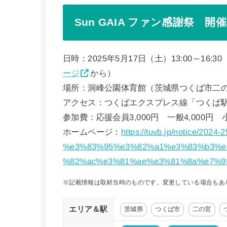
Sun GAIA ファン感謝祭 開
日時：2025年5月17日（土）13:00～16
ージ
から）
場所：洞峰公園体育館（茨城県つくば市二の宮
アクセス：つくばエクスプレス線「つくば駅
参加費：応援会員3,000円 一般4,000円 
ホームページ：
https://tuvb.jp/notice/2024-
%e3%83%95%e3%82%a1%e3%83%b3%e
%82%ac%e3%81%ae%e3%81%8a%e7%9
※記載情報は取材当時のものです。変更している場合もあ
エリア＆駅
茨城県
つくば市
二の宮