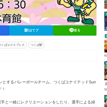
はてブ
送る
つくばエクスプレス
つくば駅
6
ウンとするバレーボールチーム、つくばユナイテッドSun
す！
5
選手と一緒にレクリエーションをしたり、選手による緑