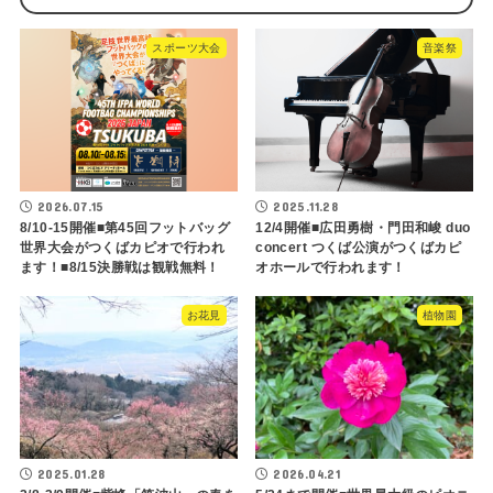
スポーツ大会
音楽祭
2026.07.15
2025.11.28
8/10-15開催■第45回フットバッグ
12/4開催■広田勇樹・門田和峻 duo
世界大会がつくばカピオで行われ
concert つくば公演がつくばカピ
ます！■8/15決勝戦は観戦無料！
オホールで行われます！
お花見
植物園
2025.01.28
2026.04.21