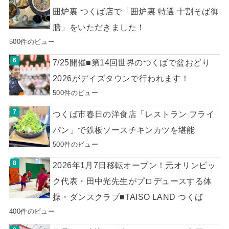
囲炉裏 つくば店で「囲炉裏 特選 十割そば御
膳」をいただきました！
500件のビュー
7/25開催■第14回世界のつくばで盆おどり
2026がデイズタウンで行われます！
500件のビュー
つくば市春日の洋食店「レストラン フライ
パン」で鉄板ソースチキンカツを堪能
500件のビュー
2026年1月7日移転オープン！元オリンピッ
ク代表・田中光先生がプロデュースする体
操・ダンスクラブ■TAISO LAND つくば
400件のビュー