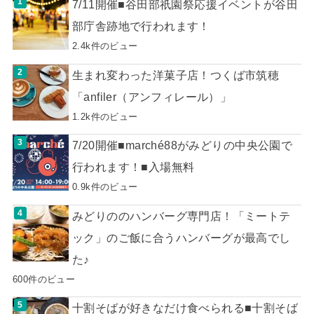
7/11開催■谷田部祇園祭応援イベントが谷田
部庁舎跡地で行われます！
2.4k件のビュー
生まれ変わった洋菓子店！つくば市筑穂
「anfiler（アンフィレール）」
1.2k件のビュー
7/20開催■marché88がみどりの中央公園で
行われます！■入場無料
0.9k件のビュー
みどりののハンバーグ専門店！「ミートテ
ック」のご飯に合うハンバーグが最高でし
た♪
600件のビュー
十割そばが好きなだけ食べられる■十割そば