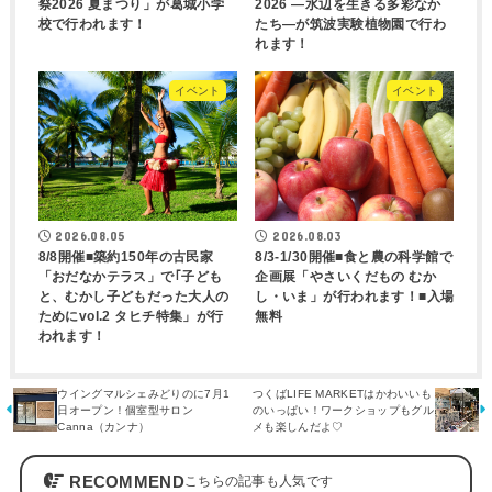
祭2026 夏まつり」が葛城小学
2026 ―水辺を生きる多彩なか
校で行われます！
たち―が筑波実験植物園で行わ
れます！
イベント
イベント
2026.08.05
2026.08.03
8/8開催■築約150年の古民家
8/3-1/30開催■食と農の科学館で
「おだなかテラス」で｢子ども
企画展「やさいくだもの むか
と、むかし子どもだった大人の
し・いま」が行われます！■入場
ためにvol.2 タヒチ特集」が行
無料
われます！
ウイングマルシェみどりのに7月1
つくばLIFE MARKETはかわいいも
日オープン！個室型サロン
のいっぱい！ワークショップもグル
Canna（カンナ）
メも楽しんだよ♡
RECOMMEND