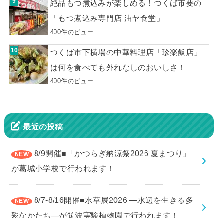
絶品もつ煮込みが楽しめる！つくば市要の
「もつ煮込み専門店 油ヤ食堂」
400件のビュー
つくば市下横場の中華料理店「珍楽飯店」
は何を食べても外れなしのおいしさ！
400件のビュー
最近の投稿
8/9開催■「かつらぎ納涼祭2026 夏まつり」
が葛城小学校で行われます！
8/7-8/16開催■水草展2026 ―水辺を生きる多
彩なかたち―が筑波実験植物園で行われます！