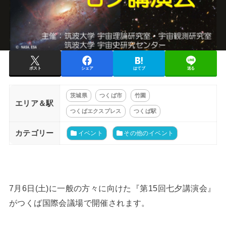
ポスト
シェア
はてブ
送る
茨城県
つくば市
竹園
エリア＆駅
つくばエクスプレス
つくば駅
カテゴリー
イベント
その他のイベント
7月6日(土)に一般の方々に向けた『第15回七夕講演会』
がつくば国際会議場で開催されます。