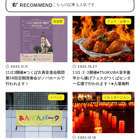
RECOMMEND
音楽祭
フェス・お祭り
2025.11.17
2025.10.27
11/23開催■つくば古典音楽合唱団
11/1･2･3開催■TSUKUBA旨辛激
第38回定期演奏会がノバホールで
辛から揚げフェスがつくばセンタ
行われます！
ー広場で行われます！■入場無料
イベント
イルミネーション
2024.12.10