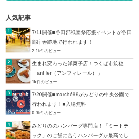
人気記事
7/11開催■谷田部祇園祭応援イベントが谷田
部庁舎跡地で行われます！
2.1k件のビュー
生まれ変わった洋菓子店！つくば市筑穂
「anfiler（アンフィレール）」
1k件のビュー
7/20開催■marché88がみどりの中央公園で
行われます！■入場無料
0.9k件のビュー
みどりののハンバーグ専門店！「ミートテ
ック」のご飯に合うハンバーグが最高でし