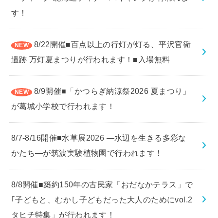
す！
8/22開催■百点以上の行灯が灯る、平沢官衙
遺跡 万灯夏まつりが行われます！■入場無料
8/9開催■「かつらぎ納涼祭2026 夏まつり」
が葛城小学校で行われます！
8/7-8/16開催■水草展2026 ―水辺を生きる多彩な
かたち―が筑波実験植物園で行われます！
8/8開催■築約150年の古民家「おだなかテラス」で
｢子どもと、むかし子どもだった大人のためにvol.2
タヒチ特集」が行われます！