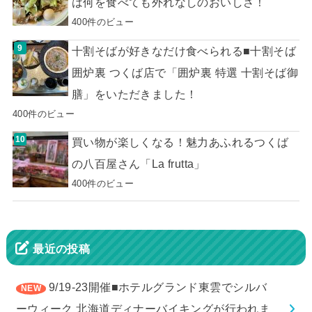
は何を食べても外れなしのおいしさ！
400件のビュー
十割そばが好きなだけ食べられる■十割そば
囲炉裏 つくば店で「囲炉裏 特選 十割そば御
膳」をいただきました！
400件のビュー
買い物が楽しくなる！魅力あふれるつくば
の八百屋さん「La frutta」
400件のビュー
最近の投稿
9/19-23開催■ホテルグランド東雲でシルバ
ーウィーク 北海道ディナーバイキングが行われま