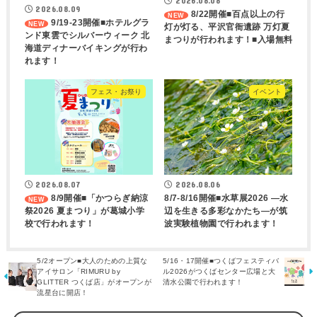
2026.08.08
2026.08.09
8/22開催■百点以上の行
9/19-23開催■ホテルグラ
灯が灯る、平沢官衙遺跡 万灯夏
ンド東雲でシルバーウィーク 北
まつりが行われます！■入場無料
海道ディナーバイキングが行わ
れます！
フェス・お祭り
イベント
2026.08.07
2026.08.06
8/9開催■「かつらぎ納涼
8/7-8/16開催■水草展2026 ―水
祭2026 夏まつり」が葛城小学
辺を生きる多彩なかたち―が筑
校で行われます！
波実験植物園で行われます！
5/2オープン■大人のための上質な
5/16・17開催■つくばフェスティバ
アイサロン「RIMURU by
ル2026がつくばセンター広場と大
GLITTER つくば店」がオープンが
清水公園で行われます！
流星台に開店！