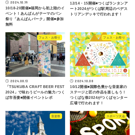
2024.10.19
12/14・15開催■つくばランタンア
10/18-20開催■福岡から初上陸のイ
ート2024がつくば駅周辺のペデス
ベント！あんぱんがテーマのパン
トリアンデッキで行われます！
祭り「あんぱんパーク」開催■参加
無料
フェス・お祭り
フェス・お祭り
2024.08.13
2024.10.08
「TSUKUBA CRAFT BEER FEST
10/12開催■国際色豊かな音楽家の
2024」で味わうビールの魅力♪つく
ステージと匠の作品を楽しもう！
ば市吾妻■開催イベントレポ
つくばな祭2024がつくばセンター
広場で行われます！
音楽祭
スポーツ大会