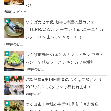
た♪
600件のビュー
つくばカピオ敷地内に待望の新カフェ
「TERRAZZA」オープン！■パニーニとカ
ンノーリを味わってきました！
600件のビュー
つくば市春日の洋食店「レストラン フライ
パン」で鉄板ソースチキンカツを堪能
500件のビュー
7/25開催■第14回世界のつくばで盆おどり
2026がデイズタウンで行われます！
400件のビュー
つくば市下横場の中華料理店「珍楽飯店」