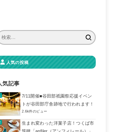
検
索:
人気の投稿
人気記事
7/11開催■谷田部祇園祭応援イベン
トが谷田部庁舎跡地で行われます！
2.6k件のビュー
生まれ変わった洋菓子店！つくば市
筑穂「anfiler（アンフィレール）」