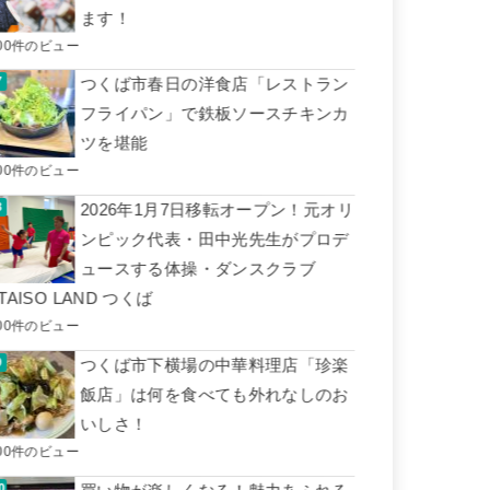
ます！
00件のビュー
つくば市春日の洋食店「レストラン
フライパン」で鉄板ソースチキンカ
ツを堪能
00件のビュー
2026年1月7日移転オープン！元オリ
ンピック代表・田中光先生がプロデ
ュースする体操・ダンスクラブ
TAISO LAND つくば
00件のビュー
つくば市下横場の中華料理店「珍楽
飯店」は何を食べても外れなしのお
いしさ！
00件のビュー