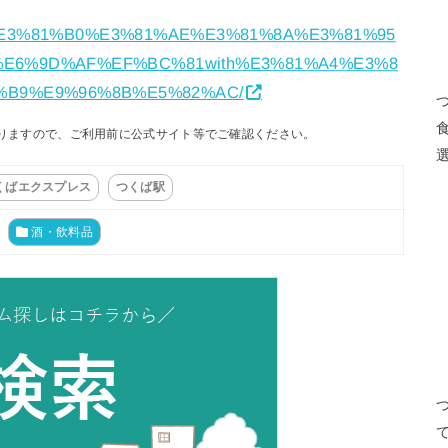
%8F%E3%81%B0%E3%81%AE%E3%81%8A%E3%81%95
E6%9D%AF%EF%BC%81with%E3%81%A4%E3%8
%B9%E9%96%8B%E5%82%AC/
りますので、ご利用前に公式サイト等でご確認ください。
くばエクスプレス
つくば駅
酒・飲料品