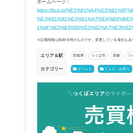
ホームページ：
https://ttca.jp/%E3%81%A4%E3%81
%E3%81%91%E3%81%A7%E4%B9%BE%
1%8F%E3%83%95%E3%82%A7%E3%82
※記載情報は取材当時のものです。変更している場合もあ
エリア＆駅
茨城県
つくば市
吾妻
つ
カテゴリー
イベント
フェス・お祭り