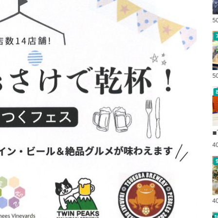
5
5
■
4
4