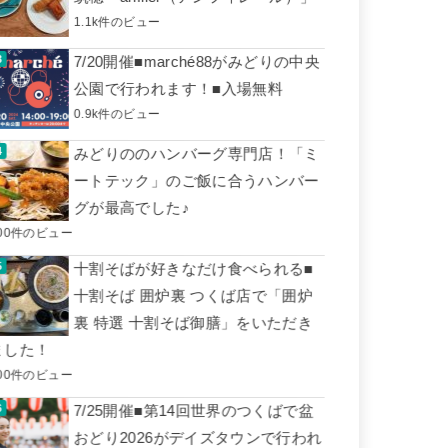
1.1k件のビュー
7/20開催■marché88がみどりの中央
公園で行われます！■入場無料
0.9k件のビュー
みどりののハンバーグ専門店！「ミ
ートテック」のご飯に合うハンバー
グが最高でした♪
00件のビュー
十割そばが好きなだけ食べられる■
十割そば 囲炉裏 つくば店で「囲炉
裏 特選 十割そば御膳」をいただき
ました！
00件のビュー
7/25開催■第14回世界のつくばで盆
おどり2026がデイズタウンで行われ