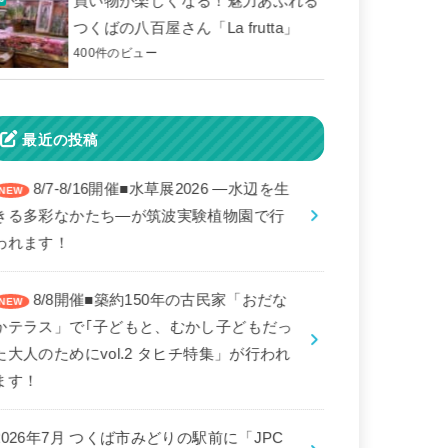
買い物が楽しくなる！魅力あふれる
つくばの八百屋さん「La frutta」
400件のビュー
最近の投稿
8/7-8/16開催■水草展2026 ―水辺を生
きる多彩なかたち―が筑波実験植物園で行
われます！
8/8開催■築約150年の古民家「おだな
かテラス」で｢子どもと、むかし子どもだっ
た大人のためにvol.2 タヒチ特集」が行われ
ます！
2026年7月 つくば市みどりの駅前に「JPC