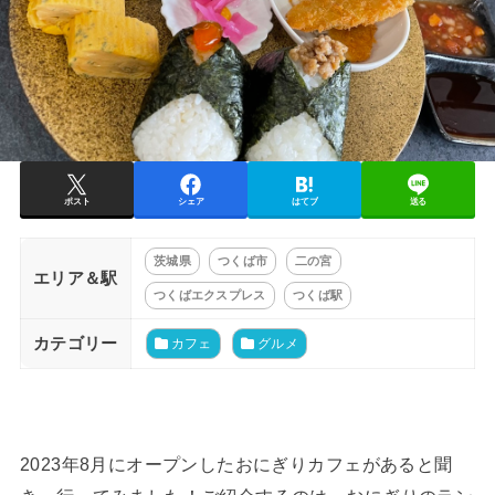
ポスト
シェア
はてブ
送る
茨城県
つくば市
二の宮
エリア＆駅
つくばエクスプレス
つくば駅
カテゴリー
カフェ
グルメ
2023年8月にオープンしたおにぎりカフェがあると聞