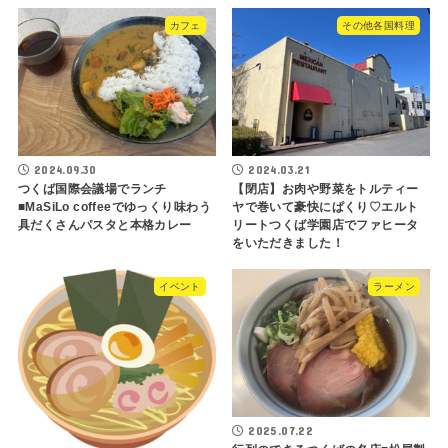
カフェ
その他各国料理
2024.09.30
2024.03.21
つくば国際会議場でランチ
【閉店】お肉や野菜をトルティー
■MaSiLo coffeeでゆっくり味わう
ヤで巻いて豪快にぱくり♡エルト
具だくさんパスタと本格カレー
リートつくば学園店でファヒータ
をいただきました！
イベント
ラーメン
2025.07.22