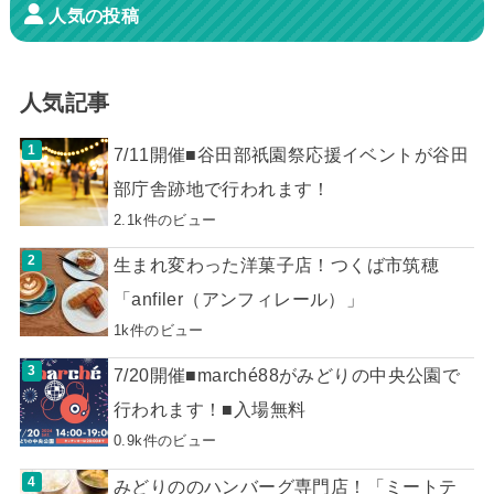
人気の投稿
人気記事
7/11開催■谷田部祇園祭応援イベントが谷田
部庁舎跡地で行われます！
2.1k件のビュー
生まれ変わった洋菓子店！つくば市筑穂
「anfiler（アンフィレール）」
1k件のビュー
7/20開催■marché88がみどりの中央公園で
行われます！■入場無料
0.9k件のビュー
みどりののハンバーグ専門店！「ミートテ