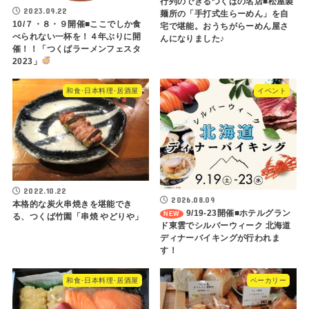
行列のできるつくばの名店■松屋製
2023.09.22
麺所の「手打式生らーめん」を自
10/７・８・９開催■ここでしか食
宅で堪能。おうちがらーめん屋さ
べられない一杯を！４年ぶりに開
んになりました♪
催！！「つくばラーメンフェスタ
2023」
和食･日本料理･居酒屋
イベント
2022.10.22
2026.08.09
本格的な炭火串焼きを堪能でき
9/19-23開催■ホテルグラン
る、つくば竹園「串焼 やどりや」
ド東雲でシルバーウィーク 北海道
ディナーバイキングが行われま
す！
和食･日本料理･居酒屋
ベーカリー