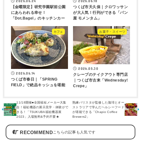
2026.06.24
2026.06.18
【金曜限定】研究学園駅前公園
つくば市天久保｜クロワッサン
にあらわれる幸せ！
が大人気！行列ができる「パン
「Dot.Bagel」のキッチンカー
屋 モメンタム」
カフェ
お菓子・スイーツ
2026.05.30
2026.06.14
クレープのテイクアウト専門店
つくば市春日｜「SPRING
｜つくば市古来「Wednesday!
FIELD」で絶品キッシュを堪能
Crepe」
11/18開催■全国福祉メーカー大集
熟練バリスタが監修した珈琲とオー
合！福祉機器の展示見学・体験がで
ストラリアで学んだヘルシーフード
きる！「TSUKUBA福祉機器展
が堪能できる「Chapio Coffee
2023」入場無料&予約不要★
Brewers2」
RECOMMEND