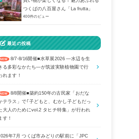
買い物が楽しくなる！魅力あふれる
つくばの八百屋さん「La frutta」
400件のビュー
最近の投稿
8/7-8/16開催■水草展2026 ―水辺を生
きる多彩なかたち―が筑波実験植物園で行
われます！
8/8開催■築約150年の古民家「おだな
かテラス」で｢子どもと、むかし子どもだっ
た大人のためにvol.2 タヒチ特集」が行われ
ます！
2026年7月 つくば市みどりの駅前に「JPC