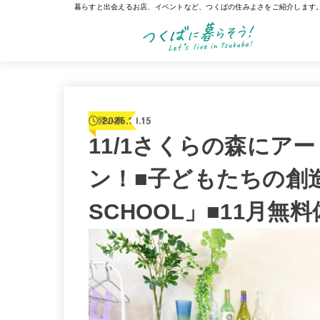
暮らすと出会えるお店、イベントなど、つくばの住みよさをご紹介します
2025.10.15
習い事
11/1さくらの森にア
ン！■子どもたちの創造性
SCHOOL」■11月