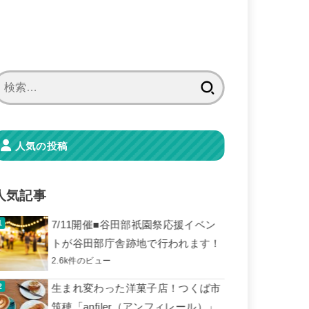
検
索:
人気の投稿
人気記事
7/11開催■谷田部祇園祭応援イベン
トが谷田部庁舎跡地で行われます！
2.6k件のビュー
生まれ変わった洋菓子店！つくば市
筑穂「anfiler（アンフィレール）」