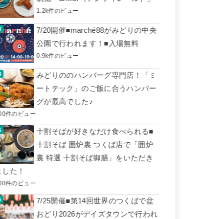
1.2k件のビュー
7/20開催■marché88がみどりの中央
公園で行われます！■入場無料
0.9k件のビュー
みどりののハンバーグ専門店！「ミ
ートテック」のご飯に合うハンバー
グが最高でした♪
00件のビュー
十割そばが好きなだけ食べられる■
十割そば 囲炉裏 つくば店で「囲炉
裏 特選 十割そば御膳」をいただき
ました！
00件のビュー
7/25開催■第14回世界のつくばで盆
おどり2026がデイズタウンで行われ