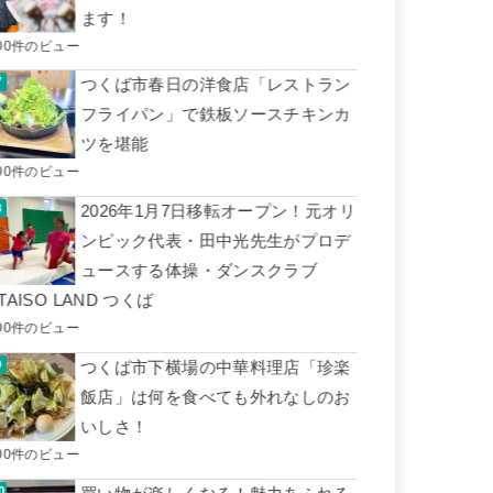
ます！
00件のビュー
つくば市春日の洋食店「レストラン
フライパン」で鉄板ソースチキンカ
ツを堪能
00件のビュー
2026年1月7日移転オープン！元オリ
ンピック代表・田中光先生がプロデ
ュースする体操・ダンスクラブ
TAISO LAND つくば
00件のビュー
つくば市下横場の中華料理店「珍楽
飯店」は何を食べても外れなしのお
いしさ！
00件のビュー