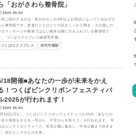
ら「おがさわら整骨院」
2025.05.05
今回ご紹介するのは、私がかれこれ8年以上お世話になっているおがさ
わら整骨院です。患者ひとりひとりの話をしっかり聞き、その場しの
ぎのマッサージや整体ではない根本治療に力を入れている整骨院で
す。 つくばエクスプレス線研究学園...
つくばエクスプレス
研究学園駅
5/18開催■あなたの一歩が未来をかえ
る！つくばピンクリボンフェスティバ
ル2025が行われます！
2025.05.04
5月18日(日)に、つくばピンクリボンフェスティバル2025「あなたの
一歩が未来をかえる～乳がん・子宮がんを知ろう」が行われます。 午
前はピンクリボンウォーク。松見公園に集合し、中央公園まで歩きま
す。何かピンクのものを身...