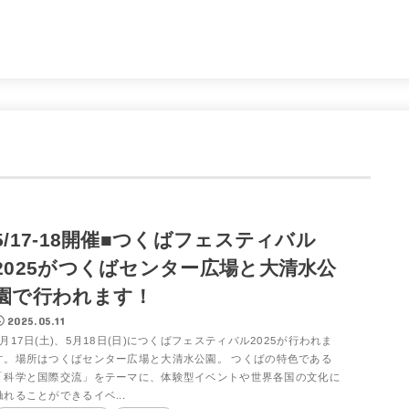
。
5/17-18開催■つくばフェスティバル
2025がつくばセンター広場と大清水公
園で行われます！
2025.05.11
5月17日(土)、5月18日(日)につくばフェスティバル2025が行われま
す。場所はつくばセンター広場と大清水公園。 つくばの特色である
「科学と国際交流」をテーマに、体験型イベントや世界各国の文化に
触れることができるイベ...