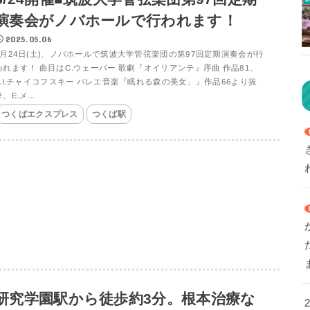
演奏会がノバホールで行われます！
2025.05.06
5月24日(土)、ノバホールで筑波大学管弦楽団の第97回定期演奏会が行
われます！ 曲目はC.ウェーバー 歌劇『オイリアンテ』序曲 作品81、
P.I.チャイコフスキー バレエ音楽『眠れる森の美女」』作品66より抜
、E.メ...
つくばエクスプレス
つくば駅
研究学園駅から徒歩約3分。根本治療な