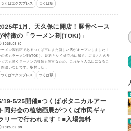
つくばエクスプレス
つくば駅
2025年1月、天久保に開店！豚骨ベース
が特徴の「ラーメン刻(TOKI)」
2025.05.10
ラーメン激戦区であるつくば市にまた新しい店がオープンしました！
その名もラーメン刻(TOKI)。 駅近という好立地に加え、店員さんのサ
ービスも良くラーメンの種類も豊富なため、これから人気店になるこ
と間違いなしです。取材した...
つくばエクスプレス
つくば駅
5/19-5/25開催■つくばボタニカルアー
ト同好会の植物画展がつくば市民ギャ
ラリーで行われます！■入場無料
2025.05.09