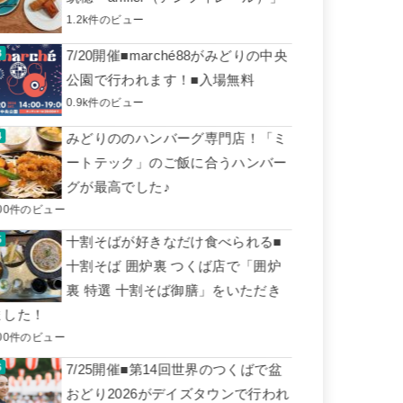
1.2k件のビュー
7/20開催■marché88がみどりの中央
公園で行われます！■入場無料
0.9k件のビュー
みどりののハンバーグ専門店！「ミ
ートテック」のご飯に合うハンバー
グが最高でした♪
00件のビュー
十割そばが好きなだけ食べられる■
十割そば 囲炉裏 つくば店で「囲炉
裏 特選 十割そば御膳」をいただき
ました！
00件のビュー
7/25開催■第14回世界のつくばで盆
おどり2026がデイズタウンで行われ