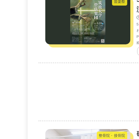
音楽祭
粋
整骨院・接骨院