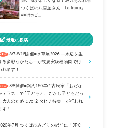
買い物が楽しくなる！魅力あふれる
つくばの八百屋さん「La frutta」
400件のビュー
最近の投稿
8/7-8/16開催■水草展2026 ―水辺を生
きる多彩なかたち―が筑波実験植物園で行
われます！
8/8開催■築約150年の古民家「おだな
かテラス」で｢子どもと、むかし子どもだっ
た大人のためにvol.2 タヒチ特集」が行われ
ます！
2026年7月 つくば市みどりの駅前に「JPC