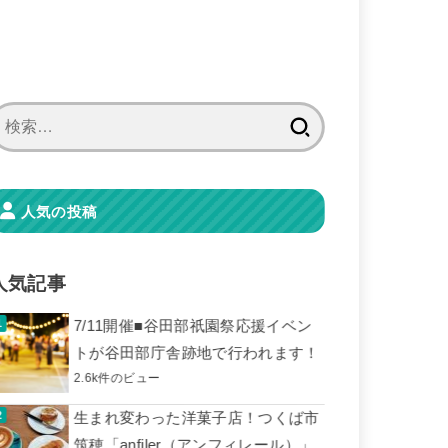
検
索:
人気の投稿
人気記事
7/11開催■谷田部祇園祭応援イベン
トが谷田部庁舎跡地で行われます！
2.6k件のビュー
生まれ変わった洋菓子店！つくば市
筑穂「anfiler（アンフィレール）」