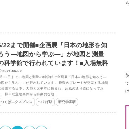
6/22まで開催■企画展「日本の地形を知
ろう―地図から学ぶ―」が地図と測量
の科学館で行われています！■入場無料
2025.05.02
6月22日まで、地図と測量の科学館で企画展「日本の地形を知ろう―
地図から学ぶ―」が行われています。 複数のプレートが交差する場所
に位置する日本。大陸と太平洋に挟まれ、台風の通り道になってお
り、様々な立地条件から特徴的な地...
つくばエクスプレス
つくば駅
研究学園駅