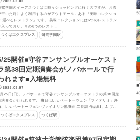
2025.05.08
研究学園のイーアスつくばに時々ショッピングに行くのですが、お腹
5
が空いた時によく利用するのがアウトモールにある『美味コレクショ
ン 選べるレストラン』です。 美味コレクションには6つのレストラン
が入っており、その6つのレスト...
つくばエクスプレス
研究学園駅
5
5/25開催■守谷アンサンブルオーケスト
ラ第38回定期演奏会がノバホールで行
われます■入場無料
■
2025.05.07
4
5月25日(日)、ノバホールで守谷アンサンブルオーケストラの第38回定
期演奏会が行われます。 曲目はL. v. ベートーヴェン「フィデリオ」序
曲、L. v. ベートーヴェン ヴァイオリン協奏曲 二長調 作品61、J. ブ...
つくばエクスプレス
つくば駅
4
5/24開催■筑波大学管弦楽団第97回定期