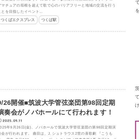
アマチュアの垣根を超えて歌で心のバリアフリーと地域の交流を行う
ことを目指したイベント...
つくばエクスプレス
つくば駅
9/26開催■筑波大学管弦楽団第98回定期
演奏会がノバホールにて行われます！
2025.09.11
2025年9月26日(金)、ノバホールで筑波大学管弦楽団の第98回定期演
奏会が行われます。 曲目は、J. シュトラウス2世の喜歌劇 『こうも