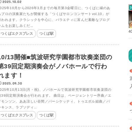
2025.10.02
2025年10月から2026年3月までの毎月第3金曜日に、つくばに縁のあ
るプロの演奏家たちが開催する「つくばサロンコンサートvol.10」が
行われます。クラシックを中心に、バラエティに富んだ素敵なプログ
ラムをお楽しみくだ...
4
つくばエクスプレス
つくば駅
10/13開催■筑波研究学園都市吹奏楽団の
第39回定期演奏会がノバホールで行わ
れます！
2025.09.30
2025年10月13日(月・祝)、ノバホールで筑波研究学園都市吹奏楽団の
第39回定期演奏会が行われます。 曲目は、ページェントリー序曲／エ
ドモンソン、ああ涼しい谷間／パーシケッティ、トゥエボル組曲／パ
ーキンス、ラプソディ...
つくばエクスプレス
つくば駅