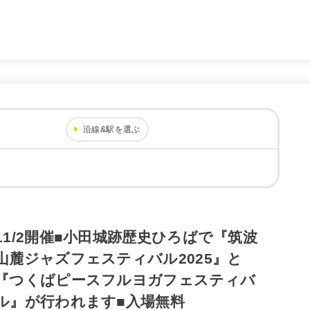
。
沿線&駅を選ぶ
11/2開催■小田城跡歴史ひろばで『筑波
山麓ジャズフェスティバル2025』と
『つくばピースフルヨガフェスティバ
ル』が行われます■入場無料