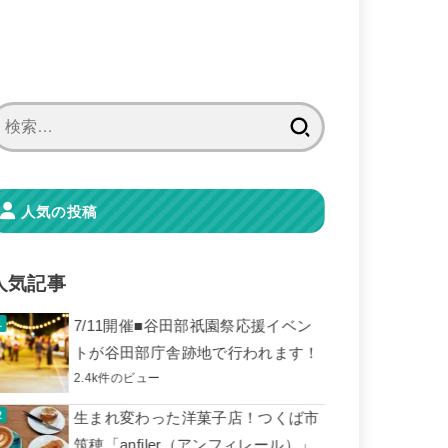
検
索:
人気の投稿
人気記事
7/11開催■谷田部祇園祭応援イベン
トが谷田部庁舎跡地で行われます！
2.4k件のビュー
生まれ変わった洋菓子店！つくば市
筑穂「anfiler（アンフィレール）」