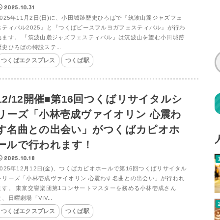
2025.10.31
2025年11月2日(日)に、小田城跡歴史ひろばで『筑波山麓ジャズフェ
スティバル2025』と『つくばピースフルヨガフェスティバル』が行わ
れます。 『筑波山麓ジャズフェスティバル』は筑波山を望む小田城跡
歴史ひろばの特設ステ...
つくばエクスプレス
つくば駅
12/12開催■第16回つくばリサイタルシ
リーズ「小林壱成ヴァイオリン 心震わ
す名曲との出会い」がつくばカピオホ
ールで行われます！
2025.10.18
2025年12月12日(金)、つくばカピオホールで第16回つくばリサイタル
シリーズ「小林壱成ヴァイオリン 心震わす名曲との出会い」が行われ
ます。 東京交響楽団第1コンサートマスターを務める小林壱成さん
と、日曜劇場「VIV...
つくばエクスプレス
つくば駅