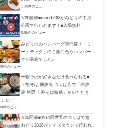
1.2k件のビュー
7/20開催■marché88がみどりの中央
公園で行われます！■入場無料
0.9k件のビュー
みどりののハンバーグ専門店！「ミ
ートテック」のご飯に合うハンバー
グが最高でした♪
00件のビュー
十割そばが好きなだけ食べられる■
十割そば 囲炉裏 つくば店で「囲炉
裏 特選 十割そば御膳」をいただき
ました！
00件のビュー
7/25開催■第14回世界のつくばで盆
おどり2026がデイズタウンで行われ