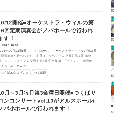
5
10/12開催■オーケストラ・ウィルの第
16回定期演奏会がノバホールで行われ
ます！
5
2025.10.06
2025年10月12日(日)に、ノバホールでオーケストラ・ウィルの第16回
定期演奏会が行われます。 曲目は、シベリウス 交響曲第１番 ホ短
調、そしてシューマン 交響曲第3番 変ホ長調 「ライン」、指揮は
佐々木 雄一さんで...
つくばエクスプレス
つくば駅
5
10月～3月毎月第3金曜日開催■つくばサ
ロンコンサートvol.10がアルスホール/
■
ノバ小ホールで行われます！
4