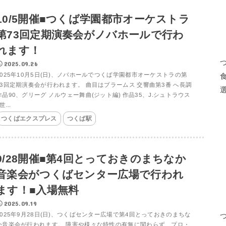
10/5開催■つくば学園都市オーケストラ
第73回定期演奏会がノバホールで行わ
れます！
2025.09.26
2025年10月5日(日)、ノバホールでつくば学園都市オーケストラの第
73回定期演奏会が行われます。 曲目はブラームス 交響曲第3番 へ長調
作品90、グリーグ ノルウェー舞曲(ジット編) 作品35、J.シュトラウス
世...
つくばエクスプレス
つくば駅
9/28開催■第4回とっておきのまちなか
音楽会がつくばセンター広場で行われ
ます！■入場無料
2025.09.19
2025年9月28日(日)、つくばセンター広場で第4回とっておきのまちな
か音楽会が行われます。 障害や様々な特性の有無に関わらず、プロ・