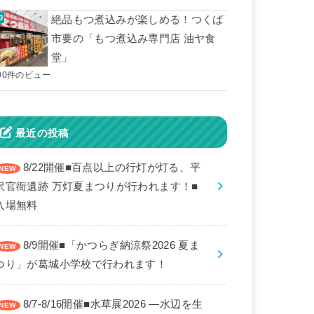
絶品もつ煮込みが楽しめる！つくば
市要の「もつ煮込み専門店 油ヤ食
堂」
00件のビュー
最近の投稿
8/22開催■百点以上の行灯が灯る、平
沢官衙遺跡 万灯夏まつりが行われます！■
入場無料
8/9開催■「かつらぎ納涼祭2026 夏ま
つり」が葛城小学校で行われます！
8/7-8/16開催■水草展2026 ―水辺を生