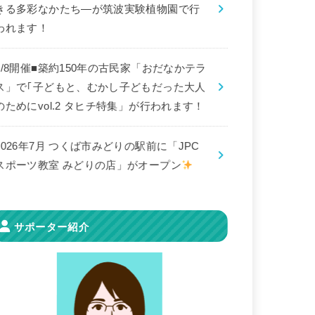
きる多彩なかたち―が筑波実験植物園で行
われます！
8/8開催■築約150年の古民家「おだなかテラ
ス」で｢子どもと、むかし子どもだった大人
のためにvol.2 タヒチ特集」が行われます！
2026年7月 つくば市みどりの駅前に「JPC
スポーツ教室 みどりの店」がオープン
サポーター紹介