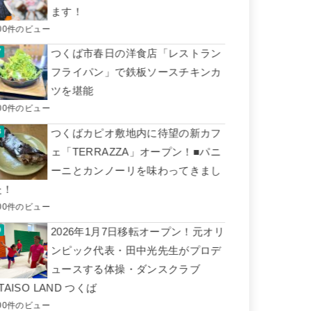
ます！
00件のビュー
つくば市春日の洋食店「レストラン
フライパン」で鉄板ソースチキンカ
ツを堪能
00件のビュー
つくばカピオ敷地内に待望の新カフ
ェ「TERRAZZA」オープン！■パニ
ーニとカンノーリを味わってきまし
た！
00件のビュー
2026年1月7日移転オープン！元オリ
ンピック代表・田中光先生がプロデ
ュースする体操・ダンスクラブ
TAISO LAND つくば
00件のビュー