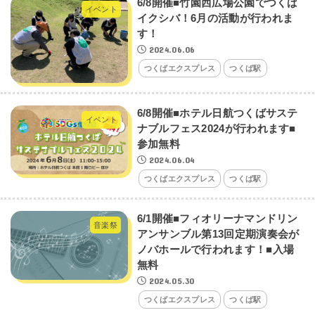
6/8開催■竹園西広場公園でつくば
イベント
イクシバ！6月の活動が行われま
す！
2024.06.06
つくばエクスプレス
つくば駅
6/8開催■ホテル日航つくばサステ
イベント
ナブルフェス2024が行われます■
参加無料
2024.06.04
つくばエクスプレス
つくば駅
6/1開催■フィオリーナマンドリン
音楽祭
アンサンブル第13回定期演奏会が
ノバホールで行われます！■入場
無料
2024.05.30
つくばエクスプレス
つくば駅