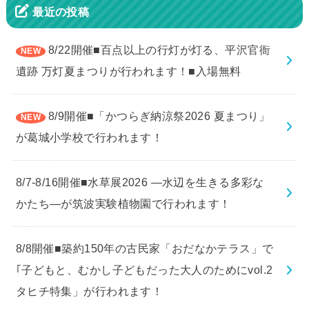
最近の投稿
8/22開催■百点以上の行灯が灯る、平沢官衙
遺跡 万灯夏まつりが行われます！■入場無料
8/9開催■「かつらぎ納涼祭2026 夏まつり」
が葛城小学校で行われます！
8/7-8/16開催■水草展2026 ―水辺を生きる多彩な
かたち―が筑波実験植物園で行われます！
8/8開催■築約150年の古民家「おだなかテラス」で
｢子どもと、むかし子どもだった大人のためにvol.2
タヒチ特集」が行われます！