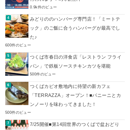
0.9k件のビュー
みどりののハンバーグ専門店！「ミートテ
ック」のご飯に合うハンバーグが最高でし
た♪
600件のビュー
つくば市春日の洋食店「レストラン フライ
パン」で鉄板ソースチキンカツを堪能
500件のビュー
つくばカピオ敷地内に待望の新カフェ
「TERRAZZA」オープン！■パニーニとカ
ンノーリを味わってきました！
500件のビュー
7/25開催■第14回世界のつくばで盆おどり