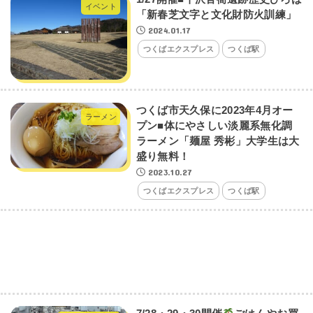
イベント
「新春芝文字と文化財防火訓練」
2024.01.17
つくばエクスプレス
つくば駅
つくば市天久保に2023年4月オー
ラーメン
プン■体にやさしい淡麗系無化調
ラーメン「麺屋 秀彬」大学生は大
盛り無料！
2023.10.27
つくばエクスプレス
つくば駅