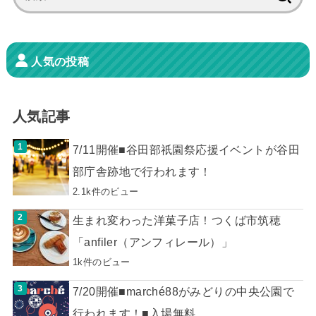
索:
人気の投稿
人気記事
7/11開催■谷田部祇園祭応援イベントが谷田
部庁舎跡地で行われます！
2.1k件のビュー
生まれ変わった洋菓子店！つくば市筑穂
「anfiler（アンフィレール）」
1k件のビュー
7/20開催■marché88がみどりの中央公園で
行われます！■入場無料