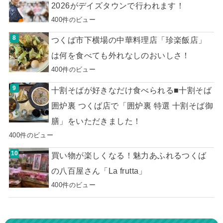
2026がデイズタウンで行われます！
400件のビュー
つくば市下横場の中華料理店「珍楽飯店」
は何を食べても外れなしのおいしさ！
400件のビュー
十割そばが好きなだけ食べられる■十割そば
囲炉裏 つくば店で「囲炉裏 特選 十割そば御
膳」をいただきました！
400件のビュー
買い物が楽しくなる！魅力あふれるつくば
の八百屋さん「La frutta」
400件のビュー