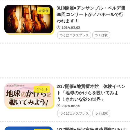
3/10開催■アンサンブル・ベルデ第
音楽祭
68回コンサートがノバホールで行
われます！
2024.03.03
つくばエクスプレス
つくば駅
2/17開催■地質標本館 体験イベン
イベント
ト「地球のかけらを覗いてみよ
う！きれいな砂の世界」
2024.02.14
つくばエクスプレス
つくば駅
1/27開催■平沢官衙遺跡歴史ひろば