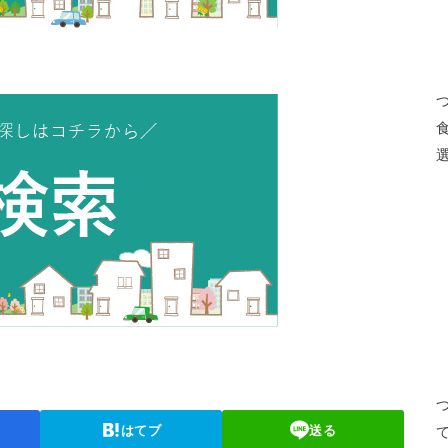
はてブ
送る