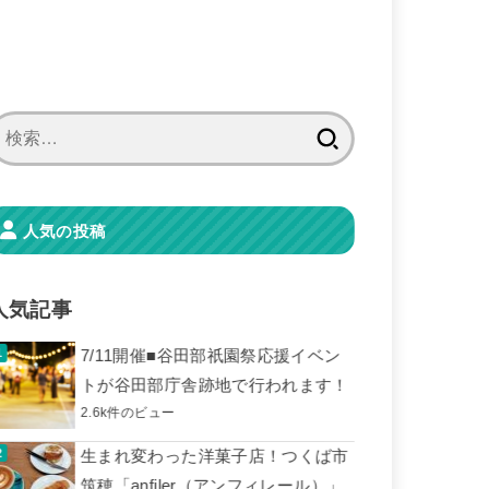
検
索:
人気の投稿
人気記事
7/11開催■谷田部祇園祭応援イベン
トが谷田部庁舎跡地で行われます！
2.6k件のビュー
生まれ変わった洋菓子店！つくば市
筑穂「anfiler（アンフィレール）」