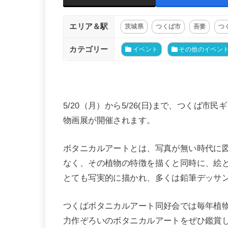
エリア＆駅
茨城県
つくば市
吾妻
つ
カテゴリー
イベント
その他のイベン
5/20（月）から5/26(日)まで、つくば
物画展が開催されます。
ボタニカルアートとは、写真が無い時代に
なく、その植物の特徴を描くと同時に、絵
とても写実的に描かれ、多くは鉛筆デッサ
つくばボタニカルアート同好会では毎年植物
力作ぞろいのボタニカルアートをぜひ鑑賞