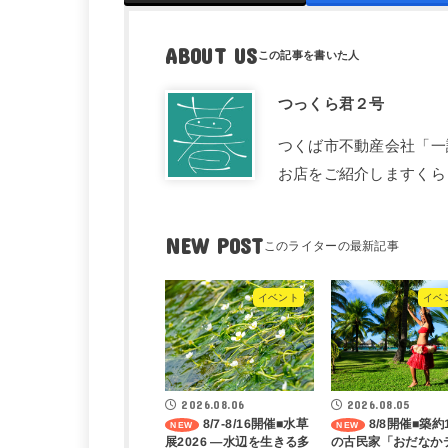
ABOUT US
つっくら君２号
つくば市不動産会社「一
お店をご紹介しますくら
NEW POST
イベント
イベ
2026.08.06
2026.08.05
8/7-8/16開催■水草
8/8開催■築約
展2026 ―水辺を生きる多
の古民家「おだなか