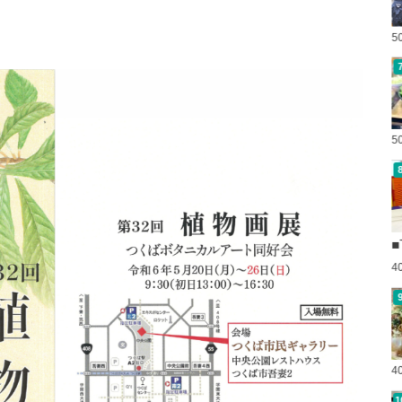
5
5
■
4
4