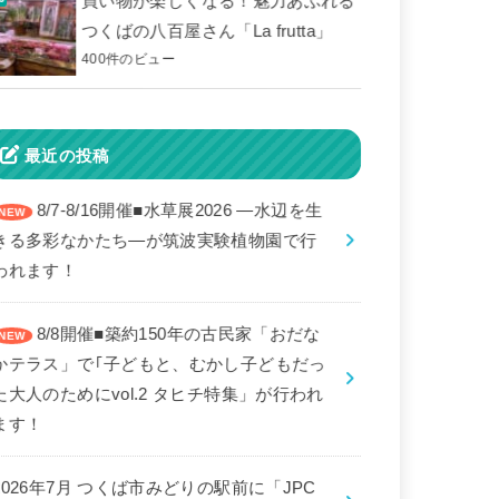
買い物が楽しくなる！魅力あふれる
つくばの八百屋さん「La frutta」
400件のビュー
最近の投稿
8/7-8/16開催■水草展2026 ―水辺を生
きる多彩なかたち―が筑波実験植物園で行
われます！
8/8開催■築約150年の古民家「おだな
かテラス」で｢子どもと、むかし子どもだっ
た大人のためにvol.2 タヒチ特集」が行われ
ます！
2026年7月 つくば市みどりの駅前に「JPC