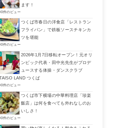
ます！
00件のビュー
つくば市春日の洋食店「レストラン
フライパン」で鉄板ソースチキンカ
ツを堪能
00件のビュー
2026年1月7日移転オープン！元オリ
ンピック代表・田中光先生がプロデ
ュースする体操・ダンスクラブ
TAISO LAND つくば
00件のビュー
つくば市下横場の中華料理店「珍楽
飯店」は何を食べても外れなしのお
いしさ！
00件のビュー