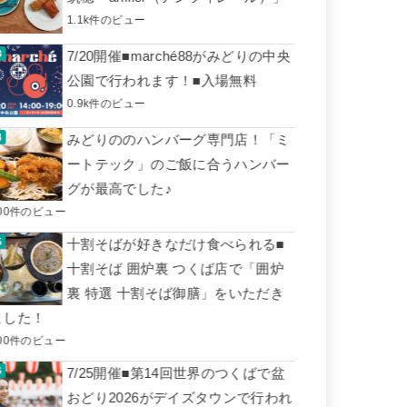
1.1k件のビュー
7/20開催■marché88がみどりの中央
公園で行われます！■入場無料
0.9k件のビュー
みどりののハンバーグ専門店！「ミ
ートテック」のご飯に合うハンバー
グが最高でした♪
00件のビュー
十割そばが好きなだけ食べられる■
十割そば 囲炉裏 つくば店で「囲炉
裏 特選 十割そば御膳」をいただき
ました！
00件のビュー
7/25開催■第14回世界のつくばで盆
おどり2026がデイズタウンで行われ