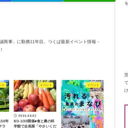
誠商事」に勤務11年目。つくば最新イベント情報・
！
ント
イベント
イベント
2026.08.03
8/3-1/30開催■食と農の科
150年
テラ
学館で企画展「やさいくだ