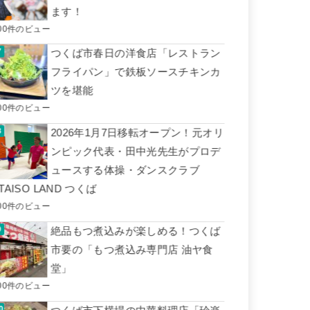
ます！
00件のビュー
つくば市春日の洋食店「レストラン
フライパン」で鉄板ソースチキンカ
ツを堪能
00件のビュー
2026年1月7日移転オープン！元オリ
ンピック代表・田中光先生がプロデ
ュースする体操・ダンスクラブ
TAISO LAND つくば
00件のビュー
絶品もつ煮込みが楽しめる！つくば
市要の「もつ煮込み専門店 油ヤ食
堂」
00件のビュー