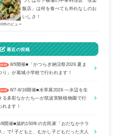
つくば市下横場の中華料理店「珍楽
飯店」は何を食べても外れなしのお
いしさ！
00件のビュー
最近の投稿
8/9開催■「かつらぎ納涼祭2026 夏ま
つり」が葛城小学校で行われます！
8/7-8/16開催■水草展2026 ―水辺を生
きる多彩なかたち―が筑波実験植物園で行
われます！
8/8開催■築約150年の古民家「おだなかテラ
ス」で｢子どもと、むかし子どもだった大人