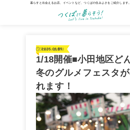
暮らすと出会えるお店、イベントなど、つくばの住みよさをご紹介します
2025.01.09
フェス・お祭り
1/18開催■小田地区
冬のグルメフェスタが
れます！