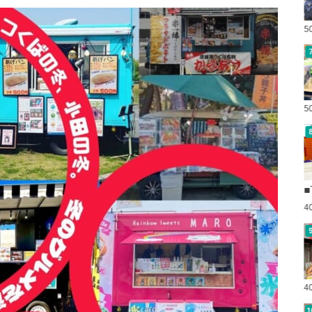
5
5
■
4
4