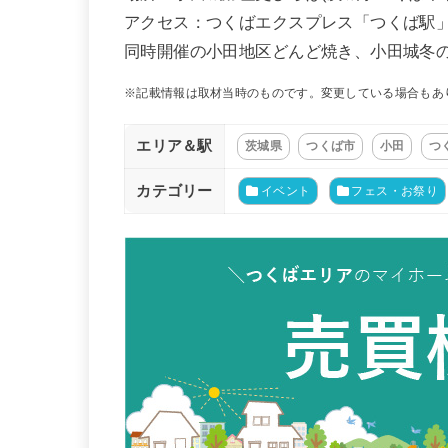
アクセス：つくばエクスプレス「つくば駅」
同時開催の小田地区どんど焼き、小田城冬
※記載情報は取材当時のものです。変更している場合もあ
エリア＆駅
茨城県
つくば市
小田
つ
カテゴリー
イベント
フェス・お祭り