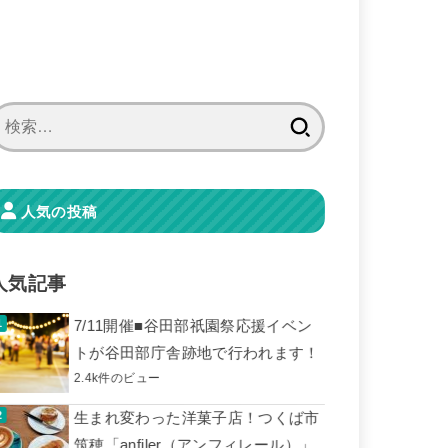
検
索:
人気の投稿
人気記事
7/11開催■谷田部祇園祭応援イベン
トが谷田部庁舎跡地で行われます！
2.4k件のビュー
生まれ変わった洋菓子店！つくば市
筑穂「anfiler（アンフィレール）」