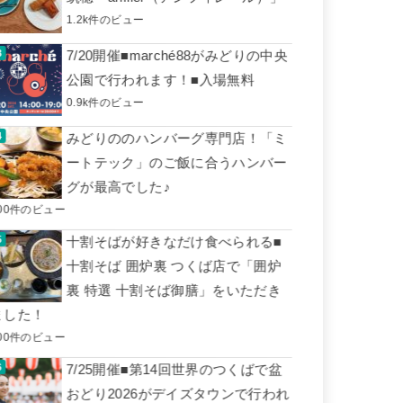
1.2k件のビュー
7/20開催■marché88がみどりの中央
公園で行われます！■入場無料
0.9k件のビュー
みどりののハンバーグ専門店！「ミ
ートテック」のご飯に合うハンバー
グが最高でした♪
00件のビュー
十割そばが好きなだけ食べられる■
十割そば 囲炉裏 つくば店で「囲炉
裏 特選 十割そば御膳」をいただき
ました！
00件のビュー
7/25開催■第14回世界のつくばで盆
おどり2026がデイズタウンで行われ