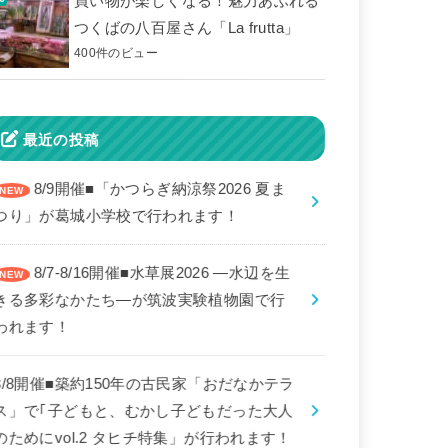
買い物が楽しくなる！魅力あふれる
つくばの八百屋さん「La frutta」
400件のビュー
最近の投稿
8/9開催■「かつらぎ納涼祭2026 夏ま
つり」が葛城小学校で行われます！
8/7-8/16開催■水草展2026 ―水辺を生
きる多彩なかたち―が筑波実験植物園で行
われます！
8/8開催■築約150年の古民家「おだなかテラ
ス」で｢子どもと、むかし子どもだった大人
のためにvol.2 タヒチ特集」が行われます！