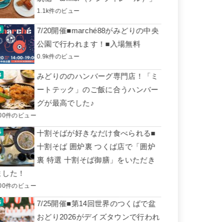
1.1k件のビュー
7/20開催■marché88がみどりの中央
公園で行われます！■入場無料
0.9k件のビュー
みどりののハンバーグ専門店！「ミ
ートテック」のご飯に合うハンバー
グが最高でした♪
00件のビュー
十割そばが好きなだけ食べられる■
十割そば 囲炉裏 つくば店で「囲炉
裏 特選 十割そば御膳」をいただき
ました！
00件のビュー
7/25開催■第14回世界のつくばで盆
おどり2026がデイズタウンで行われ