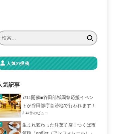
検
索:
人気の投稿
人気記事
7/11開催■谷田部祇園祭応援イベン
トが谷田部庁舎跡地で行われます！
2.4k件のビュー
生まれ変わった洋菓子店！つくば市
筑穂「anfiler（アンフィレール）」