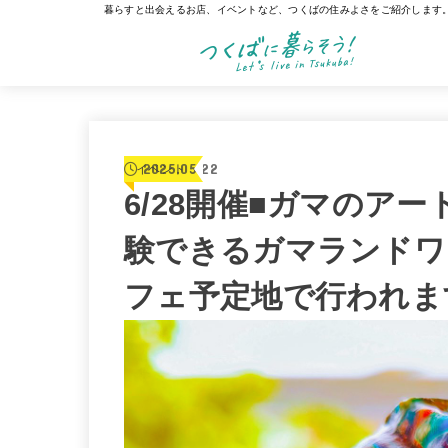
暮らすと出会えるお店、イベントなど、つくばの住みよさをご紹介します
2025.05.22
イベント
6/28開催■ガマのア
験できるガマランドワ
フェ予定地で行われま