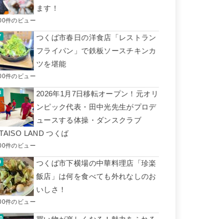
ます！
00件のビュー
つくば市春日の洋食店「レストラン
フライパン」で鉄板ソースチキンカ
ツを堪能
00件のビュー
2026年1月7日移転オープン！元オリ
ンピック代表・田中光先生がプロデ
ュースする体操・ダンスクラブ
TAISO LAND つくば
00件のビュー
つくば市下横場の中華料理店「珍楽
飯店」は何を食べても外れなしのお
いしさ！
00件のビュー