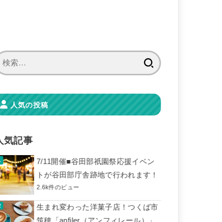
検
索:
人気の投稿
人気記事
7/11開催■谷田部祇園祭応援イベン
トが谷田部庁舎跡地で行われます！
2.6k件のビュー
生まれ変わった洋菓子店！つくば市
筑穂「anfiler（アンフィレール）」