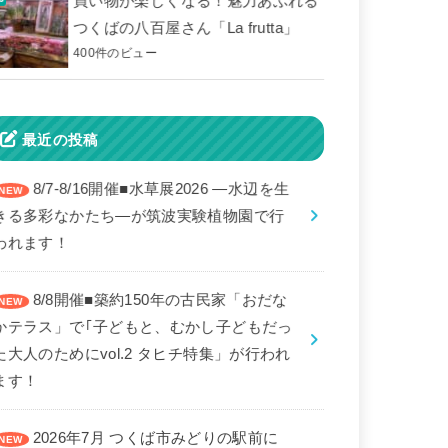
買い物が楽しくなる！魅力あふれる
つくばの八百屋さん「La frutta」
400件のビュー
最近の投稿
8/7-8/16開催■水草展2026 ―水辺を生
きる多彩なかたち―が筑波実験植物園で行
われます！
8/8開催■築約150年の古民家「おだな
かテラス」で｢子どもと、むかし子どもだっ
た大人のためにvol.2 タヒチ特集」が行われ
ます！
2026年7月 つくば市みどりの駅前に