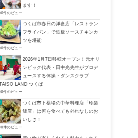
ます！
00件のビュー
つくば市春日の洋食店「レストラン
フライパン」で鉄板ソースチキンカ
ツを堪能
00件のビュー
2026年1月7日移転オープン！元オリ
ンピック代表・田中光先生がプロデ
ュースする体操・ダンスクラブ
TAISO LAND つくば
00件のビュー
つくば市下横場の中華料理店「珍楽
飯店」は何を食べても外れなしのお
いしさ！
00件のビュー