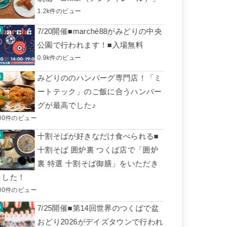
1.2k件のビュー
7/20開催■marché88がみどりの中央
公園で行われます！■入場無料
0.9k件のビュー
みどりののハンバーグ専門店！「ミ
ートテック」のご飯に合うハンバー
グが最高でした♪
00件のビュー
十割そばが好きなだけ食べられる■
十割そば 囲炉裏 つくば店で「囲炉
裏 特選 十割そば御膳」をいただき
ました！
00件のビュー
7/25開催■第14回世界のつくばで盆
おどり2026がデイズタウンで行われ