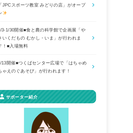
「JPCスポーツ教室 みどりの店」がオープ
ン
8/3-1/30開催■食と農の科学館で企画展「や
さいくだもの むかし・いま」が行われま
す！■入場無料
9/13開催■つくばセンター広場で「はちゃめ
ちゃえのぐあそび」が行われます！
サポーター紹介