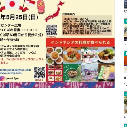
5
5
■
4
4