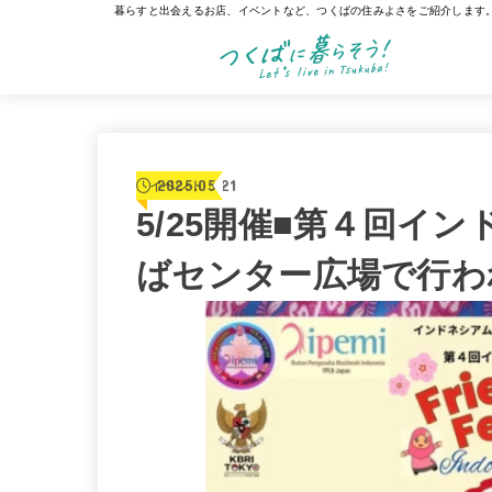
暮らすと出会えるお店、イベントなど、つくばの住みよさをご紹介します
2025.05.21
イベント
5/25開催■第４回イ
ばセンター広場で行わ