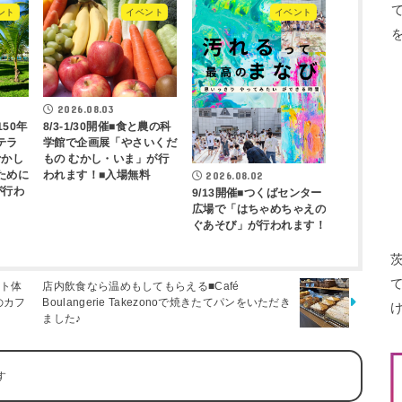
ント
イベント
イベント
2026.08.03
8/3-1/30開催■食と農の科
150年
テラ
学館で企画展「やさいくだ
むかし
もの むかし・いま」が行
ために
われます！■入場無料
2026.08.02
が行わ
9/13開催■つくばセンター
広場で「はちゃめちゃえの
ぐあそび」が行われます！
ート体
店内飲食なら温めもしてもらえる■Café
のカフ
Boulangerie Takezonoで焼きたてパンをいただき
ました♪