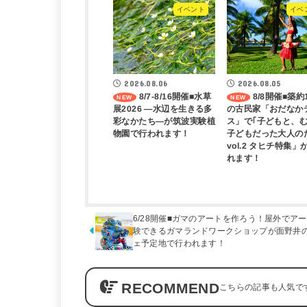
イベント
イベ
2026.08.06
2026.08.05
8/7-8/16開催■水草
8/8開催■築約
展2026 ―水辺を生きる多
の古民家「おだなか
彩なかたち―が筑波実験植
ス」で｢子どもと、
物園で行われます！
子どもだった大人の
vol.2 タヒチ特集」
れます！
6/28開催■ガマのアートを作ろう！屋外でア
験できるガマランドワークショップが面野井
ェ予定地で行われます！
RECOMMEND