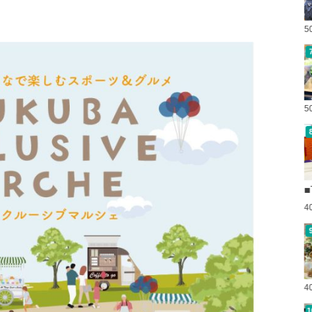
5
5
■
4
4