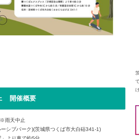
ェ 開催概要
00 ※雨天中止
ーシブパーク)(茨城県つくば市大白硲341-1)
」より車で約5分