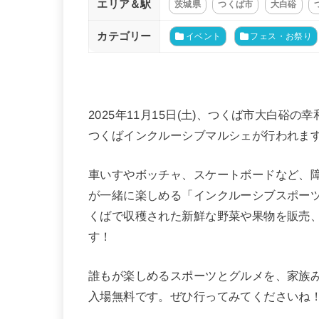
エリア＆駅
茨城県
つくば市
大白硲
カテゴリー
イベント
フェス・お祭り
2025年11月15日(土)、つくば市大白硲の
つくばインクルーシブマルシェが行われま
車いすやボッチャ、スケートボードなど、
が一緒に楽しめる「インクルーシブスポー
くばで収穫された新鮮な野菜や果物を販売
す！
誰もが楽しめるスポーツとグルメを、家族
入場無料です。ぜひ行ってみてくださいね