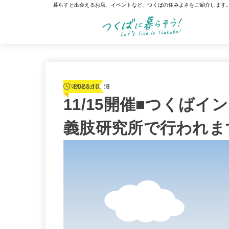
暮らすと出会えるお店、イベントなど、つくばの住みよさをご紹介します
2025.10.28
マルシェ
11/15開催■つくば
義肢研究所で行われま