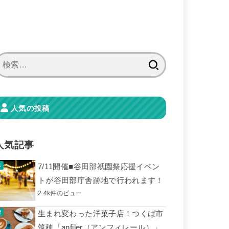
検
索:
人気の投稿
人気記事
7/11開催■谷田部祇園祭応援イベン
トが谷田部庁舎跡地で行われます！
2.4k件のビュー
生まれ変わった洋菓子店！つくば市
筑穂「anfiler（アンフィレール）」