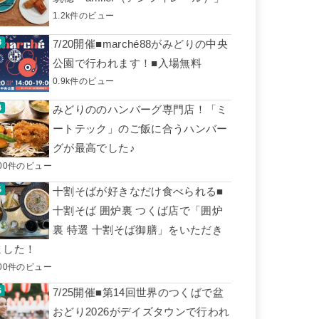
1.2k件のビュー
7/20開催■marché88がみどりの中央
公園で行われます！■入場無料
0.9k件のビュー
みどりののハンバーグ専門店！「ミ
ートテック」のご飯に合うハンバー
グが最高でした♪
00件のビュー
十割そばが好きなだけ食べられる■
十割そば 囲炉裏 つくば店で「囲炉
裏 特選 十割そば御膳」をいただき
ました！
00件のビュー
7/25開催■第14回世界のつくばで盆
おどり2026がデイズタウンで行われ