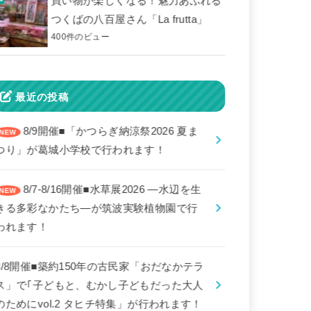
買い物が楽しくなる！魅力あふれる
つくばの八百屋さん「La frutta」
400件のビュー
最近の投稿
8/9開催■「かつらぎ納涼祭2026 夏ま
つり」が葛城小学校で行われます！
8/7-8/16開催■水草展2026 ―水辺を生
きる多彩なかたち―が筑波実験植物園で行
われます！
8/8開催■築約150年の古民家「おだなかテラ
ス」で｢子どもと、むかし子どもだった大人
のためにvol.2 タヒチ特集」が行われます！