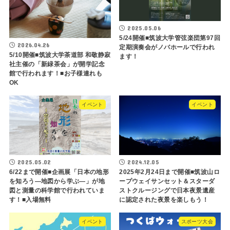
2025.05.06
5/24開催■筑波大学管弦楽団第97回
2026.04.26
定期演奏会がノバホールで行われ
5/10開催■筑波大学茶道部 和敬静寂
ます！
社主催の「新緑茶会」が開学記念
館で行われます！■お子様連れも
OK
イベント
イベント
2025.05.02
2024.12.05
6/22まで開催■企画展「日本の地形
2025年2月24日まで開催■筑波山ロ
を知ろう―地図から学ぶ―」が地
ープウェイサンセット＆スターダ
図と測量の科学館で行われていま
ストクルージングで日本夜景遺産
す！■入場無料
に認定された夜景を楽しもう！
イベント
スポーツ大会