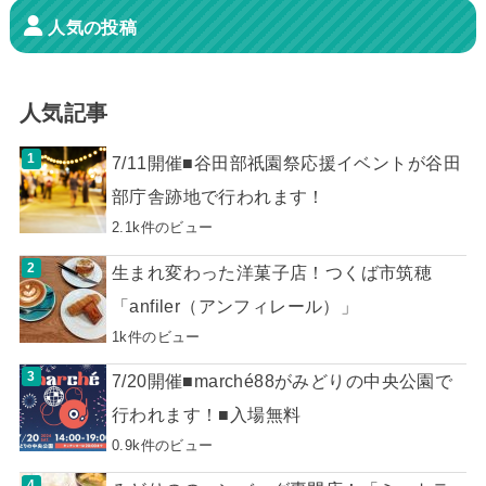
人気の投稿
人気記事
7/11開催■谷田部祇園祭応援イベントが谷田
部庁舎跡地で行われます！
2.1k件のビュー
生まれ変わった洋菓子店！つくば市筑穂
「anfiler（アンフィレール）」
1k件のビュー
7/20開催■marché88がみどりの中央公園で
行われます！■入場無料
0.9k件のビュー