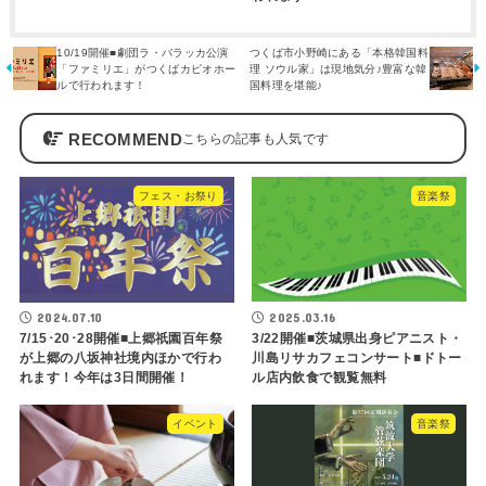
10/19開催■劇団ラ・バラッカ公演
つくば市小野崎にある「本格韓国料
「ファミリエ」がつくばカピオホー
理 ソウル家」は現地気分♪豊富な韓
ルで行われます！
国料理を堪能♪
RECOMMEND
フェス・お祭り
音楽祭
2024.07.10
2025.03.16
7/15･20･28開催■上郷祇園百年祭
3/22開催■茨城県出身ピアニスト・
が上郷の八坂神社境内ほかで行わ
川島リサカフェコンサート■ドトー
れます！今年は3日間開催！
ル店内飲食で観覧無料
イベント
音楽祭