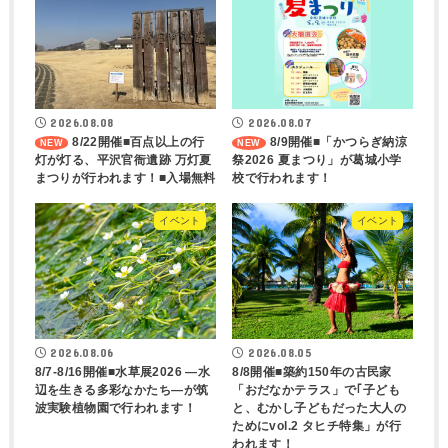
2026.08.08
2026.08.07
8/22開催■百点以上の行
8/9開催■「かつらぎ納涼
灯が灯る、平沢官衙遺跡 万灯夏
祭2026 夏まつり」が葛城小学
まつりが行われます！■入場無料
校で行われます！
イベント
イベント
2026.08.06
2026.08.05
8/7-8/16開催■水草展2026 ―水
8/8開催■築約150年の古民家
辺を生きる多彩なかたち―が筑
「おだなかテラス」で｢子ども
波実験植物園で行われます！
と、むかし子どもだった大人の
ためにvol.2 タヒチ特集」が行
われます！