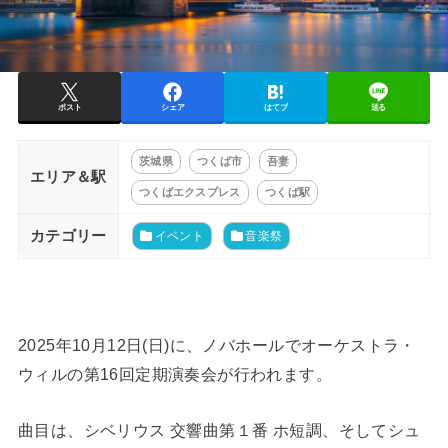
ポスト
シェア
はてブ
送る
茨城県
つくば市
吾妻
エリア＆駅
つくばエクスプレス
つくば駅
カテゴリー
イベント
音楽祭
2025年10月12日(日)に、ノバホールでオーケストラ・
ウィルの第16回定期演奏会が行われます。
曲目は、シベリウス 交響曲第１番 ホ短調、そしてシュ