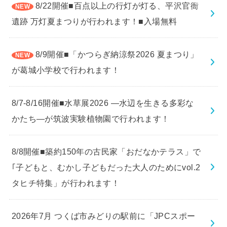
8/22開催■百点以上の行灯が灯る、平沢官衙
遺跡 万灯夏まつりが行われます！■入場無料
8/9開催■「かつらぎ納涼祭2026 夏まつり」
が葛城小学校で行われます！
8/7-8/16開催■水草展2026 ―水辺を生きる多彩な
かたち―が筑波実験植物園で行われます！
8/8開催■築約150年の古民家「おだなかテラス」で
｢子どもと、むかし子どもだった大人のためにvol.2
タヒチ特集」が行われます！
2026年7月 つくば市みどりの駅前に「JPCスポー