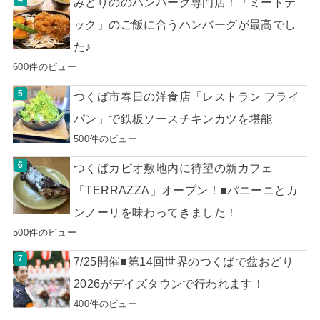
みどりののハンバーグ専門店！「ミートテ
ック」のご飯に合うハンバーグが最高でし
た♪
600件のビュー
つくば市春日の洋食店「レストラン フライ
パン」で鉄板ソースチキンカツを堪能
500件のビュー
つくばカピオ敷地内に待望の新カフェ
「TERRAZZA」オープン！■パニーニとカ
ンノーリを味わってきました！
500件のビュー
7/25開催■第14回世界のつくばで盆おどり
2026がデイズタウンで行われます！
400件のビュー