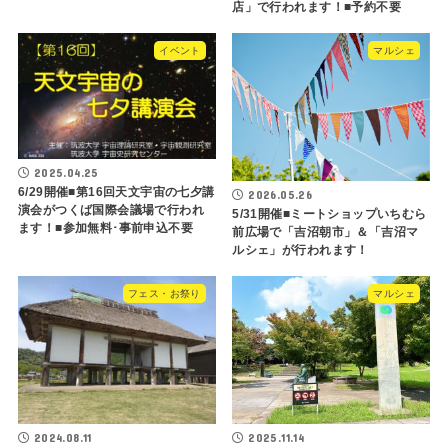
店」で行われます！■予約不要
イベント
マルシェ
2025.04.25
6/29開催■第16回天文宇宙の七夕講
2026.05.26
演会がつくば国際会議場で行われ
5/31開催■ミートショップいちむら
ます！■参加無料･事前申込不要
前広場で「吉沼朝市」＆「吉沼マ
ルシェ」が行われます！
フェス・お祭り
マルシェ
2024.08.11
2025.11.14