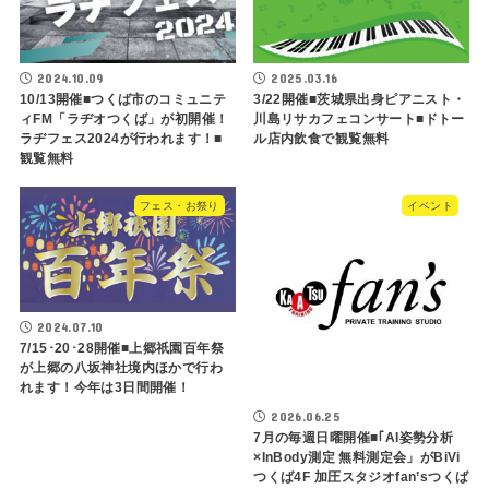
2024.10.09
2025.03.16
10/13開催■つくば市のコミュニテ
3/22開催■茨城県出身ピアニスト・
ィFM「ラヂオつくば」が初開催！
川島リサカフェコンサート■ドトー
ラヂフェス2024が行われます！■
ル店内飲食で観覧無料
観覧無料
フェス・お祭り
イベント
2024.07.10
7/15･20･28開催■上郷祇園百年祭
が上郷の八坂神社境内ほかで行わ
れます！今年は3日間開催！
2026.06.25
7月の毎週日曜開催■｢AI姿勢分析
×InBody測定 無料測定会」がBiVi
つくば4F 加圧スタジオfan’sつくば