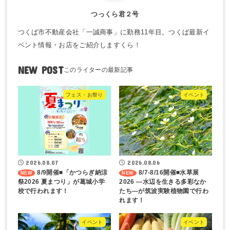
つっくら君２号
つくば市不動産会社「一誠商事」に勤務11年目。つくば最新イ
ベント情報・お店をご紹介しますくら！
NEW POST
フェス・お祭り
イベント
2026.08.07
2026.08.06
8/9開催■「かつらぎ納涼
8/7-8/16開催■水草展
祭2026 夏まつり」が葛城小学
2026 ―水辺を生きる多彩なか
校で行われます！
たち―が筑波実験植物園で行わ
れます！
イベント
イベント