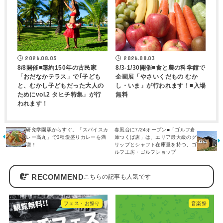
2026.08.05
2026.08.03
8/8開催■築約150年の古民家
8/3-1/30開催■食と農の科学館で
「おだなかテラス」で｢子ども
企画展「やさいくだもの むか
と、むかし子どもだった大人の
し・いま」が行われます！■入場
ためにvol.2 タヒチ特集」が行
無料
われます！
研究学園駅からすぐ。「スパイスカ
春風台に7/24オープン■「ゴルフ倉
レー高丸」で3種愛盛りカレーを満
庫つくば店」は、エリア最大級のグ
喫！
リップとシャフト在庫量を持つ、ゴ
ルフ工房・ゴルフショップ
RECOMMEND
フェス・お祭り
音楽祭