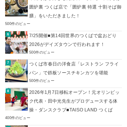
囲炉裏 つくば店で「囲炉裏 特選 十割そば御
膳」をいただきました！
500件のビュー
7/25開催■第14回世界のつくばで盆おどり
2026がデイズタウンで行われます！
500件のビュー
つくば市春日の洋食店「レストラン フライ
パン」で鉄板ソースチキンカツを堪能
500件のビュー
2026年1月7日移転オープン！元オリンピッ
ク代表・田中光先生がプロデュースする体
操・ダンスクラブ■TAISO LAND つくば
400件のビュー