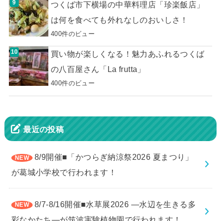
つくば市下横場の中華料理店「珍楽飯店」
は何を食べても外れなしのおいしさ！
400件のビュー
買い物が楽しくなる！魅力あふれるつくば
の八百屋さん「La frutta」
400件のビュー
最近の投稿
8/9開催■「かつらぎ納涼祭2026 夏まつり」
が葛城小学校で行われます！
8/7-8/16開催■水草展2026 ―水辺を生きる多
彩なかたち―が筑波実験植物園で行われます！