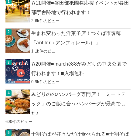
7/11開催■谷田部祇園祭応援イベントが谷田
部庁舎跡地で行われます！
2.6k件のビュー
生まれ変わった洋菓子店！つくば市筑穂
「anfiler（アンフィレール）」
1.1k件のビュー
7/20開催■marché88がみどりの中央公園で
行われます！■入場無料
0.9k件のビュー
みどりののハンバーグ専門店！「ミートテ
ック」のご飯に合うハンバーグが最高でし
た♪
600件のビュー
十割そばが好きなだけ食べられる■十割そば