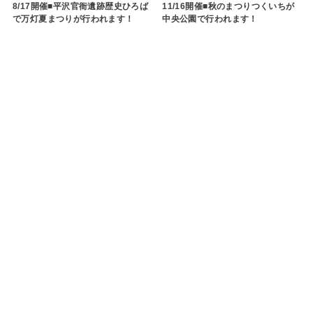
8/17開催■平沢官衙遺跡歴史ひろば
11/16開催■秋のまつりつくいちが
で万灯夏まつりが行われます！
中央公園で行われます！