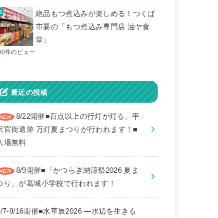
絶品もつ煮込みが楽しめる！つくば
市要の「もつ煮込み専門店 油ヤ食
堂」
00件のビュー
最近の投稿
8/22開催■百点以上の行灯が灯る、平
沢官衙遺跡 万灯夏まつりが行われます！■
入場無料
8/9開催■「かつらぎ納涼祭2026 夏ま
つり」が葛城小学校で行われます！
8/7-8/16開催■水草展2026 ―水辺を生きる