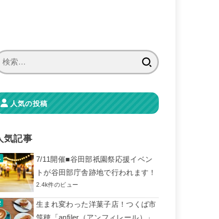
検
索:
人気の投稿
人気記事
7/11開催■谷田部祇園祭応援イベン
トが谷田部庁舎跡地で行われます！
2.4k件のビュー
生まれ変わった洋菓子店！つくば市
筑穂「anfiler（アンフィレール）」