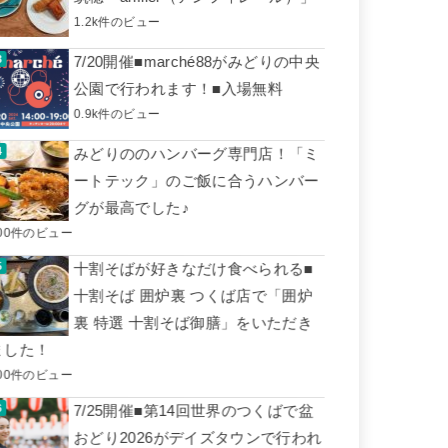
1.2k件のビュー
7/20開催■marché88がみどりの中央
公園で行われます！■入場無料
0.9k件のビュー
みどりののハンバーグ専門店！「ミ
ートテック」のご飯に合うハンバー
グが最高でした♪
00件のビュー
十割そばが好きなだけ食べられる■
十割そば 囲炉裏 つくば店で「囲炉
裏 特選 十割そば御膳」をいただき
ました！
00件のビュー
7/25開催■第14回世界のつくばで盆
おどり2026がデイズタウンで行われ