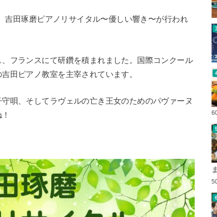
いて、吉田琢磨ピアノリサイタル〜優しい響き〜が行われ
し、フランスにて研鑽を積まれました。国際コンクール
の吉田ピアノ教室を主宰されています。
子守唄、そしてラヴェルの亡き王女のためのパヴァーヌ
6
ね！
5