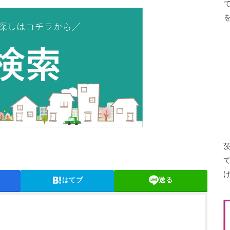
はてブ
送る