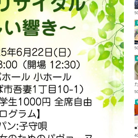
5
5
5
■
4