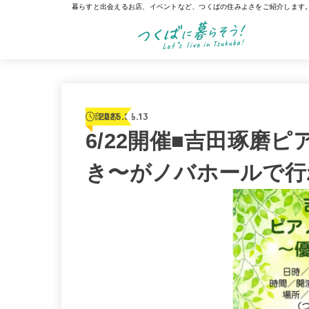
暮らすと出会えるお店、イベントなど、つくばの住みよさをご紹介します
2025.06.13
音楽祭
6/22開催■吉田琢磨
き〜がノバホールで行