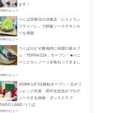
ます！
00件のビュー
つくば市春日の洋食店「レストラン
フライパン」で鉄板ソースチキンカ
ツを堪能
00件のビュー
つくばカピオ敷地内に待望の新カフ
ェ「TERRAZZA」オープン！■パニ
ーニとカンノーリを味わってきまし
た！
00件のビュー
2026年1月7日移転オープン！元オリ
ンピック代表・田中光先生がプロデ
ュースする体操・ダンスクラブ
TAISO LAND つくば
00件のビュー