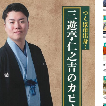
5
5
■
4
4