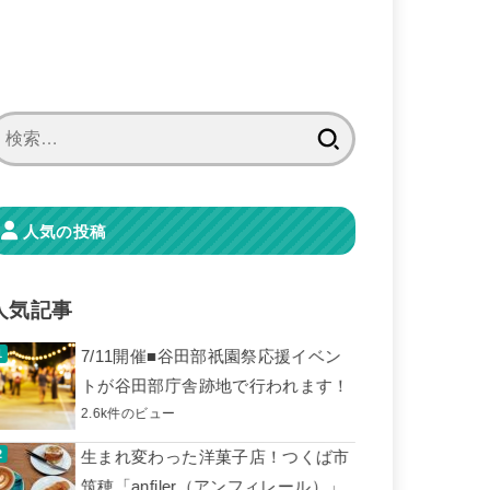
検
索:
人気の投稿
人気記事
7/11開催■谷田部祇園祭応援イベン
トが谷田部庁舎跡地で行われます！
2.6k件のビュー
生まれ変わった洋菓子店！つくば市
筑穂「anfiler（アンフィレール）」