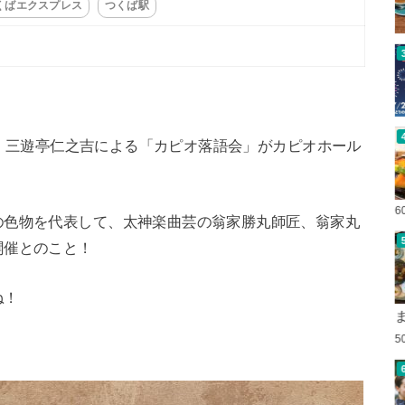
くばエクスプレス
つくば駅
語家、三遊亭仁之吉による「カピオ落語会」がカピオホール
6
の色物を代表して、太神楽曲芸の翁家勝丸師匠、翁家丸
開催とのこと！
ね！
5