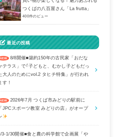
買い物が楽しくなる！魅力あふれる
つくばの八百屋さん「La frutta」
400件のビュー
最近の投稿
8/8開催■築約150年の古民家「おだな
かテラス」で｢子どもと、むかし子どもだっ
た大人のためにvol.2 タヒチ特集」が行われ
ます！
2026年7月 つくば市みどりの駅前に
「JPCスポーツ教室 みどりの店」がオープ
ン
8/3-1/30開催■食と農の科学館で企画展「や