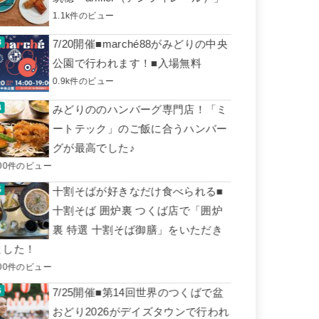
1.1k件のビュー
7/20開催■marché88がみどりの中央
公園で行われます！■入場無料
0.9k件のビュー
みどりののハンバーグ専門店！「ミ
ートテック」のご飯に合うハンバー
グが最高でした♪
00件のビュー
十割そばが好きなだけ食べられる■
十割そば 囲炉裏 つくば店で「囲炉
裏 特選 十割そば御膳」をいただき
ました！
00件のビュー
7/25開催■第14回世界のつくばで盆
おどり2026がデイズタウンで行われ