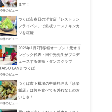
ます！
00件のビュー
つくば市春日の洋食店「レストラン
フライパン」で鉄板ソースチキンカ
ツを堪能
00件のビュー
2026年1月7日移転オープン！元オリ
ンピック代表・田中光先生がプロデ
ュースする体操・ダンスクラブ
TAISO LAND つくば
00件のビュー
つくば市下横場の中華料理店「珍楽
飯店」は何を食べても外れなしのお
いしさ！
00件のビュー