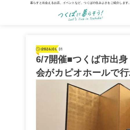
暮らすと出会えるお店、イベントなど、つくばの住みよさをご紹介します
2026.06.01
イベント
6/7開催■つくば市出
会がカピオホールで行