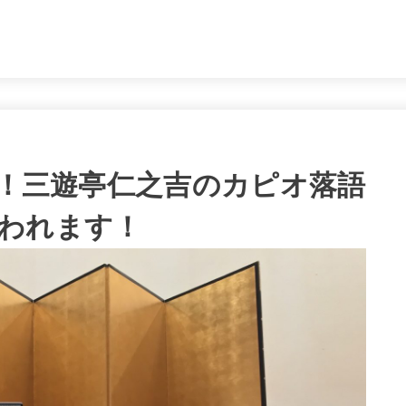
。
身！三遊亭仁之吉のカピオ落語
われます！