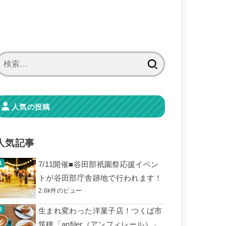
検
索:
人気の投稿
人気記事
7/11開催■谷田部祇園祭応援イベン
トが谷田部庁舎跡地で行われます！
2.6k件のビュー
生まれ変わった洋菓子店！つくば市
筑穂「anfiler（アンフィレール）」