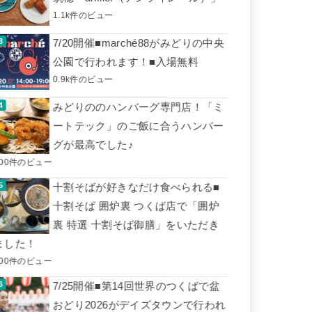
1.1k件のビュー
7/20開催■marché88がみどりの中央
公園で行われます！■入場無料
0.9k件のビュー
みどりののハンバーグ専門店！「ミ
ートテック」のご飯に合うハンバー
グが最高でした♪
600件のビュー
十割そばが好きなだけ食べられる■
十割そば 囲炉裏 つくば店で「囲炉
裏 特選 十割そば御膳」をいただき
ました！
500件のビュー
7/25開催■第14回世界のつくばで盆
おどり2026がデイズタウンで行われ