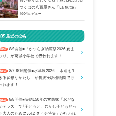
買い物が楽しくなる！魅力あふれる
つくばの八百屋さん「La frutta」
400件のビュー
最近の投稿
8/9開催■「かつらぎ納涼祭2026 夏ま
つり」が葛城小学校で行われます！
8/7-8/16開催■水草展2026 ―水辺を生
きる多彩なかたち―が筑波実験植物園で行
われます！
8/8開催■築約150年の古民家「おだな
かテラス」で｢子どもと、むかし子どもだっ
た大人のためにvol.2 タヒチ特集」が行われ