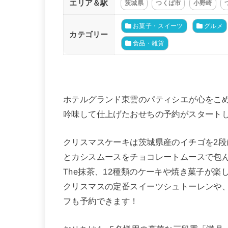
エリア＆駅
茨城県
つくば市
小野崎
お菓子・スイーツ
グルメ
カテゴリー
食品・雑貨
ホテルグランド東雲のパティシエが心をこ
吟味して仕上げたおせちの予約がスタート
クリスマスケーキは茨城県産のイチゴを2
とカシスムースをチョコレートムースで包
The抹茶、12種類のケーキや焼き菓子が
クリスマスの定番スイーツシュトーレンや
フも予約できます！