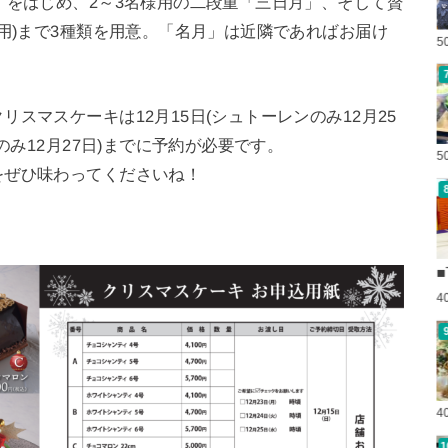
」をはじめ、2～3名様用の二段重「三日月」、そして贅
様用)まで3種類を用意。「名月」は近隣であればお届け
5
スマスケーキは12月15日(シュトーレンのみ12月25
のみ12月27日)までに予約が必要です。
5
をぜひ味わってくださいね！
■
4
4