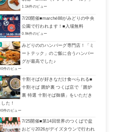
1.1k件のビュー
7/20開催■marché88がみどりの中央
公園で行われます！■入場無料
0.9k件のビュー
みどりののハンバーグ専門店！「ミ
ートテック」のご飯に合うハンバー
グが最高でした♪
00件のビュー
十割そばが好きなだけ食べられる■
十割そば 囲炉裏 つくば店で「囲炉
裏 特選 十割そば御膳」をいただき
ました！
00件のビュー
7/25開催■第14回世界のつくばで盆
おどり2026がデイズタウンで行われ