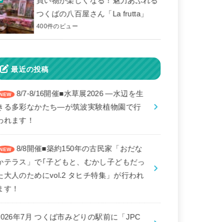
買い物が楽しくなる！魅力あふれる
つくばの八百屋さん「La frutta」
400件のビュー
最近の投稿
8/7-8/16開催■水草展2026 ―水辺を生
きる多彩なかたち―が筑波実験植物園で行
われます！
8/8開催■築約150年の古民家「おだな
かテラス」で｢子どもと、むかし子どもだっ
た大人のためにvol.2 タヒチ特集」が行われ
ます！
2026年7月 つくば市みどりの駅前に「JPC