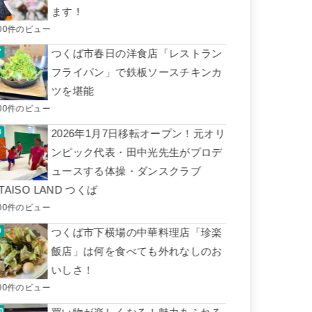
ます！
00件のビュー
つくば市春日の洋食店「レストラン
フライパン」で鉄板ソースチキンカ
ツを堪能
00件のビュー
2026年1月7日移転オープン！元オリ
ンピック代表・田中光先生がプロデ
ュースする体操・ダンスクラブ
TAISO LAND つくば
00件のビュー
つくば市下横場の中華料理店「珍楽
飯店」は何を食べても外れなしのお
いしさ！
00件のビュー