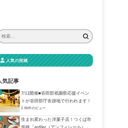
検
索:
人気の投稿
人気記事
7/11開催■谷田部祇園祭応援イベン
トが谷田部庁舎跡地で行われます！
2.6k件のビュー
生まれ変わった洋菓子店！つくば市
筑穂「anfiler（アンフィレール）」