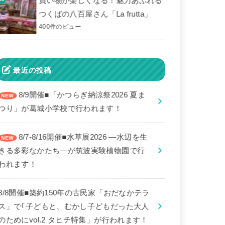
買い物が楽しくなる！魅力あふれる
つくばの八百屋さん「La frutta」
400件のビュー
最近の投稿
8/9開催■「かつらぎ納涼祭2026 夏ま
つり」が葛城小学校で行われます！
8/7-8/16開催■水草展2026 ―水辺を生
きる多彩なかたち―が筑波実験植物園で行
われます！
8/8開催■築約150年の古民家「おだなかテラ
ス」で｢子どもと、むかし子どもだった大人
のためにvol.2 タヒチ特集」が行われます！