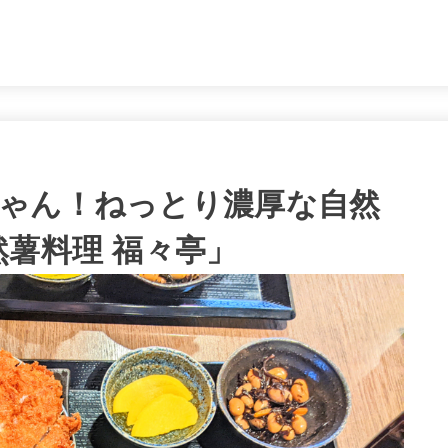
。
ゃん！ねっとり濃厚な自然
然薯料理 福々亭」