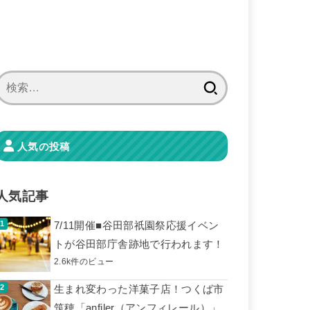
検
索:
人気の投稿
人気記事
7/11開催■谷田部祇園祭応援イベン
トが谷田部庁舎跡地で行われます！
2.6k件のビュー
生まれ変わった洋菓子店！つくば市
筑穂「anfiler（アンフィレール）」