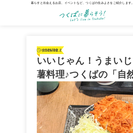
暮らすと出会えるお店、イベントなど、つくばの住みよさをご紹介します
2024.02.23
その他和食
いいじゃん！うまいじ
薯料理♪つくばの「自