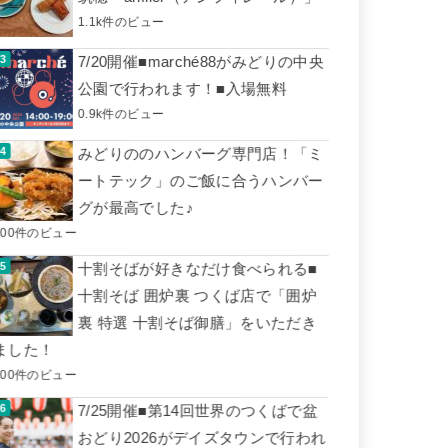
1.1k件のビュー
7/20開催■marché88がみどりの中央
公園で行われます！■入場無料
0.9k件のビュー
みどりののハンバーグ専門店！「ミ
ートテック」のご飯に合うハンバー
グが最高でした♪
600件のビュー
十割そばが好きなだけ食べられる■
十割そば 囲炉裏 つくば店で「囲炉
裏 特選 十割そば御膳」をいただき
ました！
500件のビュー
7/25開催■第14回世界のつくばで盆
おどり2026がデイズタウンで行われ