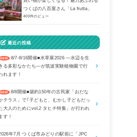
買い物が楽しくなる！魅力あふれる
つくばの八百屋さん「La frutta」
400件のビュー
最近の投稿
8/7-8/16開催■水草展2026 ―水辺を生
きる多彩なかたち―が筑波実験植物園で行
われます！
8/8開催■築約150年の古民家「おだな
かテラス」で｢子どもと、むかし子どもだっ
た大人のためにvol.2 タヒチ特集」が行われ
ます！
2026年7月 つくば市みどりの駅前に「JPC