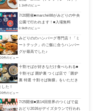
1.1k件のビュー
7/20開催■marché88がみどりの中央
公園で行われます！■入場無料
0.9k件のビュー
みどりののハンバーグ専門店！「ミ
ートテック」のご飯に合うハンバー
グが最高でした♪
600件のビュー
十割そばが好きなだけ食べられる■
十割そば 囲炉裏 つくば店で「囲炉
裏 特選 十割そば御膳」をいただき
ました！
500件のビュー
7/25開催■第14回世界のつくばで盆
おどり2026がデイズタウンで行われ