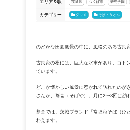
エリア＆駅
茨城県
つくば市
研究学園
カテゴリー
グルメ
そば・うどん
のどかな田園風景の中に、風格のある古民
古民家の横には、巨大な水車があり、ゴト
ています。
どこか懐かしい風景に惹かれて訪れたのが
さんが、蕎舎（そばや）。月に2〜3回は訪
蕎舎では、茨城ブランド「常陸秋そば（ひ
わえます。