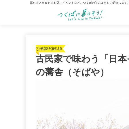
暮らすと出会えるお店、イベントなど、つくばの住みよさをご紹介します
2023.06.10
そば・うどん
古民家で味わう「日本そ
の蕎舎（そばや）