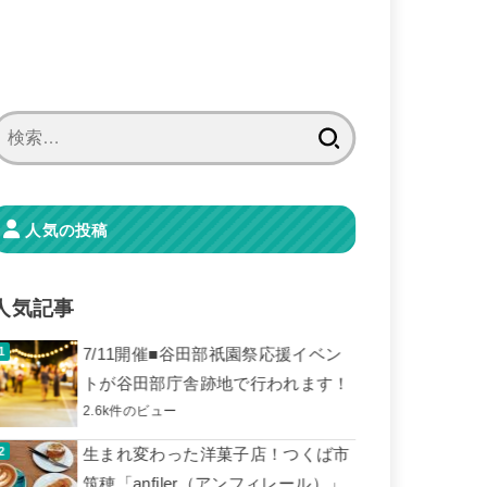
検
索:
人気の投稿
人気記事
7/11開催■谷田部祇園祭応援イベン
トが谷田部庁舎跡地で行われます！
2.6k件のビュー
生まれ変わった洋菓子店！つくば市
筑穂「anfiler（アンフィレール）」