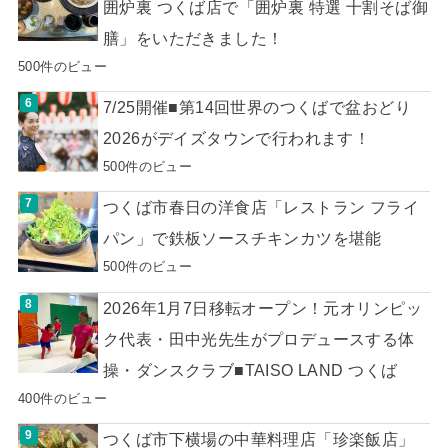
囲炉裏 つくば店で「囲炉裏 特選 十割そば御
膳」をいただきました！
500件のビュー
7/25開催■第14回世界のつくばで盆おどり
2026がデイズタウンで行われます！
500件のビュー
つくば市春日の洋食店「レストラン フライ
パン」で鉄板ソースチキンカツを堪能
500件のビュー
2026年1月7日移転オープン！元オリンピッ
ク代表・田中光先生がプロデュースする体
操・ダンスクラブ■TAISO LAND つくば
400件のビュー
つくば市下横場の中華料理店「珍楽飯店」