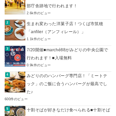
部庁舎跡地で行われます！
2.6k件のビュー
生まれ変わった洋菓子店！つくば市筑穂
「anfiler（アンフィレール）」
1.1k件のビュー
7/20開催■marché88がみどりの中央公園で
行われます！■入場無料
0.9k件のビュー
みどりののハンバーグ専門店！「ミートテ
ック」のご飯に合うハンバーグが最高でし
た♪
600件のビュー
十割そばが好きなだけ食べられる■十割そば