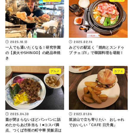
2025.10.13
2025.02.14
一人でも通いたくなる！研究学園
みどりの駅近く「焼肉とスンドゥ
の【炭火やSHINGO】の絶品串焼
ブ チェゴ‼︎」で韓国料理を堪能！
き
グルメ
カフェ
2025.04.30
2023.01.06
蓋が閉まらないほどパンパンに詰
筑波山で立ち寄りたい おしゃれ
めたからあげ弁当も！■コスパ満
でおいしい「CAFE 日升庵」
点、つくば市桜の町中華 笑飯店は