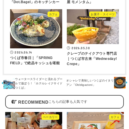
「Dot.Bagel」のキッチンカー
屋 モメンタム」
カフェ
お菓子・スイーツ
2026.05.30
2026.06.14
クレープのテイクアウト専門店
つくば市春日｜「SPRING
｜つくば市古来「Wednesday!
FIELD」で絶品キッシュを堪能
Crepe」
ウォータースライダーと流れるプー
オシャレで美味しいつくばのイタリ
ルで遊ぼう！「ホテルレイクサイド
アン「Obbligazioni」
つくば」
RECOMMEND
ベーカリー
カフェ