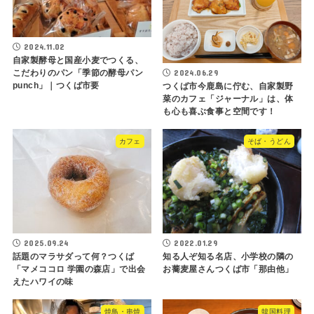
2024.11.02
自家製酵母と国産小麦でつくる、
2024.06.29
こだわりのパン「季節の酵母パン
punch」｜つくば市要
つくば市今鹿島に佇む、自家製野
菜のカフェ「ジャーナル」は、体
も心も喜ぶ食事と空間です！
カフェ
そば・うどん
2025.09.24
2022.01.29
話題のマラサダって何？つくば
知る人ぞ知る名店、小学校の隣の
「マメココロ 学園の森店」で出会
お蕎麦屋さんつくば市「那由他」
えたハワイの味
焼鳥・串焼
韓国料理