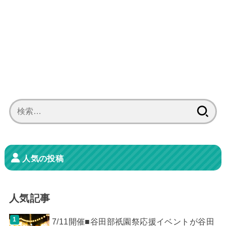
検
索:
人気の投稿
人気記事
7/11開催■谷田部祇園祭応援イベントが谷田