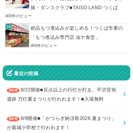
操・ダンスクラブ■TAISO LAND つくば
400件のビュー
絶品もつ煮込みが楽しめる！つくば市要の
「もつ煮込み専門店 油ヤ食堂」
400件のビュー
最近の投稿
8/22開催■百点以上の行灯が灯る、平沢官衙
遺跡 万灯夏まつりが行われます！■入場無料
8/9開催■「かつらぎ納涼祭2026 夏まつり」
が葛城小学校で行われます！