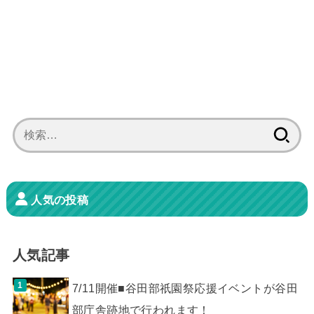
検
索:
人気の投稿
人気記事
7/11開催■谷田部祇園祭応援イベントが谷田
部庁舎跡地で行われます！