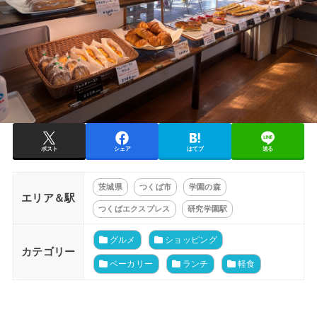
ポスト
シェア
はてブ
送る
茨城県
つくば市
学園の森
エリア＆駅
つくばエクスプレス
研究学園駅
グルメ
ショッピング
カテゴリー
ベーカリー
ランチ
軽食