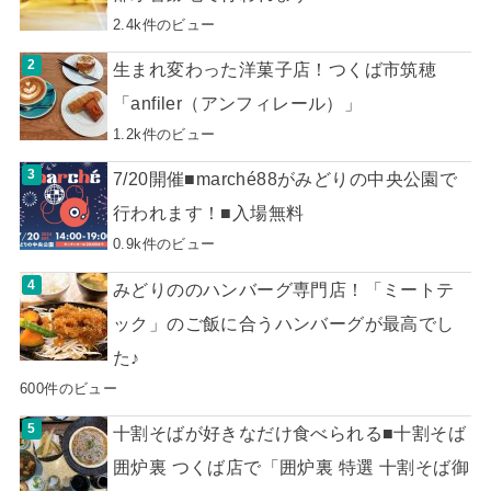
2.4k件のビュー
生まれ変わった洋菓子店！つくば市筑穂
「anfiler（アンフィレール）」
1.2k件のビュー
7/20開催■marché88がみどりの中央公園で
行われます！■入場無料
0.9k件のビュー
みどりののハンバーグ専門店！「ミートテ
ック」のご飯に合うハンバーグが最高でし
た♪
600件のビュー
十割そばが好きなだけ食べられる■十割そば
囲炉裏 つくば店で「囲炉裏 特選 十割そば御