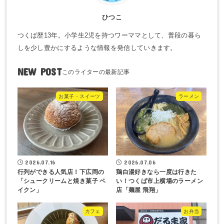
ひつこ
つくば歴13年。小学生2児を持つワーママとして、普段の暮ら
しを少し豊かにするような情報を発信していきます。
NEW POST
お菓子・スイーツ
ラーメン
2026.07.16
2026.07.06
行列ができる人気店！下広岡の
鶏白湯好きなら一度は行きた
「シュークリームと焼き菓子 ベ
い！つくば市上横場のラーメン
イクン」
店「麺屋 飛翔」
カフェ
お弁当