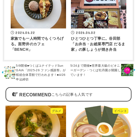
2026.06.22
2026.06.02
家族でも一人時間でもくつろげ
ひとつひとつ丁寧に。谷田部
る。面野井のカフェ
「お弁当・お総菜専門店 だるま
「BENCH」
家」の豚しょうが焼き弁当
5/9開催■つくばユナイテッドSun
5/24まで開催■世界最大級のピオニ
GAIA「2025-26 ファン感謝祭」が
ーガーデン・つくば牡丹園が開園し
桜総合体育館で行われます！■4/26
ています！
申込締切
RECOMMEND
グルメ
イベント