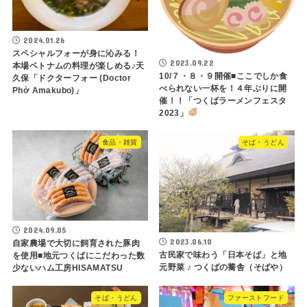
2024.01.26
スペシャルフォーが身に沁みる！
2023.09.22
本場ベトナムの料理が楽しめる♪天
10/７・８・９開催■ここでしか食
久保「ドクターフォー (Doctor
べられない一杯を！４年ぶりに開
Phở Amakubo)」
催！！「つくばラーメンフェスタ
2023」
食品・雑貨
そば・うどん
2024.09.05
2023.06.10
自家農場で大切に飼育された豚肉
古民家で味わう「日本そば」と地
を使用■地元つくばにこだわった数
元野菜 ♪ つくばの蕎舎（そばや）
少ないハム工房HISAMATSU
そば・うどん
ファーストフード