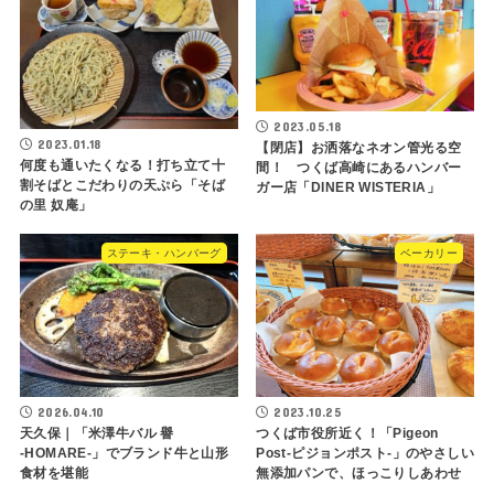
2023.05.18
2023.01.18
【閉店】お洒落なネオン管光る空
何度も通いたくなる！打ち立て十
間！ つくば高崎にあるハンバー
割そばとこだわりの天ぷら「そば
ガー店「DINER WISTERIA」
の里 奴庵」
ステーキ・ハンバーグ
ベーカリー
2026.04.10
2023.10.25
天久保｜「米澤牛バル 譽
つくば市役所近く！「Pigeon
‐HOMARE‐」でブランド牛と山形
Post-ピジョンポスト-」のやさしい
食材を堪能
無添加パンで、ほっこりしあわせ