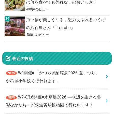
は何を食べても外れなしのおいしさ！
400件のビュー
買い物が楽しくなる！魅力あふれるつくば
の八百屋さん「La frutta」
400件のビュー
最近の投稿
8/9開催■「かつらぎ納涼祭2026 夏まつり」
が葛城小学校で行われます！
8/7-8/16開催■水草展2026 ―水辺を生きる多
彩なかたち―が筑波実験植物園で行われます！