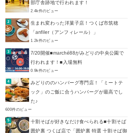
部庁舎跡地で行われます！
2.4k件のビュー
生まれ変わった洋菓子店！つくば市筑穂
「anfiler（アンフィレール）」
1.2k件のビュー
7/20開催■marché88がみどりの中央公園で
行われます！■入場無料
0.9k件のビュー
みどりののハンバーグ専門店！「ミートテ
ック」のご飯に合うハンバーグが最高でし
た♪
600件のビュー
十割そばが好きなだけ食べられる■十割そば
囲炉裏 つくば店で「囲炉裏 特選 十割そば御