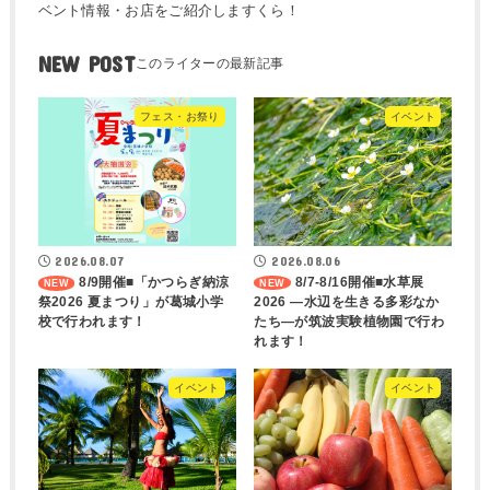
ベント情報・お店をご紹介しますくら！
NEW POST
フェス・お祭り
イベント
2026.08.07
2026.08.06
8/9開催■「かつらぎ納涼
8/7-8/16開催■水草展
祭2026 夏まつり」が葛城小学
2026 ―水辺を生きる多彩なか
校で行われます！
たち―が筑波実験植物園で行わ
れます！
イベント
イベント