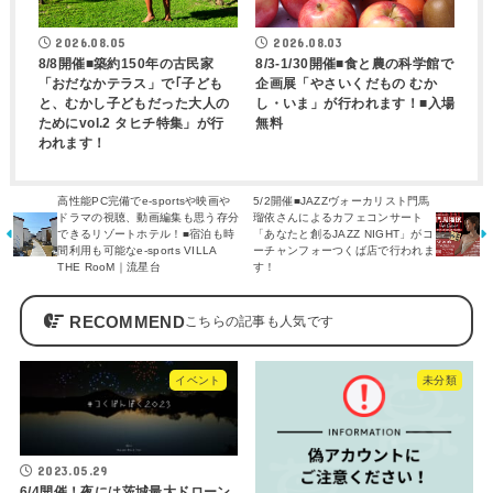
2026.08.05
2026.08.03
8/8開催■築約150年の古民家
8/3-1/30開催■食と農の科学館で
「おだなかテラス」で｢子ども
企画展「やさいくだもの むか
と、むかし子どもだった大人の
し・いま」が行われます！■入場
ためにvol.2 タヒチ特集」が行
無料
われます！
高性能PC完備でe-sportsや映画や
5/2開催■JAZZヴォーカリスト門馬
ドラマの視聴、動画編集も思う存分
瑠依さんによるカフェコンサート
できるリゾートホテル！■宿泊も時
「あなたと創るJAZZ NIGHT」がコ
間利用も可能なe-sports VILLA
ーチャンフォーつくば店で行われま
THE RooM｜流星台
す！
RECOMMEND
イベント
未分類
2023.05.29
6/4開催！夜には茨城最大ドローン