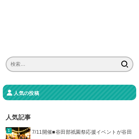
検
索:
人気の投稿
人気記事
7/11開催■谷田部祇園祭応援イベントが谷田