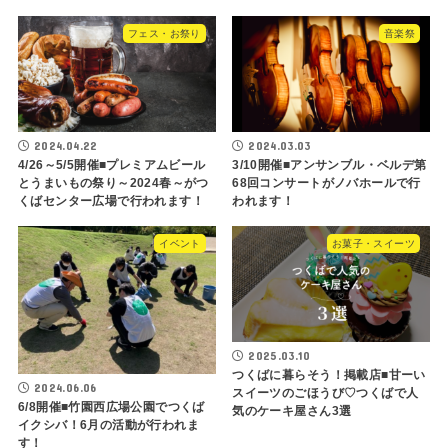
フェス・お祭り
音楽祭
2024.04.22
2024.03.03
4/26～5/5開催■プレミアムビール
3/10開催■アンサンブル・ベルデ第
とうまいもの祭り～2024春～がつ
68回コンサートがノバホールで行
くばセンター広場で行われます！
われます！
イベント
お菓子・スイーツ
2025.03.10
つくばに暮らそう！掲載店■甘ーい
2024.06.06
スイーツのごほうび♡つくばで人
6/8開催■竹園西広場公園でつくば
気のケーキ屋さん3選
イクシバ！6月の活動が行われま
す！