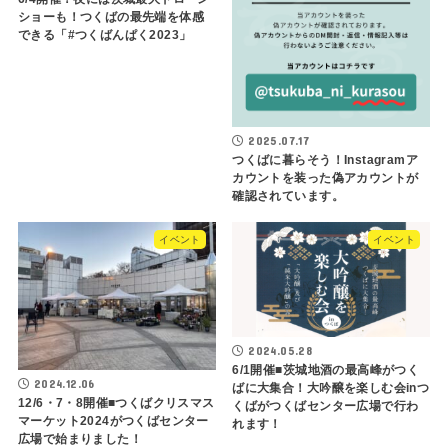
ショーも！つくばの最先端を体感
できる「#つくばんぱく2023」
2025.07.17
つくばに暮らそう！Instagramア
カウントを装った偽アカウントが
確認されています。
イベント
イベント
2024.05.28
6/1開催■茨城地酒の最高峰がつく
2024.12.06
ばに大集合！大吟醸を楽しむ会inつ
12/6・7・8開催■つくばクリスマス
くばがつくばセンター広場で行わ
マーケット2024がつくばセンター
れます！
広場で始まりました！