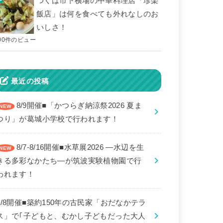
つくば市下横場の中華料理店「珍楽
飯店」は何を食べても外れなしのお
いしさ！
00件のビュー
最近の投稿
8/9開催■「かつらぎ納涼祭2026 夏ま
つり」が葛城小学校で行われます！
8/7-8/16開催■水草展2026 ―水辺を生
きる多彩なかたち―が筑波実験植物園で行
われます！
8/8開催■築約150年の古民家「おだなかテラ
ス」で｢子どもと、むかし子どもだった大人