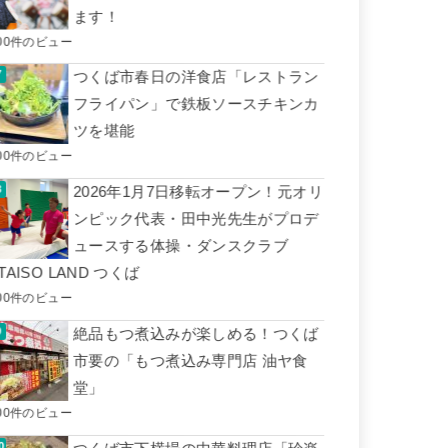
ます！
00件のビュー
つくば市春日の洋食店「レストラン
フライパン」で鉄板ソースチキンカ
ツを堪能
00件のビュー
2026年1月7日移転オープン！元オリ
ンピック代表・田中光先生がプロデ
ュースする体操・ダンスクラブ
TAISO LAND つくば
00件のビュー
絶品もつ煮込みが楽しめる！つくば
市要の「もつ煮込み専門店 油ヤ食
堂」
00件のビュー