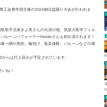
ば商工会青年部主催の2024納涼盆踊り大会が行われま
演歌歌手北条きよ美さんの出演の他、筑波大医学フィル
バルーンパフォーマーHanaeさんも初出演されます！
の食べ物や射的、輪投げ、藍染体験、バルーンなどの屋
6
19:30からは打上花火が予定されています。
さいね！
5