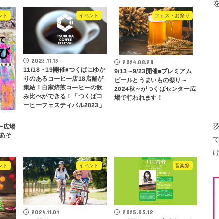
ント
イベント
フェス・お祭り
2023.11.13
2024.08.28
11/18・19開催■つくばにゆか
9/13～9/23開催■プレミアム
りのあるコーヒー店18店舗が
ビールとうまいもの祭り～
集結！自家焙煎コーヒーの飲
2024秋～がつくばセンター広
み比べができる！「つくばコ
場で行われます！
ーヒーフェスティバル2023」
ー広場
あそ
ント
イベント
音楽祭
2024.11.01
2025.05.12