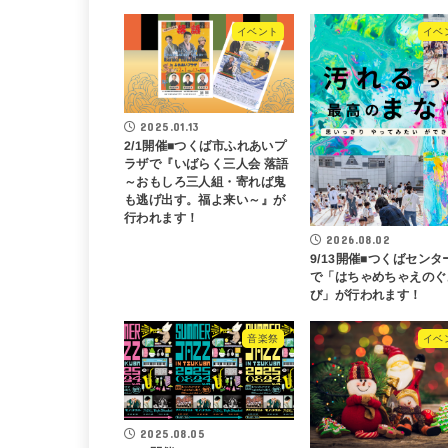
イベント
イベ
2025.01.13
2/1開催■つくば市ふれあいプ
ラザで『いばらく三人会 落語
～おもしろ三人組・寄れば鬼
も逃げ出す。福よ来い～』が
行われます！
2026.08.02
9/13開催■つくばセンタ
で「はちゃめちゃえのぐ
び」が行われます！
音楽祭
イベ
2025.08.05