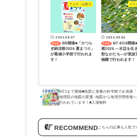
フェス・お祭り
イベ
2026.08.07
2026.08.06
8/9開催■「かつら
8/7-8/16開
ぎ納涼祭2026 夏まつり」
展2026 ―水辺を生
が葛城小学校で行われま
彩なかたち―が筑波
す！
物園で行われます！
9/23まで開催■地図と測量の科学館で企画展
地理院の地図の変遷 -地図から地理空間情報へ
行われています！■入場無料
RECOMMEND