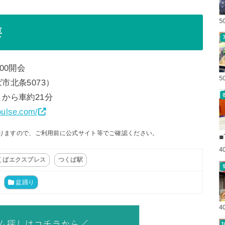
5
要
:00開会
5
北条5073）
から車約21分
pulse.com/
りますので、ご利用前に公式サイト等でご確認ください。
■
4
くばエクスプレス
つくば駅
盆踊り
4