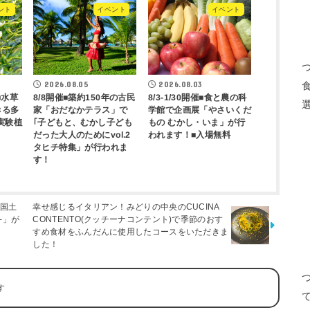
ント
イベント
イベント
2026.08.05
2026.08.03
8/8開催■築約150年の古民
8/3-1/30開催■食と農の科
催■水草
きる多
家「おだなかテラス」で
学館で企画展「やさいくだ
実験植
｢子どもと、むかし子ども
もの むかし・いま」が行
だった大人のためにvol.2
われます！■入場無料
タヒチ特集」が行われま
す！
幸せ感じるイタリアン！みどりの中央のCUCINA
「国土
CONTENTO(クッチーナコンテント)で季節のおす
-」が
すめ食材をふんだんに使用したコースをいただきま
した！