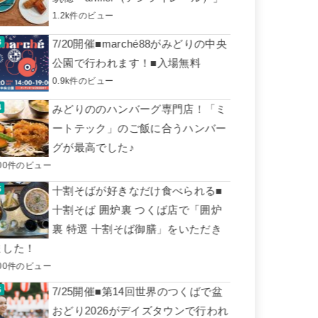
1.2k件のビュー
7/20開催■marché88がみどりの中央
公園で行われます！■入場無料
0.9k件のビュー
みどりののハンバーグ専門店！「ミ
ートテック」のご飯に合うハンバー
グが最高でした♪
00件のビュー
十割そばが好きなだけ食べられる■
十割そば 囲炉裏 つくば店で「囲炉
裏 特選 十割そば御膳」をいただき
ました！
00件のビュー
7/25開催■第14回世界のつくばで盆
おどり2026がデイズタウンで行われ