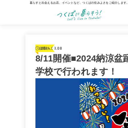
暮らすと出会えるお店、イベントなど、つくばの住みよさをご紹介します
2024.08.08
盆踊り
8/11開催■2024納
学校で行われます！