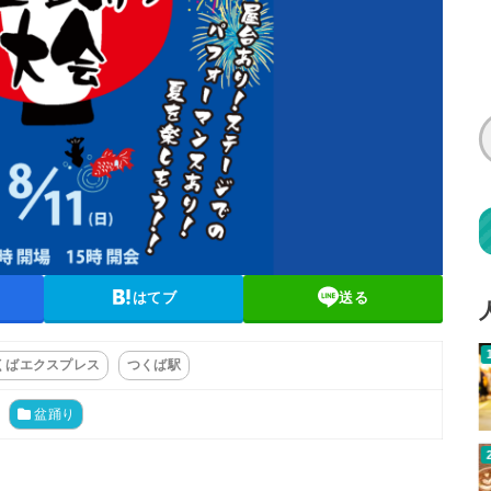
はてブ
送る
くばエクスプレス
つくば駅
盆踊り