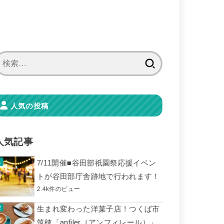
検
索:
人気の投稿
人気記事
7/11開催■谷田部祇園祭応援イベン
トが谷田部庁舎跡地で行われます！
2.4k件のビュー
生まれ変わった洋菓子店！つくば市
筑穂「anfiler（アンフィレール）」