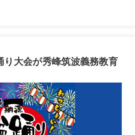
。
涼盆踊り大会が秀峰筑波義務教育