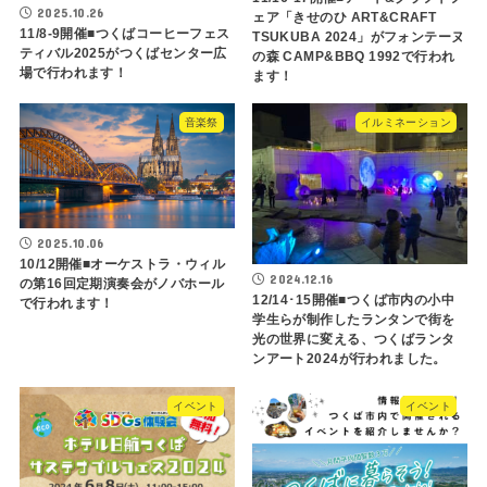
2025.10.26
ェア「きせのひ ART&CRAFT
11/8-9開催■つくばコーヒーフェス
TSUKUBA 2024」がフォンテーヌ
ティバル2025がつくばセンター広
の森 CAMP&BBQ 1992で行われ
場で行われます！
ます！
音楽祭
イルミネーション
2025.10.06
10/12開催■オーケストラ・ウィル
2024.12.16
の第16回定期演奏会がノバホール
12/14･15開催■つくば市内の小中
で行われます！
学生らが制作したランタンで街を
光の世界に変える、つくばランタ
ンアート2024が行われました。
イベント
イベント