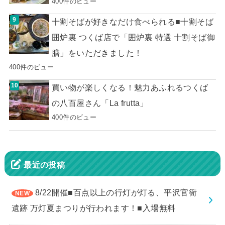
400件のビュー
十割そばが好きなだけ食べられる■十割そば
囲炉裏 つくば店で「囲炉裏 特選 十割そば御
膳」をいただきました！
400件のビュー
買い物が楽しくなる！魅力あふれるつくば
の八百屋さん「La frutta」
400件のビュー
最近の投稿
8/22開催■百点以上の行灯が灯る、平沢官衙
遺跡 万灯夏まつりが行われます！■入場無料