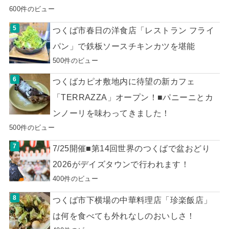
600件のビュー
つくば市春日の洋食店「レストラン フライ
パン」で鉄板ソースチキンカツを堪能
500件のビュー
つくばカピオ敷地内に待望の新カフェ
「TERRAZZA」オープン！■パニーニとカ
ンノーリを味わってきました！
500件のビュー
7/25開催■第14回世界のつくばで盆おどり
2026がデイズタウンで行われます！
400件のビュー
つくば市下横場の中華料理店「珍楽飯店」
は何を食べても外れなしのおいしさ！