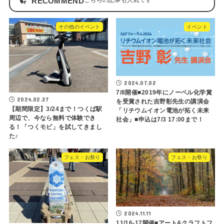
RECOMMEND
その他のイベント
イベント
2024.07.02
7/8開催■2019年にノーベル化学賞
2024.02.27
を受賞された吉野彰先生の講演会
【期間限定】3/24まで！つくば駅
「リチウムイオン電池が拓く未来
周辺で、今なら無料で体験でき
社会」■申込は7/3 17:00まで！
る！「つくモビ」を試してきまし
た♪
フェス・お祭り
フェス・お祭り
2024.11.11
11/16-17開催■アート&クラフトフ