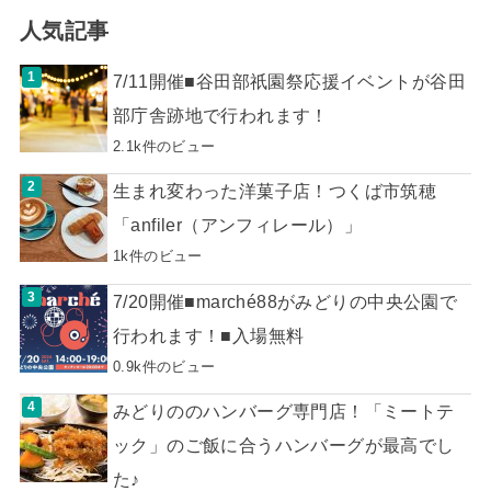
人気記事
7/11開催■谷田部祇園祭応援イベントが谷田
部庁舎跡地で行われます！
2.1k件のビュー
生まれ変わった洋菓子店！つくば市筑穂
「anfiler（アンフィレール）」
1k件のビュー
7/20開催■marché88がみどりの中央公園で
行われます！■入場無料
0.9k件のビュー
みどりののハンバーグ専門店！「ミートテ
ック」のご飯に合うハンバーグが最高でし
た♪