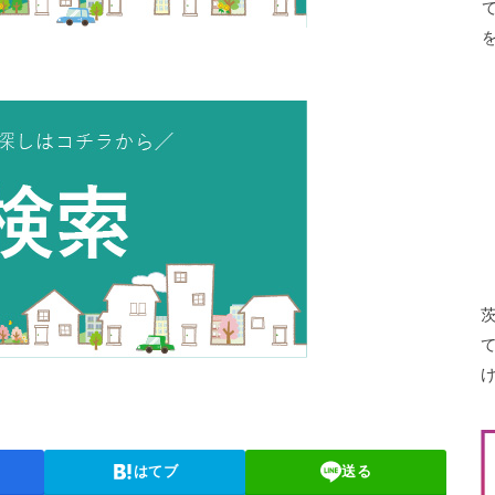
はてブ
送る