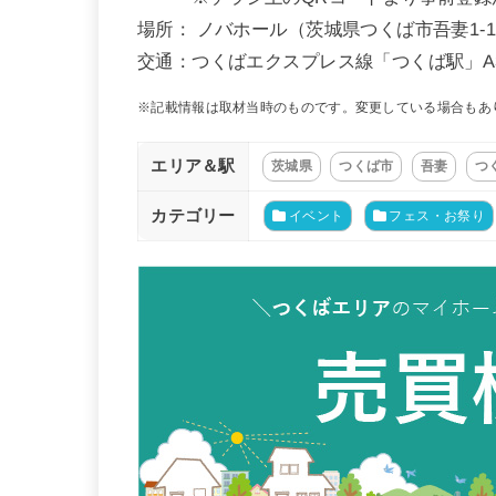
場所： ノバホール（茨城県つくば市吾妻1-10
交通：つくばエクスプレス線「つくば駅」A
※記載情報は取材当時のものです。変更している場合もあ
エリア＆駅
茨城県
つくば市
吾妻
つ
カテゴリー
イベント
フェス・お祭り