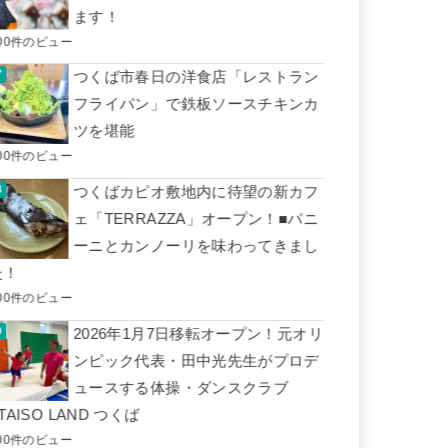
ます！
00件のビュー
つくば市春日の洋食店「レストラン
フライパン」で鉄板ソースチキンカ
ツを堪能
00件のビュー
つくばカピオ敷地内に待望の新カフ
ェ「TERRAZZA」オープン！■パニ
ーニとカンノーリを味わってきまし
た！
00件のビュー
2026年1月7日移転オープン！元オリ
ンピック代表・田中光先生がプロデ
ュースする体操・ダンスクラブ
TAISO LAND つくば
00件のビュー