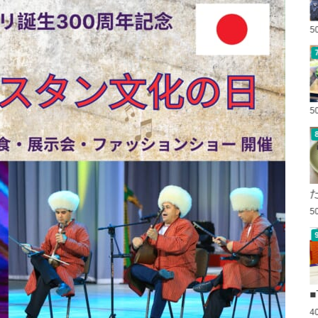
5
5
5
■
4