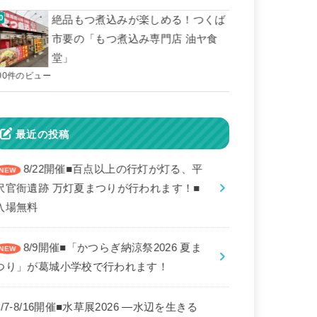
絶品もつ煮込みが楽しめる！つくば
市要の「もつ煮込み専門店 油ヤ食
堂」
00件のビュー
最近の投稿
8/22開催■百点以上の行灯が灯る、平
沢官衙遺跡 万灯夏まつりが行われます！■
入場無料
8/9開催■「かつらぎ納涼祭2026 夏ま
つり」が葛城小学校で行われます！
8/7-8/16開催■水草展2026 ―水辺を生きる