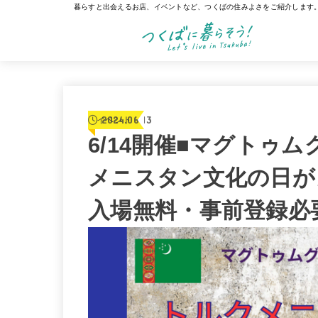
暮らすと出会えるお店、イベントなど、つくばの住みよさをご紹介します
2024.06.13
イベント
6/14開催■マグトゥ
メニスタン文化の日が
入場無料・事前登録必