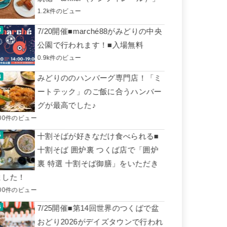
1.2k件のビュー
7/20開催■marché88がみどりの中央
公園で行われます！■入場無料
0.9k件のビュー
みどりののハンバーグ専門店！「ミ
ートテック」のご飯に合うハンバー
グが最高でした♪
00件のビュー
十割そばが好きなだけ食べられる■
十割そば 囲炉裏 つくば店で「囲炉
裏 特選 十割そば御膳」をいただき
ました！
00件のビュー
7/25開催■第14回世界のつくばで盆
おどり2026がデイズタウンで行われ