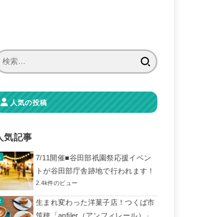
検
索:
人気の投稿
人気記事
7/11開催■谷田部祇園祭応援イベン
トが谷田部庁舎跡地で行われます！
2.4k件のビュー
生まれ変わった洋菓子店！つくば市
筑穂「anfiler（アンフィレール）」