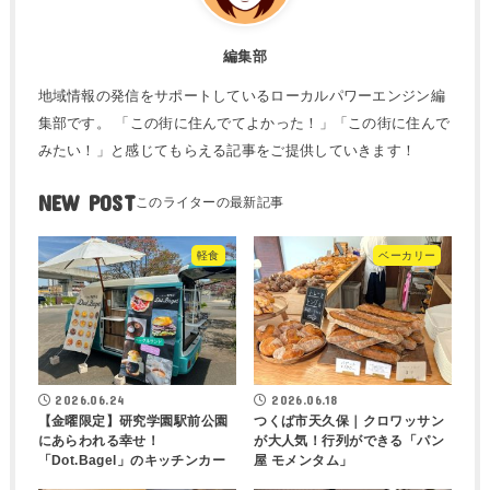
編集部
地域情報の発信をサポートしているローカルパワーエンジン編
集部です。 「この街に住んでてよかった！」「この街に住んで
みたい！」と感じてもらえる記事をご提供していきます！
NEW POST
軽食
ベーカリー
2026.06.24
2026.06.18
【金曜限定】研究学園駅前公園
つくば市天久保｜クロワッサン
にあらわれる幸せ！
が大人気！行列ができる「パン
「Dot.Bagel」のキッチンカー
屋 モメンタム」