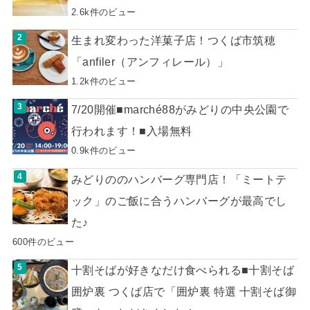
2.6k件のビュー
生まれ変わった洋菓子店！つくば市筑穂
「anfiler（アンフィレール）」
1.2k件のビュー
7/20開催■marché88がみどりの中央公園で
行われます！■入場無料
0.9k件のビュー
みどりののハンバーグ専門店！「ミートテ
ック」のご飯に合うハンバーグが最高でし
た♪
600件のビュー
十割そばが好きなだけ食べられる■十割そば
囲炉裏 つくば店で「囲炉裏 特選 十割そば御