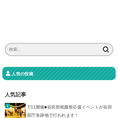
検
索:
人気の投稿
人気記事
7/11開催■谷田部祇園祭応援イベントが谷田
部庁舎跡地で行われます！