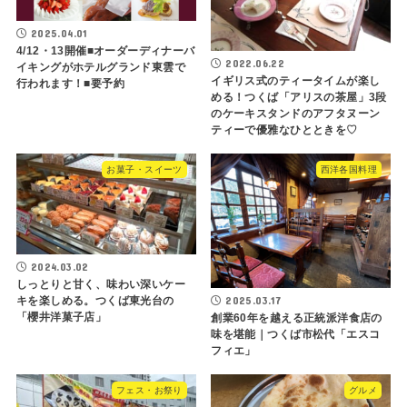
2025.04.01
4/12・13開催■オーダーディナーバ
2022.06.22
イキングがホテルグランド東雲で
イギリス式のティータイムが楽し
行われます！■要予約
める！つくば「アリスの茶屋」3段
のケーキスタンドのアフタヌーン
ティーで優雅なひとときを♡
お菓子・スイーツ
西洋各国料理
2024.03.02
しっとりと甘く、味わい深いケー
2025.03.17
キを楽しめる。つくば東光台の
「櫻井洋菓子店」
創業60年を越える正統派洋食店の
味を堪能｜つくば市松代「エスコ
フィエ」
フェス・お祭り
グルメ