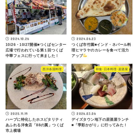
2024.10.26
2024.06.23
10/26・10/27開催■つくばセンター
つくば市竹園■インド・ネパール料
広場で行われている第１回つくば
理ヒマラヤのカレーを食べて活力
中華フェスに行って来ました！
アップ
西洋各国料理
和食･日本料理･居酒屋
2025.11.19
2026.03.06
ハーブに特化したホスピタリティ
デイズタウン地下の居酒屋ランチ
あふれる洋食店「88の翼」つくば
■「季彩かがり」に行ってみた！
市上横場