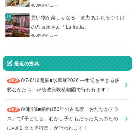
400件のビュー
買い物が楽しくなる！魅力あふれるつくば
の八百屋さん「La frutta」
400件のビュー
最近の投稿
8/7-8/16開催■水草展2026 ―水辺を生きる多
彩なかたち―が筑波実験植物園で行われます！
8/8開催■築約150年の古民家「おだなかテラ
ス」で｢子どもと、むかし子どもだった大人のため
にvol.2 タヒチ特集」が行われます！