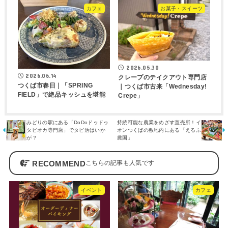
カフェ
お菓子・スイーツ
2026.05.30
2026.06.14
クレープのテイクアウト専門店
つくば市春日｜「SPRING
｜つくば市古来「Wednesday!
FIELD」で絶品キッシュを堪能
Crepe」
みどりの駅にある「DoDoドゥドゥ
持続可能な農業をめざす直売所！イ
タピオカ専門店」でタピ活はいか
オンつくばの敷地内にある「えるふ
が？
農国」
RECOMMEND
イベント
カフェ