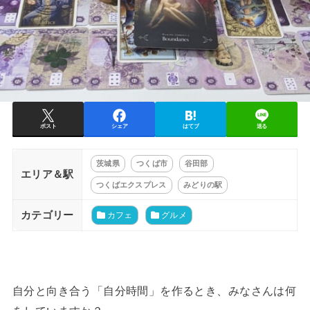
ポスト
シェア
はてブ
送る
茨城県
つくば市
谷田部
エリア＆駅
つくばエクスプレス
みどりの駅
カテゴリー
カフェ
グルメ
自分と向き合う「自分時間」を作るとき、みなさんは何